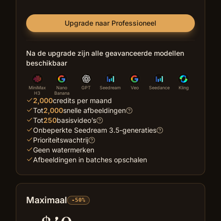
Upgrade naar Professioneel
Na de upgrade zijn alle geavanceerde modellen
beschikbaar
MiniMax
Nano
GPT
Seedream
Veo
Seedance
Kling
H3
Banana
2,000
credits per maand
Tot
2,000
snelle afbeeldingen
Tot
250
basisvideo’s
Onbeperkte Seedream 3.5-generaties
Prioriteitswachtrij
Geen watermerken
Afbeeldingen in batches opschalen
Maximaal
-50%