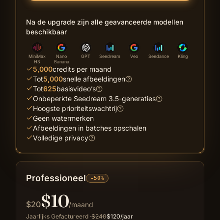
Na de upgrade zijn alle geavanceerde modellen
beschikbaar
MiniMax
Nano
GPT
Seedream
Veo
Seedance
Kling
H3
Banana
5,000
credits per maand
Tot
5,000
snelle afbeeldingen
Tot
625
basisvideo’s
Onbeperkte Seedream 3.5-generaties
Hoogste prioriteitswachtrij
Geen watermerken
Afbeeldingen in batches opschalen
Volledige privacy
Professioneel
-50%
$
10
$
20
/maand
Jaarlijks Gefactureerd
·
$
240
$
120
/jaar