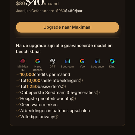
$
40
$
80
/maand
Jaarlijks Gefactureerd
·
$
960
$
480
/jaar
Upgrade naar Maximaal
Na de upgrade zijn alle geavanceerde modellen
beschikbaar
MiniMax
Nano
GPT
Seedream
Veo
Seedance
Kling
H3
Banana
10,000
credits per maand
Tot
10,000
snelle afbeeldingen
Tot
1,250
basisvideo’s
Onbeperkte Seedream 3.5-generaties
Hoogste prioriteitswachtrij
Geen watermerken
Afbeeldingen in batches opschalen
Volledige privacy