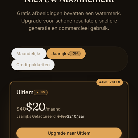
Gratis afbeeldingen bevatten een watermerk.
Upgrade voor schone resultaten, snellere
generatie en commercieel gebruik.
Maandelijks
Jaarlijks
-50%
Creditpakketten
AANBEVOLEN
Ultiem
-50%
$
20
$
40
/maand
Jaarlijks Gefactureerd
·
$
480
$
240
/jaar
Upgrade naar Ultiem