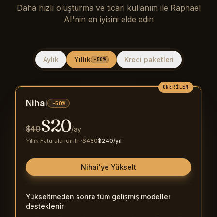
Daha hızlı oluşturma ve ticari kullanım ile Raphael
AI'nin en iyisini elde edin
Aylık
Yıllık
Kredi paketleri
-50%
ÖNERILEN
Nihai
-50%
$
20
$
40
/ay
Yıllık Faturalandırılır
·
$
480
$
240
/yıl
Nihai'ye Yükselt
Yükseltmeden sonra tüm gelişmiş modeller
desteklenir