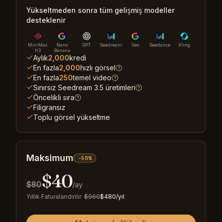
Yükseltmeden sonra tüm gelişmiş modeller
desteklenir
MiniMax
Nano
GPT
Seedream
Veo
Seedance
Kling
H3
Banana
Aylık
2,000
kredi
En fazla
2,000
hızlı görsel
En fazla
250
temel video
Sınırsız Seedream 3.5 üretimleri
Öncelikli sıra
Filigransız
Toplu görsel yükseltme
Maksimum
-50%
$
40
$
80
/ay
Yıllık Faturalandırılır
·
$
960
$
480
/yıl