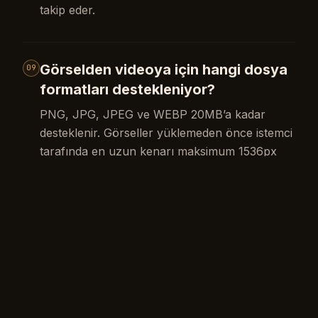
takip eder.
Görselden videoya için hangi dosya
09
formatları destekleniyor?
PNG, JPG, JPEG ve WEBP 20MB’a kadar
desteklenir. Görseller yüklemeden önce istemci
tarafında en uzun kenarı maksimum 1536px
olacak şekilde sıkıştırılır.
Neden üretim birkaç dakika sürüyor?
10
Video üretimi yoğun hesaplama gerektirir. Daha
yüksek kalite modeller ve daha uzun süreler
daha fazla işlem zamanı ister; bu nedenle
tahminler modele bağlı olarak yaklaşık 1 ila 5