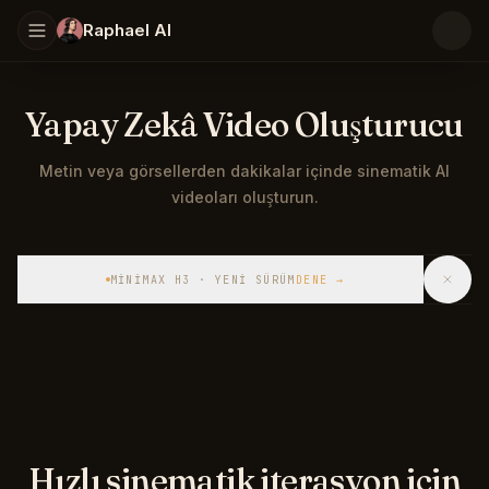
Raphael AI
Yapay Zekâ Video Oluşturucu
Metin veya görsellerden dakikalar içinde sinematik AI
videoları oluşturun.
Metin veya görsellerden dakikalar içinde sinematik AI vid
MINIMAX H3 · YENI SÜRÜM
DENE
→
Hızlı sinematik iterasyon için