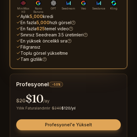
MiniMax
Nano
GPT
Seedream
Veo
Seedance
Kling
H3
Banana
Aylık
5,000
kredi
En fazla
5,000
hızlı görsel
En fazla
625
temel video
Sınırsız Seedream 3.5 üretimleri
En yüksek öncelikli sıra
Filigransız
Toplu görsel yükseltme
Tam gizlilik
Profesyonel
-50%
$
10
$
20
/ay
Yıllık Faturalandırılır
·
$
240
$
120
/yıl
Profesyonel'e Yükselt