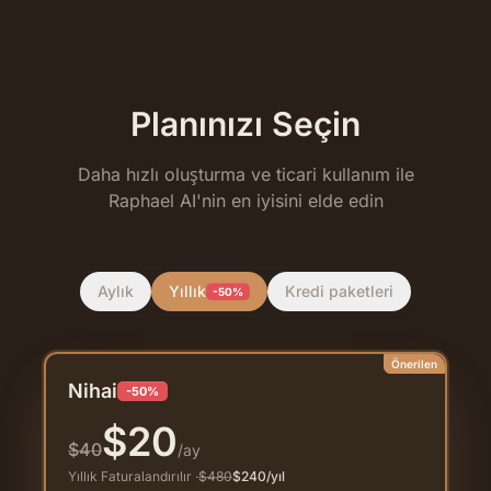
Planınızı Seçin
Daha hızlı oluşturma ve ticari kullanım ile
Raphael AI'nin en iyisini elde edin
Aylık
Yıllık
Kredi paketleri
-50%
Önerilen
Nihai
-50%
$
20
$
40
/ay
Yıllık Faturalandırılır
·
$
480
$
240
/yıl