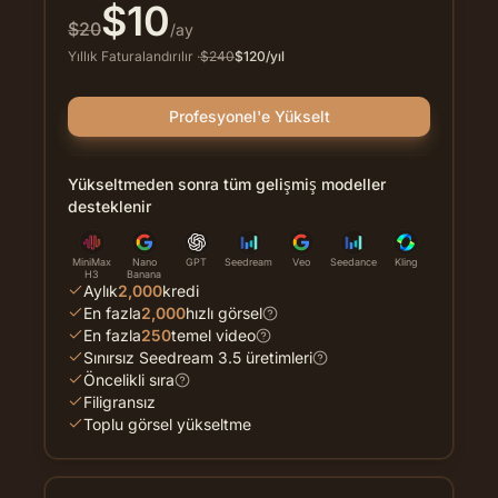
$
10
$
20
/ay
Yıllık Faturalandırılır
·
$
240
$
120
/yıl
Profesyonel'e Yükselt
Yükseltmeden sonra tüm gelişmiş modeller
desteklenir
MiniMax
Nano
GPT
Seedream
Veo
Seedance
Kling
H3
Banana
Aylık
2,000
kredi
En fazla
2,000
hızlı görsel
En fazla
250
temel video
Sınırsız Seedream 3.5 üretimleri
Öncelikli sıra
Filigransız
Toplu görsel yükseltme