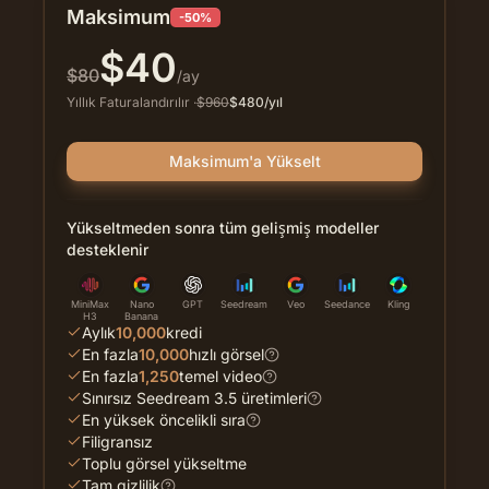
Maksimum
-50%
$
40
$
80
/ay
Yıllık Faturalandırılır
·
$
960
$
480
/yıl
Maksimum'a Yükselt
Yükseltmeden sonra tüm gelişmiş modeller
desteklenir
MiniMax
Nano
GPT
Seedream
Veo
Seedance
Kling
H3
Banana
Aylık
10,000
kredi
En fazla
10,000
hızlı görsel
En fazla
1,250
temel video
Sınırsız Seedream 3.5 üretimleri
En yüksek öncelikli sıra
Filigransız
Toplu görsel yükseltme
Tam gizlilik