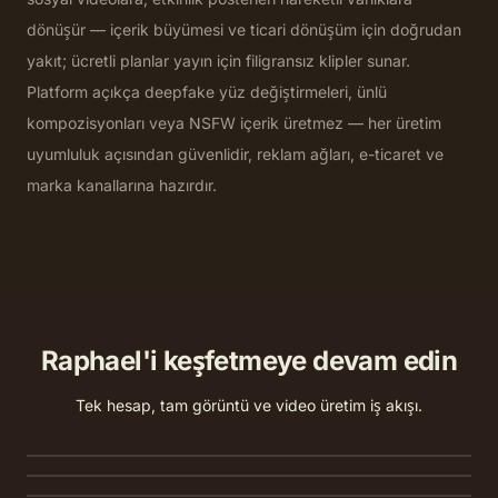
dönüşür — içerik büyümesi ve ticari dönüşüm için doğrudan
yakıt; ücretli planlar yayın için filigransız klipler sunar.
Platform açıkça deepfake yüz değiştirmeleri, ünlü
kompozisyonları veya NSFW içerik üretmez — her üretim
uyumluluk açısından güvenlidir, reklam ağları, e-ticaret ve
marka kanallarına hazırdır.
Raphael'i keşfetmeye devam edin
Metinden Videoya
Metinden Görüntüye
İsteminizden yerel sesli sinematik kısa klipler
Tek hesap, tam görüntü ve video üretim iş akışı.
Görüntüden Görüntüye
oluşturun.
Tek bir istemden orijinal HD görüntüler oluşturun - en iyi
modeller arasında karşılaştırın.
Bir referans yükleyin ve kompozisyonu koruyarak
malzemeleri, aydınlatmayı veya arka planı yeniden stilize edin.