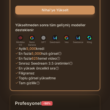
Nihai'ye Yükselt
Yükseltmeden sonra tüm gelişmiş modeller
desteklenir
MiniMax
Nano
GPT
Seedream
Veo
Seedance
Kling
H3
Banana
Aylık
5,000
kredi
En fazla
5,000
hızlı görsel
En fazla
625
temel video
Sınırsız Seedream 3.5 üretimleri
En yüksek öncelikli sıra
Filigransız
Toplu görsel yükseltme
Tam gizlilik
Profesyonel
-50%