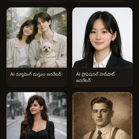
AI మ్యాచింగ్ దుస్తుల జనరేటర్
AI ప్రొఫెషనల్ హెడ్‌షాట్
జనరేటర్