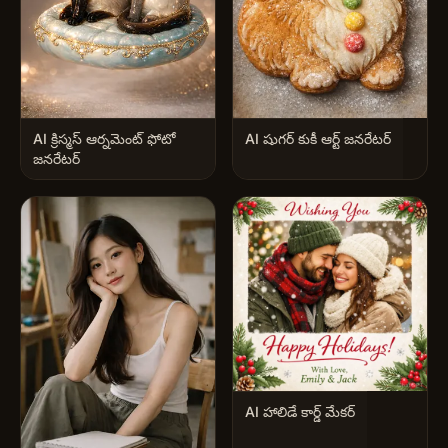
AI క్రిస్మస్ ఆర్నమెంట్ ఫోటో
AI షుగర్ కుకీ ఆర్ట్ జనరేటర్
జనరేటర్
AI హాలిడే కార్డ్ మేకర్