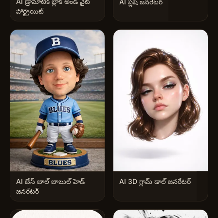
AI డ్రామాటిక్ బ్లాక్ అండ్ వైట్
AI ప్లషీ జనరేటర్
పోర్ట్రెయిట్
AI బేస్ బాల్ బాబుల్ హెడ్
AI 3D గ్లామ్ డాల్ జనరేటర్
జనరేటర్