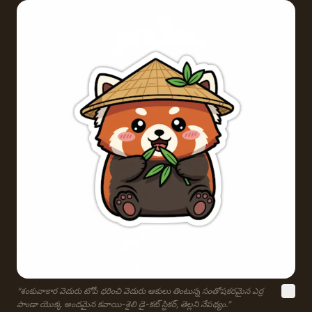
“
శంకువాకార వెదురు టోపీ ధరించి వెదురు ఆకులు తింటున్న సంతోషకరమైన ఎర్ర
పాండా యొక్క అందమైన కవాయి-శైలి డై-కట్ స్టికర్, తెల్లని నేపథ్యం.
”