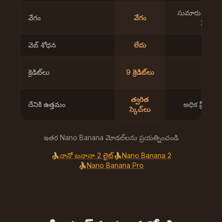
సుమారు 4 సెకన్
వేగం
వేగం
2.7x వ
వెబ్ శోధన
లేదు
లేదు
క్రెడిట్‌లు
9 క్రెడిట్‌లు
11 క్రెడిట
త్వరిత
దేనికి ఉత్తమం
అధిక ఫ్రీక్వెన్స
స్కెచ్‌లు
ఇతర Nano Banana మోడల్‌లను ప్రయత్నించండి
🍌
నానో బనానా 2 లైట్
🍌
Nano Banana 2
🍌
Nano Banana Pro