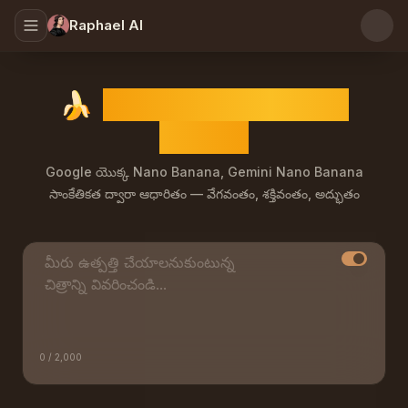
Raphael AI
🍌
Nano Banana AI చిత్ర
జనరేటర్
Google యొక్క Nano Banana, Gemini Nano Banana
సాంకేతికత ద్వారా ఆధారితం — వేగవంతం, శక్తివంతం, అద్భుతం
Nano Banana AI అనేది ఆన్‌లైన్‌లో అందుబాటులో ఉన్న అత్యంత 
వివరణ ప్రాంప్ట్
0
/ 2,000