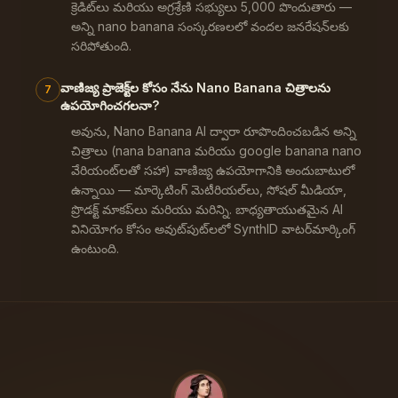
క్రెడిట్‌లు మరియు అగ్రశ్రేణి సభ్యులు 5,000 పొందుతారు —
అన్ని nano banana సంస్కరణలలో వందల జనరేషన్‌లకు
సరిపోతుంది.
వాణిజ్య ప్రాజెక్ట్‌ల కోసం నేను Nano Banana చిత్రాలను
7
ఉపయోగించగలనా?
అవును, Nano Banana AI ద్వారా రూపొందించబడిన అన్ని
చిత్రాలు (nana banana మరియు google banana nano
వేరియంట్‌లతో సహా) వాణిజ్య ఉపయోగానికి అందుబాటులో
ఉన్నాయి — మార్కెటింగ్ మెటీరియల్‌లు, సోషల్ మీడియా,
ప్రొడక్ట్ మాకప్‌లు మరియు మరిన్ని. బాధ్యతాయుతమైన AI
వినియోగం కోసం అవుట్‌పుట్‌లలో SynthID వాటర్‌మార్కింగ్
ఉంటుంది.