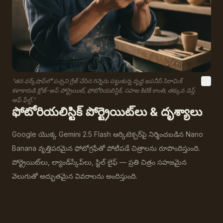
“
తన వర్క్‌షాప్‌లో పచ్చని గ్లేజ్ చేసిన గిన్నెను పట్టుకున్న వృద్ధ జపనీస్ సిరామిక్
కళాకారుడి క్లోజ్-అప్ పోర్ట్రెయిట్, ఫోటోరియలిస్టిక్, సహజ కిటికీ కాంతి, తక్కువ డెప్త్
ఆఫ్ ఫీల్డ్.
”
ఫోటోరియలిస్టిక్ పోర్ట్రెయిట్‌లు & దృశ్యాలు
Google యొక్క Gemini 2.5 Flash ఆర్కిటెక్చర్‌పై నిర్మించబడిన Nano
Banana వృత్తిపరమైన ఫోటోగ్రఫీతో పోటీపడే చిత్రాలను రూపొందిస్తుంది.
పోర్ట్రెయిట్‌లు, ల్యాండ్‌స్కేప్‌లు, స్టిల్ లైఫ్ — ప్రతి చిత్రం సహజమైన
వెలుగుతో అద్భుతమైన వివరాలను అందిస్తుంది.