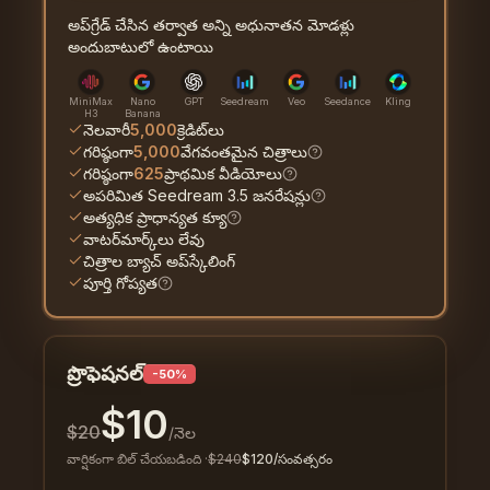
అప్‌గ్రేడ్ చేసిన తర్వాత అన్ని అధునాతన మోడళ్లు
అందుబాటులో ఉంటాయి
MiniMax
Nano
GPT
Seedream
Veo
Seedance
Kling
H3
Banana
నెలవారీ
5,000
క్రెడిట్‌లు
గరిష్ఠంగా
5,000
వేగవంతమైన చిత్రాలు
గరిష్ఠంగా
625
ప్రాథమిక వీడియోలు
అపరిమిత Seedream 3.5 జనరేషన్లు
అత్యధిక ప్రాధాన్యత క్యూ
వాటర్‌మార్క్‌లు లేవు
చిత్రాల బ్యాచ్ అప్‌స్కేలింగ్
పూర్తి గోప్యత
ప్రొఫెషనల్
-50%
$
10
$
20
/నెల
వార్షికంగా బిల్ చేయబడింది
·
$
240
$
120
/సంవత్సరం