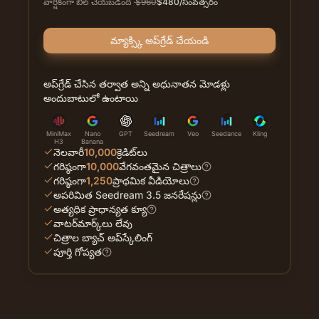
వార్షికంగా బిల్ చేయబడింది
·
$
960
$
480
/సంవత్సరం
మ్యాక్స్కి అప్‌గ్రేడ్ చేయండి
అప్‌గ్రేడ్ చేసిన తర్వాత అన్ని అధునాతన మోడళ్లు
అందుబాటులో ఉంటాయి
MiniMax
Nano
GPT
Seedream
Veo
Seedance
Kling
H3
Banana
నెలవారీ
10,000
క్రెడిట్‌లు
గరిష్ఠంగా
10,000
వేగవంతమైన చిత్రాలు
గరిష్ఠంగా
1,250
ప్రాథమిక వీడియోలు
అపరిమిత Seedream 3.5 జనరేషన్లు
అత్యధిక ప్రాధాన్యత క్యూ
వాటర్‌మార్క్‌లు లేవు
చిత్రాల బ్యాచ్ అప్‌స్కేలింగ్
పూర్తి గోప్యత