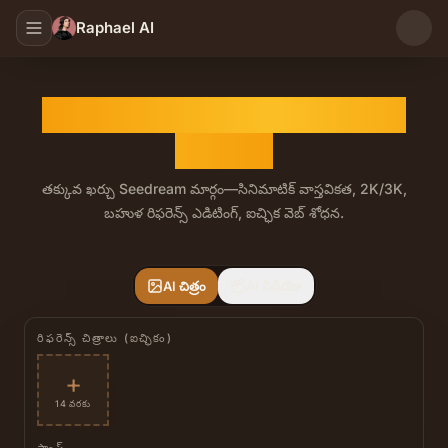
Raphael AI
Seedream 5.0 Lite AI ఇమేజ్
జనరేటర్
తక్కువ ఖర్చు Seedream మార్గం—సినిమాటిక్ వాస్తవికత, 2K/3K,
బహుళ రిఫరెన్స్ ఎడిటింగ్, ఐచ్ఛిక వెబ్ శోధన.
Seedream 5.0 Lite అనేది Seedream 5 యొక్క తక్కువ ఖర్చు ఇమేజ్
AI చిత్రం
AI వీడియో
రిఫరెన్స్ చిత్రాలు (ఐచ్ఛికం)
+
14 వరకు