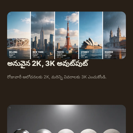
అనువైన 2K, 3K అవుట్‌పుట్
రోజువారీ ఆలోచనలకు 2K, మరిన్ని వివరాలకు 3K ఎంచుకోండి.