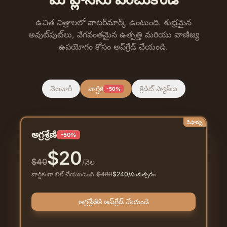
ఉచిత చిత్రాలలో వాటర్‌మార్క్ ఉంటుంది. శుభ్రమైన
అవుట్‌పుట్‌లు, వేగవంతమైన ఉత్పత్తి మరియు వాణిజ్య
ఉపయోగం కోసం అప్‌గ్రేడ్ చేయండి.
నెలవారీ
వార్షిక
క్రెడిట్ ప్యాక్‌లు
-50%
సిఫార్సు
అగ్రశ్రేణి
-50%
$
20
$
40
/నెల
వార్షికంగా బిల్ చేయబడింది
·
$
480
$
240
/సంవత్సరం
అగ్రశ్రేణికి అప్‌గ్రేడ్ చేయండి