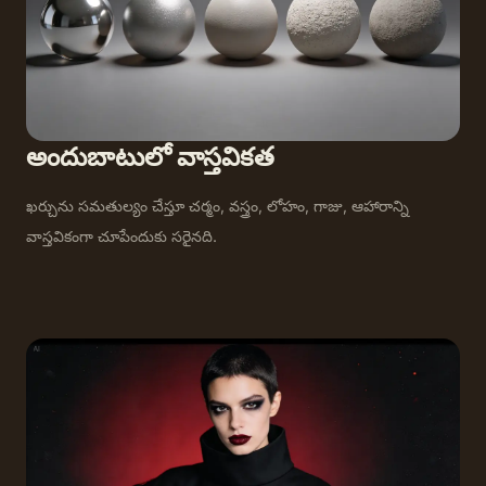
అందుబాటులో వాస్తవికత
ఖర్చును సమతుల్యం చేస్తూ చర్మం, వస్త్రం, లోహం, గాజు, ఆహారాన్ని
వాస్తవికంగా చూపేందుకు సరైనది.