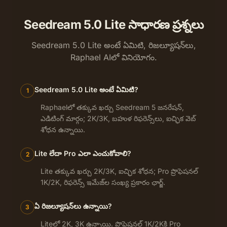
Seedream 5.0 Lite సాధారణ ప్రశ్నలు
Seedream 5.0 Lite అంటే ఏమిటి, రిజల్యూషన్‌లు,
Raphael AIలో వినియోగం.
Seedream 5.0 Lite అంటే ఏమిటి?
1
Raphaelలో తక్కువ ఖర్చు Seedream 5 జనరేషన్,
ఎడిటింగ్ మార్గం; 2K/3K, బహుళ రిఫరెన్స్‌లు, ఐచ్ఛిక వెబ్
శోధన ఉన్నాయి.
Lite లేదా Pro ఎలా ఎంచుకోవాలి?
2
Lite తక్కువ ఖర్చు 2K/3K, ఐచ్ఛిక శోధన; Pro ప్రొఫెషనల్
1K/2K, రిఫరెన్స్ ఇమేజ్‌ల సంఖ్య ప్రకారం ఛార్జ్.
ఏ రిజల్యూషన్‌లు ఉన్నాయి?
3
Liteలో 2K, 3K ఉన్నాయి. ప్రొఫెషనల్ 1K/2Kకి Pro