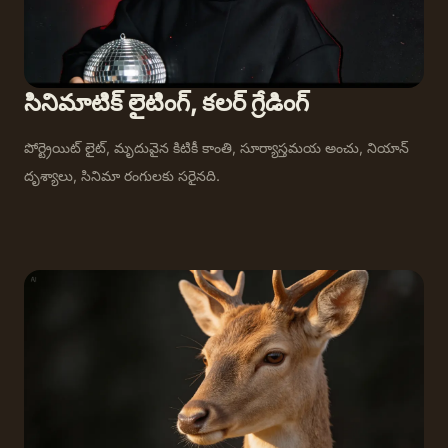
సినిమాటిక్ లైటింగ్, కలర్ గ్రేడింగ్
పోర్ట్రెయిట్ లైట్, మృదువైన కిటికీ కాంతి, సూర్యాస్తమయ అంచు, నియాన్
దృశ్యాలు, సినిమా రంగులకు సరైనది.