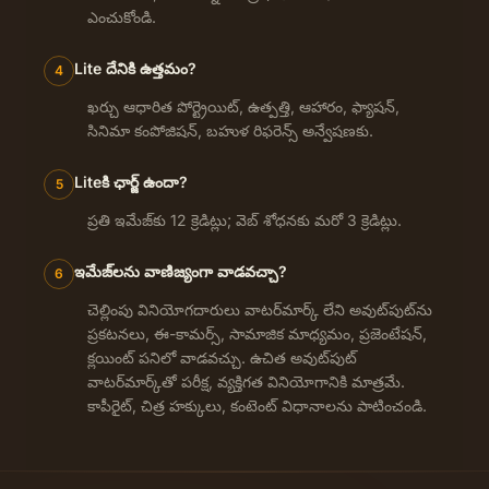
ఎంచుకోండి.
Lite దేనికి ఉత్తమం?
4
ఖర్చు ఆధారిత పోర్ట్రెయిట్, ఉత్పత్తి, ఆహారం, ఫ్యాషన్,
సినిమా కంపోజిషన్, బహుళ రిఫరెన్స్ అన్వేషణకు.
Liteకి ఛార్జ్ ఉందా?
5
ప్రతి ఇమేజ్‌కు 12 క్రెడిట్లు; వెబ్ శోధనకు మరో 3 క్రెడిట్లు.
ఇమేజ్‌లను వాణిజ్యంగా వాడవచ్చా?
6
చెల్లింపు వినియోగదారులు వాటర్‌మార్క్ లేని అవుట్‌పుట్‌ను
ప్రకటనలు, ఈ-కామర్స్, సామాజిక మాధ్యమం, ప్రజెంటేషన్,
క్లయింట్ పనిలో వాడవచ్చు. ఉచిత అవుట్‌పుట్
వాటర్‌మార్క్‌తో పరీక్ష, వ్యక్తిగత వినియోగానికి మాత్రమే.
కాపీరైట్, చిత్ర హక్కులు, కంటెంట్ విధానాలను పాటించండి.