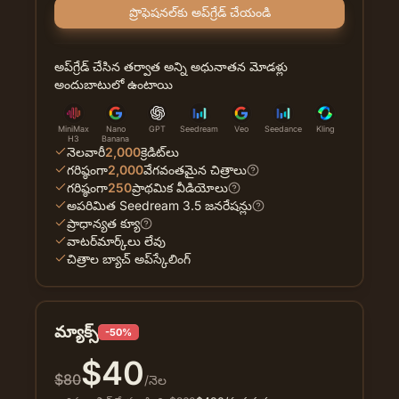
ప్రొఫెషనల్‌కు అప్‌గ్రేడ్ చేయండి
అప్‌గ్రేడ్ చేసిన తర్వాత అన్ని అధునాతన మోడళ్లు
అందుబాటులో ఉంటాయి
MiniMax
Nano
GPT
Seedream
Veo
Seedance
Kling
H3
Banana
నెలవారీ
2,000
క్రెడిట్‌లు
గరిష్ఠంగా
2,000
వేగవంతమైన చిత్రాలు
గరిష్ఠంగా
250
ప్రాథమిక వీడియోలు
అపరిమిత Seedream 3.5 జనరేషన్లు
ప్రాధాన్యత క్యూ
వాటర్‌మార్క్‌లు లేవు
చిత్రాల బ్యాచ్ అప్‌స్కేలింగ్
మ్యాక్స్
-50%
$
40
$
80
/నెల