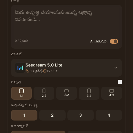
ప్రాంప్ట్
0 / 2,000
AI మెరుగుపరచు
మోడల్
Seedream 5.0 Lite
12
+
క్రెడిట్స్
15-90s
నిష్పత్తి
3:2
4:3
1:1
2:3
3:4
అవుట్‌పుట్ సంఖ్య
1
2
3
4
రిజల్యూషన్