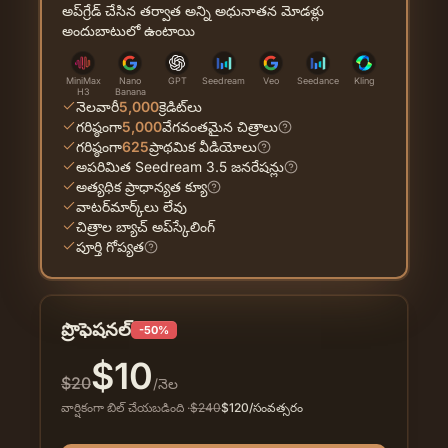
అప్‌గ్రేడ్ చేసిన తర్వాత అన్ని అధునాతన మోడళ్లు
అందుబాటులో ఉంటాయి
MiniMax
Nano
GPT
Seedream
Veo
Seedance
Kling
H3
Banana
నెలవారీ
5,000
క్రెడిట్‌లు
గరిష్ఠంగా
5,000
వేగవంతమైన చిత్రాలు
గరిష్ఠంగా
625
ప్రాథమిక వీడియోలు
అపరిమిత Seedream 3.5 జనరేషన్లు
అత్యధిక ప్రాధాన్యత క్యూ
వాటర్‌మార్క్‌లు లేవు
చిత్రాల బ్యాచ్ అప్‌స్కేలింగ్
పూర్తి గోప్యత
ప్రొఫెషనల్
-50%
$
10
$
20
/నెల
వార్షికంగా బిల్ చేయబడింది
·
$
240
$
120
/సంవత్సరం