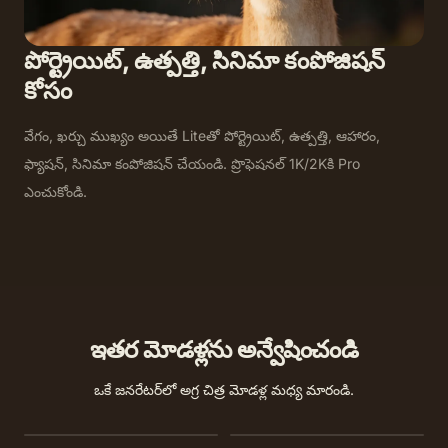
పోర్ట్రెయిట్, ఉత్పత్తి, సినిమా కంపోజిషన్
కోసం
వేగం, ఖర్చు ముఖ్యం అయితే Liteతో పోర్ట్రెయిట్, ఉత్పత్తి, ఆహారం,
ఫ్యాషన్, సినిమా కంపోజిషన్ చేయండి. ప్రొఫెషనల్ 1K/2Kకి Pro
ఎంచుకోండి.
ఇతర మోడళ్లను అన్వేషించండి
ఒకే జనరేటర్‌లో అగ్ర చిత్ర మోడళ్ల మధ్య మారండి.
Nano Banana 2
Nano Banana 2 Lite
GPT Image 2
Seedream 5.0 Pro
Seedream 4.5
Seedream 4.0