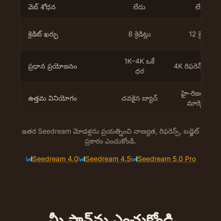
వెబ్ శోధన
లేదు
లేదు
క్రెడిట్ ఖర్చు
8 క్రెడిట్లు
12 క్రెడిట్లు
1K–4K ఒకే
ప్రధాన ప్రయోజనం
4K రిఫరెన్స్ ఎడిట
ధర
హై-రిజల్యూషన
ఉత్తమ వినియోగం
చవకైన బ్యాచ్
మార్కెటింగ్
ఇతర Seedream మోడళ్లను ప్రయత్నించి నాణ్యత, రిఫరెన్స్, బడ్జెట్
ప్రకారం ఎంచుకోండి.
Seedream 4.0
Seedream 4.5
Seedream 5.0 Pro
మీ ప్లాన్‌ను ఎంచుకోండి