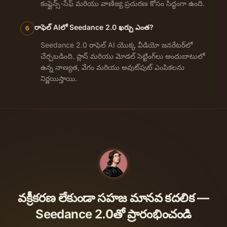
కంప్లైన్స్-సేఫ్ మరియు వాణిజ్య ప్రచురణ కోసం సిద్ధంగా ఉంది.
రాఫెల్ AIలో Seedance 2.0 ఖర్చు ఎంత?
6
Seedance 2.0 రాఫెల్ AI యొక్క వీడియో జనరేటర్‌లో
చేర్చబడింది. ప్లాన్ మరియు మోడల్ సెట్టింగ్‌లు అందుబాటులో
ఉన్న నాణ్యత, వేగం మరియు అవుట్‌పుట్ ఎంపికలను
నిర్ణయిస్తాయి.
వక్రీకరణ లేకుండా సహజ మానవ కదలిక —
Seedance 2.0తో ప్రారంభించండి