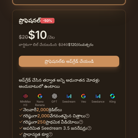
ప్రొఫెషనల్
-50%
$
10
$
20
/నెల
వార్షికంగా బిల్ చేయబడింది
·
$
240
$
120
/సంవత్సరం
ప్రొఫెషనల్‌కు అప్‌గ్రేడ్ చేయండి
అప్‌గ్రేడ్ చేసిన తర్వాత అన్ని అధునాతన మోడళ్లు
అందుబాటులో ఉంటాయి
MiniMax
Nano
GPT
Seedream
Veo
Seedance
Kling
H3
Banana
నెలవారీ
2,000
క్రెడిట్‌లు
గరిష్ఠంగా
2,000
వేగవంతమైన చిత్రాలు
గరిష్ఠంగా
250
ప్రాథమిక వీడియోలు
అపరిమిత Seedream 3.5 జనరేషన్లు
ప్రాధాన్యత క్యూ