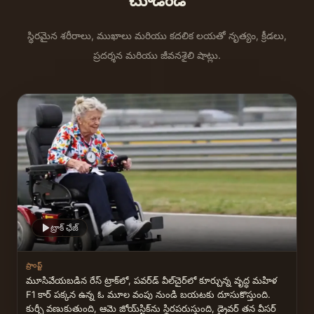
చూడండి
స్థిరమైన శరీరాలు, ముఖాలు మరియు కదలిక లయతో నృత్యం, క్రీడలు,
ప్రదర్శన మరియు జీవనశైలి షాట్లు.
ట్రాక్ ఛేజ్
ప్రాంప్ట్
మూసివేయబడిన రేస్ ట్రాక్‌లో, పవర్‌డ్ వీల్‌చైర్‌లో కూర్చున్న వృద్ధ మహిళ 
F1 కార్ పక్కన ఉన్న ఓ మూల వంపు నుండి బయటకు దూసుకొస్తుంది. 
కుర్చీ వణుకుతుంది, ఆమె జోయ్‌స్టిక్‌ను స్థిరపరుస్తుంది, డ్రైవర్ తన వీసర్ 