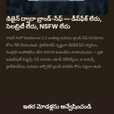
డిజైన్ ద్వారా బ్రాండ్-సేఫ్ — డీప్‌ఫేక్ లేదు,
సెలబ్రిటీ లేదు, NSFW లేదు
రాఫెల్ AIలో Seedance 2.0 వాణిజ్య మరియు బ్రాండ్-సేఫ్ వినియోగం
కోసం గేట్ చేయబడింది. ప్లాట్‌ఫారమ్ స్పష్టంగా డీప్‌ఫేక్ ఫేస్-స్వాప్‌లు,
సెలబ్రిటీ కాంపోజిట్‌లు లేదా NSFW కంటెంట్‌ను రూపొందించదు — ప్రతి
అవుట్‌పుట్ కంప్లైన్స్-సేఫ్ మరియు యాడ్ నెట్‌వర్క్‌లు, ఇ-కామర్స్
ప్లాట్‌ఫారమ్‌లు మరియు కార్పొరేట్ బ్రాండ్ ఛానెల్‌ల కోసం సిద్ధంగా ఉంది.
ఇతర మోడళ్లను అన్వేషించండి