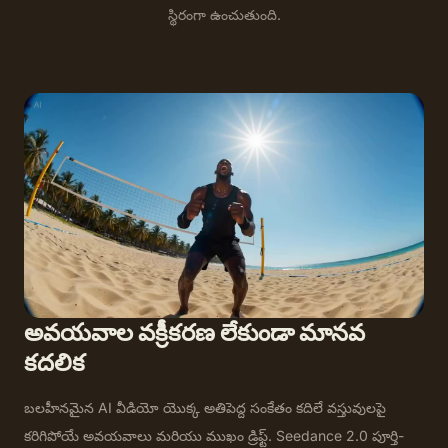
స్థిరంగా ఉంచుతుంది.
అవయవాల వక్రీకరణ లేకుండా మానవ
కదలిక
బలహీనమైన AI వీడియో యొక్క అతిపెద్ద సంకేతం కదిలే వస్తువులపై
కరిగిపోయే అవయవాలు మరియు ముఖం డ్రిఫ్ట్. Seedance 2.0 పూర్తి-