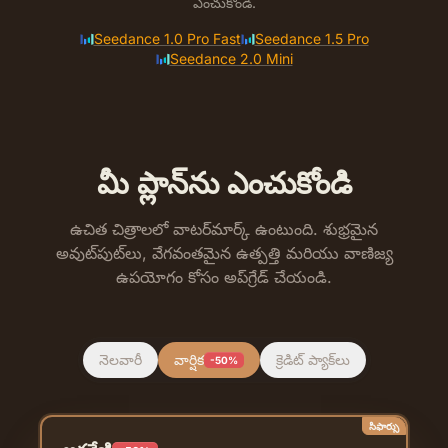
ఎంచుకోండి.
Seedance 1.0 Pro Fast
Seedance 1.5 Pro
Seedance 2.0 Mini
మీ ప్లాన్‌ను ఎంచుకోండి
ఉచిత చిత్రాలలో వాటర్‌మార్క్ ఉంటుంది. శుభ్రమైన
అవుట్‌పుట్‌లు, వేగవంతమైన ఉత్పత్తి మరియు వాణిజ్య
ఉపయోగం కోసం అప్‌గ్రేడ్ చేయండి.
నెలవారీ
వార్షిక
క్రెడిట్ ప్యాక్‌లు
-50%
సిఫార్సు