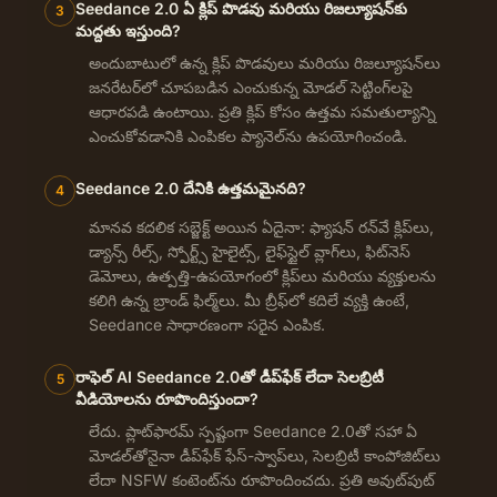
Seedance 2.0 ఏ క్లిప్ పొడవు మరియు రిజల్యూషన్‌కు
3
మద్దతు ఇస్తుంది?
అందుబాటులో ఉన్న క్లిప్ పొడవులు మరియు రిజల్యూషన్‌లు
జనరేటర్‌లో చూపబడిన ఎంచుకున్న మోడల్ సెట్టింగ్‌లపై
ఆధారపడి ఉంటాయి. ప్రతి క్లిప్ కోసం ఉత్తమ సమతుల్యాన్ని
ఎంచుకోవడానికి ఎంపికల ప్యానెల్‌ను ఉపయోగించండి.
Seedance 2.0 దేనికి ఉత్తమమైనది?
4
మానవ కదలిక సబ్జెక్ట్ అయిన ఏదైనా: ఫ్యాషన్ రన్‌వే క్లిప్‌లు,
డ్యాన్స్ రీల్స్, స్పోర్ట్స్ హైలైట్స్, లైఫ్‌స్టైల్ వ్లాగ్‌లు, ఫిట్‌నెస్
డెమోలు, ఉత్పత్తి-ఉపయోగంలో క్లిప్‌లు మరియు వ్యక్తులను
కలిగి ఉన్న బ్రాండ్ ఫిల్మ్‌లు. మీ బ్రీఫ్‌లో కదిలే వ్యక్తి ఉంటే,
Seedance సాధారణంగా సరైన ఎంపిక.
రాఫెల్ AI Seedance 2.0తో డీప్‌ఫేక్ లేదా సెలబ్రిటీ
5
వీడియోలను రూపొందిస్తుందా?
లేదు. ప్లాట్‌ఫారమ్ స్పష్టంగా Seedance 2.0తో సహా ఏ
మోడల్‌తోనైనా డీప్‌ఫేక్ ఫేస్-స్వాప్‌లు, సెలబ్రిటీ కాంపోజిట్‌లు
లేదా NSFW కంటెంట్‌ను రూపొందించదు. ప్రతి అవుట్‌పుట్