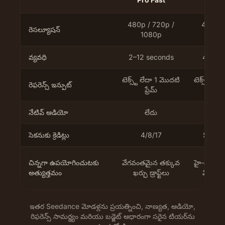
480p / 720p /
480p /
రెసల్యూషన్
1080p
10
వ్యవధి
2–12 seconds
4–12 s
టెక్స్ట్ లేదా 1 మొదటి
టెక్స్ట్ లేద
రెఫరెన్స్ ఇన్పుట్
ఫ్రేమ్
చిత్
నేటివ్ ఆడియో
లేదు
అవ
సెకనుకు క్రెడిట్లు
4/8/17
Silent 
చిన్నగా ఉపయోగించుటకు
వేగవంతమైన తక్కువ
హై-డెఫిని
అత్యుత్తమం
ఖర్చు డ్రాఫ్ట్‌లు
విజువల
ఇతర Seedance మోడళ్లను ప్రయత్నించి, నాణ్యత, ఆడియో,
రిఫరెన్స్ సామర్థ్యం మరియు బడ్జెట్ ఆధారంగా సరైన టియర్‌ను