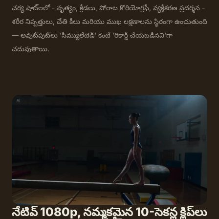
చర్య షాట్‌లలో - నృత్యం, క్రీడలు, పోరాట కొరియోగ్రఫీ, వ్యక్తీకరణ ప్రదర్శన -
శరీర నిష్పత్తులు, చేతి కీలు మరియు ముఖ లక్షణాలను స్థిరంగా ఉంచుతుంది
— అవుట్‌పుట్‌లు 'సిమ్యులేటెడ్' కంటే 'రికార్డ్ చేయబడినవి'గా
చదువుతాయి.
నేటివ్ 1080p, నమ్మకమైన 10-సెకన్ల క్లిప్‌లు