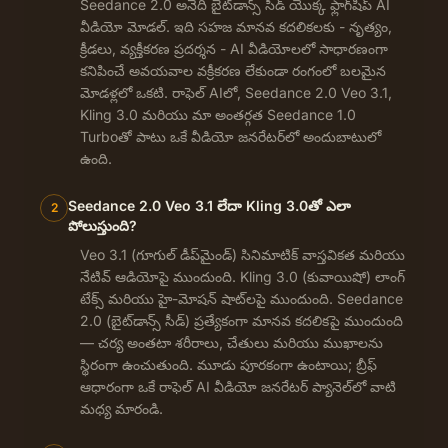
Seedance 2.0 అనేది బైట్‌డాన్స్ సీడ్ యొక్క ఫ్లాగ్‌షిప్ AI
వీడియో మోడల్. ఇది సహజ మానవ కదలికలకు - నృత్యం,
క్రీడలు, వ్యక్తీకరణ ప్రదర్శన - AI వీడియోలలో సాధారణంగా
కనిపించే అవయవాల వక్రీకరణ లేకుండా రంగంలో బలమైన
మోడళ్లలో ఒకటి. రాఫెల్ AIలో, Seedance 2.0 Veo 3.1,
Kling 3.0 మరియు మా అంతర్గత Seedance 1.0
Turboతో పాటు ఒకే వీడియో జనరేటర్‌లో అందుబాటులో
ఉంది.
Seedance 2.0 Veo 3.1 లేదా Kling 3.0తో ఎలా
2
పోలుస్తుంది?
Veo 3.1 (గూగుల్ డీప్‌మైండ్) సినిమాటిక్ వాస్తవికత మరియు
నేటివ్ ఆడియోపై ముందుంది. Kling 3.0 (కువాయిషో) లాంగ్
టేక్స్ మరియు హై-మోషన్ షాట్‌లపై ముందుంది. Seedance
2.0 (బైట్‌డాన్స్ సీడ్) ప్రత్యేకంగా మానవ కదలికపై ముందుంది
— చర్య అంతటా శరీరాలు, చేతులు మరియు ముఖాలను
స్థిరంగా ఉంచుతుంది. మూడు పూరకంగా ఉంటాయి; బ్రీఫ్
ఆధారంగా ఒకే రాఫెల్ AI వీడియో జనరేటర్ ప్యానెల్‌లో వాటి
మధ్య మారండి.