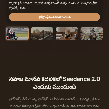
ద్వారా పైకి చూడగా, గ్యాలరీ ఉత్సాహంతో ఉప్పొంగుతుంది. నిజమైన క్రీడా 
ఫుటేజ్, 16:9.
ప్రాంప్ట్‌ను ఉపయోగించండి
సహజ మానవ కదలికలో Seedance 2.0
ఎందుకు ముందుంది
బైట్‌డాన్స్ సీడ్ యొక్క ఫ్లాగ్‌షిప్ AI వీడియో మోడల్ — ప్రదర్శన, క్రీడలు
మరియు జీవనశైలి క్లిప్‌ల కోసం నిర్మించబడింది, ఇది మానవ కదలికను