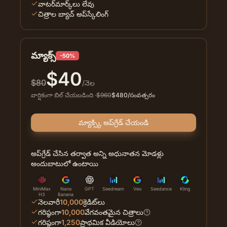
వాటర్‌మార్క్‌లు లేవు
చిత్రాల బ్యాచ్ అప్‌స్కేలింగ్
మ్యాక్స్
-50%
$
40
$
80
/నెల
వార్షికంగా బిల్ చేయబడింది
·
$
960
$
480
/సంవత్సరం
మ్యాక్స్కి అప్‌గ్రేడ్ చేయండి
అప్‌గ్రేడ్ చేసిన తర్వాత అన్ని అధునాతన మోడళ్లు
అందుబాటులో ఉంటాయి
MiniMax
Nano
GPT
Seedream
Veo
Seedance
Kling
H3
Banana
నెలవారీ
10,000
క్రెడిట్‌లు
గరిష్ఠంగా
10,000
వేగవంతమైన చిత్రాలు
గరిష్ఠంగా
1,250
ప్రాథమిక వీడియోలు