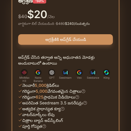
అగ్రశ్రేణి
-50%
$
20
$
40
/నెల
వార్షికంగా బిల్ చేయబడింది
·
$
480
$
240
/సంవత్సరం
అగ్రశ్రేణికి అప్‌గ్రేడ్ చేయండి
అప్‌గ్రేడ్ చేసిన తర్వాత అన్ని అధునాతన మోడళ్లు
అందుబాటులో ఉంటాయి
MiniMax
Nano
GPT
Seedream
Veo
Seedance
Kling
H3
Banana
నెలవారీ
5,000
క్రెడిట్‌లు
గరిష్ఠంగా
5,000
వేగవంతమైన చిత్రాలు
గరిష్ఠంగా
625
ప్రాథమిక వీడియోలు
అపరిమిత Seedream 3.5 జనరేషన్లు
అత్యధిక ప్రాధాన్యత క్యూ
వాటర్‌మార్క్‌లు లేవు
చిత్రాల బ్యాచ్ అప్‌స్కేలింగ్
పూర్తి గోప్యత