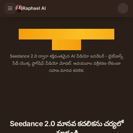
Raphael AI
Seedance 2.0 AI వీడియో
జనరేటర్
Seedance 2.0 ద్వారా శక్తివంతమైన AI వీడియో జనరేటర్ - బైట్‌డాన్స్
సీడ్ యొక్క ఫ్లాగ్‌షిప్ వీడియో మోడల్. అవయవాల వక్రీకరణ లేకుండా
సహజ మానవ కదలిక.
Seedance 2.0 అనేది బైట్‌డాన్స్ సీడ్ యొక్క ఫ్లాగ్‌షిప్ AI వీడి
Seedance 2.0 మానవ కదలికను చర్యలో