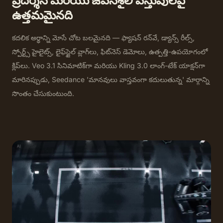
ప్రదర్శన మరియు జీవనశైలి వస్తువులపై
ఉత్తమమైనది
కదలిక అర్థాన్ని మోసే చోట బలమైనది — ఫ్యాషన్ రన్‌వే, డ్యాన్స్ రీల్స్,
స్పోర్ట్స్ హైలైట్స్, లైఫ్‌స్టైల్ వ్లాగ్‌లు, ఫిట్‌నెస్ డెమోలు, ఉత్పత్తి-ఉపయోగంలో
క్లిప్‌లు. Veo 3.1 సినిమాటిక్‌గా మరియు Kling 3.0 లాంగ్-టేక్ యాక్షన్‌గా
మారినప్పుడు, Seedance 'మానవులు వాస్తవంగా కదులుతున్న' మార్గాన్ని
సొంతం చేసుకుంటుంది.