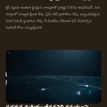
క్లిప్ వ్యవధి అంతటా స్థిరమైన నాణ్యతతో ప్రత్యక్ష 1080p అవుట్‌పుట్. సగం
మార్గంలో నాణ్యత క్షీణత లేదు, ఫ్రేమ్-రేట్ డ్రాపౌట్‌లు లేవు, ఇబ్బందికరమైన
చివరి-సెకండ్ స్తంభనలు లేవు. రీ-రెండర్‌లు లేకుండా షిప్ చేయాల్సిన
కంటెంట్ కోసం నమ్మకమైనది.