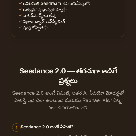
అపరిమిత Seedream 3.5 జనరేషన్లు
అత్యధిక ప్రాధాన్యత క్యూ
వాటర్‌మార్క్‌లు లేవు
చిత్రాల బ్యాచ్ అప్‌స్కేలింగ్
పూర్తి గోప్యత
Seedance 2.0 — తరచుగా అడిగే
ప్రశ్నలు
Seedance 2.0 అంటే ఏమిటి, ఇతర AI వీడియో మోడళ్లతో
పోలిస్తే ఇది ఎలా ఉంటుంది మరియు Raphael AIలో దీన్ని
ఎలా ఉపయోగించాలి.
Seedance 2.0 అంటే ఏమిటి?
1