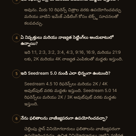
అవును. మీరు 10 రిఫరెన్స్ చిత్రాల వరకు ఉపయోగించవచ్చు
మరియు వాటిని ఇమేజ్ ఎడిటింగ్ కోసం టెక్స్ట్ సూచనలతో
కలపవచ్చు.
ఏ నిష్పత్తులు మరియు నాణ్యత సెట్టింగ్‌లు అందుబాటులో
4
ఉన్నాయి?
ఇది 1:1, 2:3, 3:2, 3:4, 4:3, 9:16, 16:9, మరియు 21:9
లకు, 2K మరియు 4K నాణ్యత ఎంపికలతో మద్దతు ఇస్తుంది.
ఇది Seedream 5.0 నుండి ఎలా భిన్నంగా ఉంటుంది?
5
Seedream 4.5 10 రిఫరెన్స్‌లు మరియు 2K / 4K
అవుట్‌పుట్ వరకు మద్దతు ఇస్తుంది. Seedream 5.0 14
రిఫరెన్స్‌లు మరియు 2K / 3K అవుట్‌పుట్ వరకు మద్దతు
ఇస్తుంది.
నేను ఫలితాలను వాణిజ్యపరంగా ఉపయోగించవచ్చా?
6
చెల్లింపు ప్లాన్ వినియోగదారులు ఫలితాలను వాణిజ్యపరంగా
ఉపయోగించవచ్చు. ఉచిత వినియోగదారులు వాటిని వ్యక్తిగత