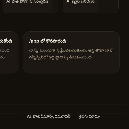
AI పాత ఫోటో పునరుద్ధరణ
AI కీచైన్ జనరేటర్
చుకోండి
/app లో కొనసాగండి
ఉంటుంది,
టాస్క్ ముందుగా సృష్టించబడుతుంది, ఆపై తాజా జాబ్
సరం
వర్క్‌స్పేస్‌లో అగ్ర స్థానాన్ని తీసుకుంటుంది.
AI వాటర్‌మార్క్ రిమూవర్
శైలిని మార్చు