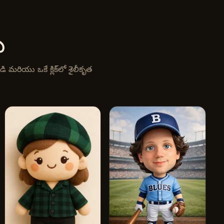
ు
డి మరియు ఒకే క్లిక్‌లో శైలీకృత