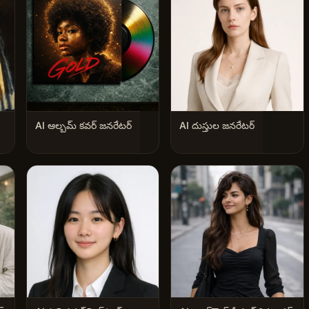
AI ఆల్బమ్ కవర్ జనరేటర్
AI దుస్తుల జనరేటర్