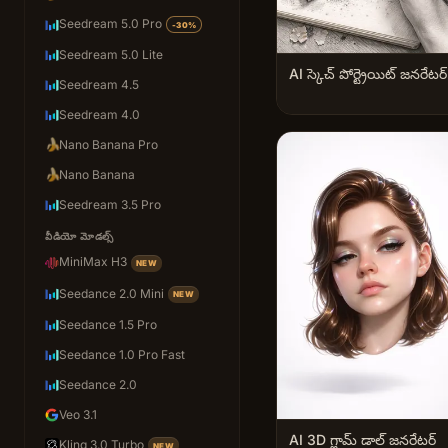
Seedream 5.0 Pro
-30%
Seedream 5.0 Lite
AI స్కెచ్ పోర్ట్రెయిట్ జనరేటర్
Seedream 4.5
Seedream 4.0
🍌
Nano Banana Pro
🍌
Nano Banana
Seedream 3.5 Pro
వీడియో మోడల్స్
MiniMax H3
NEW
Seedance 2.0 Mini
NEW
Seedance 1.5 Pro
Seedance 1.0 Pro Fast
Seedance 2.0
Veo 3.1
AI 3D గ్లామ్ డాల్ జనరేటర్
Kling 3.0 Turbo
NEW