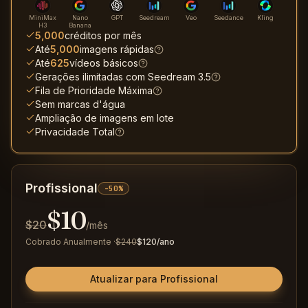
MiniMax
Nano
GPT
Seedream
Veo
Seedance
Kling
H3
Banana
5,000
créditos por mês
Até
5,000
imagens rápidas
Até
625
vídeos básicos
Gerações ilimitadas com Seedream 3.5
Fila de Prioridade Máxima
Sem marcas d'água
Ampliação de imagens em lote
Privacidade Total
Profissional
-50%
$
10
$
20
/mês
Cobrado Anualmente
·
$
240
$
120
/ano
Atualizar para Profissional