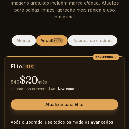
Imagens gratuitas incluem marca d'água. Atualize
para saídas limpas, geração mais rápida e uso
comercial.
Mensal
Anual
Pacotes de créditos
-50%
RECOMENDADO
Elite
-50%
$
20
$
40
/mês
Cobrado Anualmente
·
$
480
$
240
/ano
Atualizar para Elite
Após o upgrade, use todos os modelos avançados