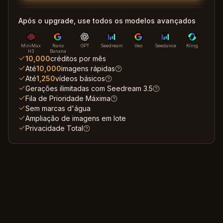
Após o upgrade, use todos os modelos avançados
MiniMax
Nano
GPT
Seedream
Veo
Seedance
Kling
H3
Banana
10,000
créditos por mês
Até
10,000
imagens rápidas
Até
1,250
vídeos básicos
Gerações ilimitadas com Seedream 3.5
Fila de Prioridade Máxima
Sem marcas d'água
Ampliação de imagens em lote
Privacidade Total