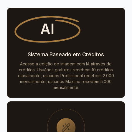
Mude com precisão a cor de objetos específicos na image
Change all green leaves to red
Change all green leaves to yellow
AI
Change all green leaves to blue
Transformação de Idade
Mude facilmente a idade de uma pessoa com tecnologia de I
Change age to 3 years old
Sistema Baseado em Créditos
Change age to 16 years old
Change age to 80 years old
Acesse a edição de imagem com IA através de
créditos. Usuários gratuitos recebem 10 créditos
diariamente, usuários Profissional recebem 2.000
mensalmente, usuários Máximo recebem 5.000
mensalmente.