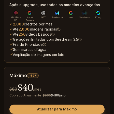
Após o upgrade, use todos os modelos avançados
MiniMax
Nano
GPT
Seedream
Veo
Seedance
Kling
H3
Banana
2,000
créditos por mês
Até
2,000
imagens rápidas
Até
250
vídeos básicos
Gerações ilimitadas com Seedream 3.5
Fila de Prioridade
Sem marcas d'água
Ampliação de imagens em lote
Máximo
-50%
$
40
$
80
/mês
Cobrado Anualmente
·
$
960
$
480
/ano
Atualizar para Máximo