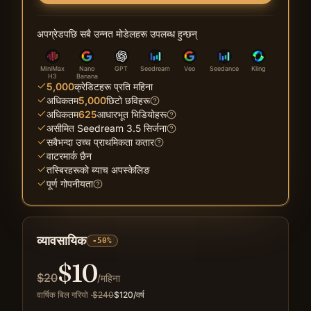
अपग्रेडपछि सबै उन्नत मोडेलहरू उपलब्ध हुन्छन्
MiniMax
Nano
GPT
Seedream
Veo
Seedance
Kling
H3
Banana
5,000
क्रेडिटहरू प्रति महिना
अधिकतम
5,000
छिटो छविहरू
अधिकतम
625
आधारभूत भिडियोहरू
असीमित Seedream 3.5 सिर्जना
सबैभन्दा उच्च प्राथमिकता कतार
वाटरमार्क छैन
तस्बिरहरूको ब्याच अपस्केलिङ
पूर्ण गोपनीयता
व्यावसायिक
-50%
$
10
$
20
/महिना
वार्षिक बिल गरियो
·
$
240
$
120
/वर्ष