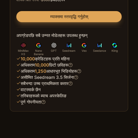
म्याक्समा स्तरवृद्धि गर्नुहोस्
अपग्रेडपछि सबै उन्नत मोडेलहरू उपलब्ध हुन्छन्
MiniMax
Nano
GPT
Seedream
Veo
Seedance
Kling
H3
Banana
10,000
क्रेडिटहरू प्रति महिना
अधिकतम
10,000
छिटो छविहरू
अधिकतम
1,250
आधारभूत भिडियोहरू
असीमित Seedream 3.5 सिर्जना
सबैभन्दा उच्च प्राथमिकता कतार
वाटरमार्क छैन
तस्बिरहरूको ब्याच अपस्केलिङ
पूर्ण गोपनीयता