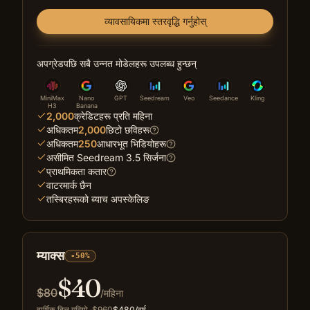
व्यावसायिकमा स्तरवृद्धि गर्नुहोस्
अपग्रेडपछि सबै उन्नत मोडेलहरू उपलब्ध हुन्छन्
MiniMax
Nano
GPT
Seedream
Veo
Seedance
Kling
H3
Banana
2,000
क्रेडिटहरू प्रति महिना
अधिकतम
2,000
छिटो छविहरू
अधिकतम
250
आधारभूत भिडियोहरू
असीमित Seedream 3.5 सिर्जना
प्राथमिकता कतार
वाटरमार्क छैन
तस्बिरहरूको ब्याच अपस्केलिङ
म्याक्स
-50%
$
40
$
80
/महिना
वार्षिक बिल गरियो
·
$
960
$
480
/वर्ष