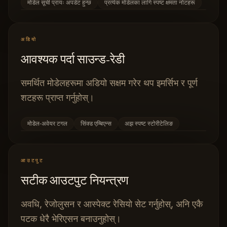
मोडेल सूची प्रायः अपडेट हुन्छ
प्रत्येक मोडेलका लागि स्पष्ट क्षमता नोटहरू
अडियो
आवश्यक पर्दा साउन्ड‑रेडी
समर्थित मोडेलहरूमा अडियो सक्षम गरेर थप इमर्सिभ र पूर्ण
शटहरू प्राप्त गर्नुहोस्।
मोडेल‑अवेयर टगल
सिंक्ड एम्बिएन्स
अझ स्पष्ट स्टोरीटेलिङ
आउटपुट
सटीक आउटपुट नियन्त्रण
अवधि, रेजोलुसन र आस्पेक्ट रेसियो सेट गर्नुहोस्, अनि एकै
पटक धेरै भेरिएसन बनाउनुहोस्।