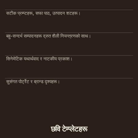
सटीक प्रम्प्टहरू, सफा पाठ, उत्पादन शटहरू।
बहु-सन्दर्भ सम्पादनहरू द्रुत शैली नियन्त्रणको साथ।
सिनेमेटिक यथार्थवाद र नाटकीय प्रकाश।
सुसंगत पोर्ट्रेट र ब्रान्ड दृश्यहरू।
छवि टेम्प्लेटहरू