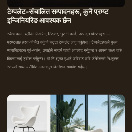
टेम्पलेट-संचालित सम्पादनहरू, कुनै प्रम्प्ट
इन्जिनियरिङ आवश्यक छैन
स्केच कला, थ्रीडी फिगरिन, स्टिकर, छुट्टी कार्ड, उत्पादन पोस्टरहरू —
प्रम्प्टलाई हस्त-निर्मित गर्नुको सट्टा टेम्पलेट लागू गर्नुहोस्। टेम्पलेटहरूले मुख्य
प्यारामिटरहरू पूर्व-भर्छन्; तपाईंले सन्दर्भ फोटो अपलोड गर्नुहुन्छ र आफ्नो लक्ष्य तर्फ
विवरणलाई ट्वीक गर्नुहुन्छ। यो निःशुल्क एआई छविबाट छवि जेनेरेटरले निःशुल्क
स्तरको साथ असीमित आधारभूत जेनरेशन समावेश गर्दछ।