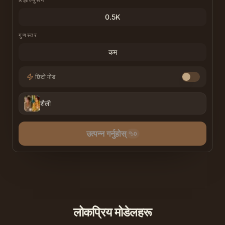
रिझोल्युसन
0.5K
गुणस्तर
कम
छिटो मोड
शैली
उत्पन्न गर्नुहोस्
0
लोकप्रिय मोडेलहरू