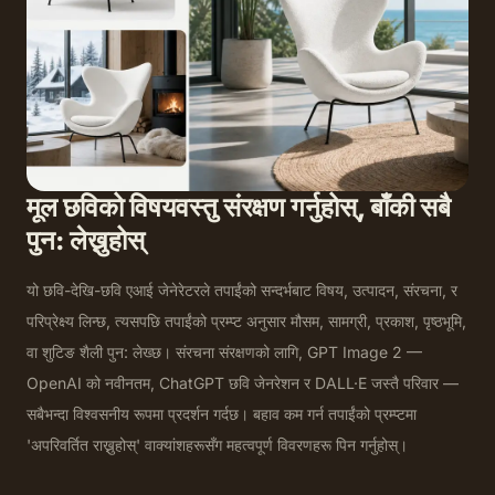
मूल छविको विषयवस्तु संरक्षण गर्नुहोस्, बाँकी सबै
पुन: लेख्नुहोस्
यो छवि-देखि-छवि एआई जेनेरेटरले तपाईंको सन्दर्भबाट विषय, उत्पादन, संरचना, र
परिप्रेक्ष्य लिन्छ, त्यसपछि तपाईंको प्रम्प्ट अनुसार मौसम, सामग्री, प्रकाश, पृष्ठभूमि,
वा शुटिङ शैली पुन: लेख्छ। संरचना संरक्षणको लागि, GPT Image 2 —
OpenAI को नवीनतम, ChatGPT छवि जेनरेशन र DALL·E जस्तै परिवार —
सबैभन्दा विश्वसनीय रूपमा प्रदर्शन गर्दछ। बहाव कम गर्न तपाईंको प्रम्प्टमा
'अपरिवर्तित राख्नुहोस्' वाक्यांशहरूसँग महत्वपूर्ण विवरणहरू पिन गर्नुहोस्।