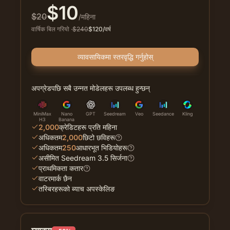
$
10
$
20
/महिना
वार्षिक बिल गरियो
·
$
240
$
120
/वर्ष
व्यावसायिकमा स्तरवृद्धि गर्नुहोस्
अपग्रेडपछि सबै उन्नत मोडेलहरू उपलब्ध हुन्छन्
MiniMax
Nano
GPT
Seedream
Veo
Seedance
Kling
H3
Banana
2,000
क्रेडिटहरू प्रति महिना
अधिकतम
2,000
छिटो छविहरू
अधिकतम
250
आधारभूत भिडियोहरू
असीमित Seedream 3.5 सिर्जना
प्राथमिकता कतार
वाटरमार्क छैन
तस्बिरहरूको ब्याच अपस्केलिङ