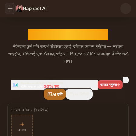
Raphael AI
एआई छविबाट छवि जेनेरेटर
सेकेन्डमा कुनै पनि सन्दर्भ फोटोबाट एआई छविहरू उत्पन्न गर्नुहोस् — संरचना
राख्नुहोस्, बाँकीलाई पुन: शैलीबद्ध गर्नुहोस्। निःशुल्क असीमित आधारभूत जेनरेशनको
साथ।
निःशुल्क, असीमित एआई छविबाट छवि जेनेरेटर। एकै प्यानलमा शीर्ष छव
Seedream 5.0 Pro अब उपलब्ध छ
प्रयास गर्नुहोस्
30%
छुट
सीमित समयका लागि
·
AI छवि
AI भिडियो
सन्दर्भ छविहरू (वैकल्पिक)
+
3 सम्म