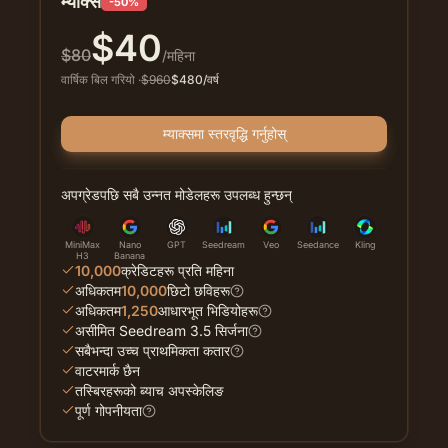
म्याक्स
-50%
$
40
$
80
/महिना
वार्षिक बिल गरियो
·
$
960
$
480
/वर्ष
म्याक्समा स्तरवृद्धि गर्नुहोस्
अपग्रेडपछि सबै उन्नत मोडेलहरू उपलब्ध हुन्छन्
MiniMax
Nano
GPT
Seedream
Veo
Seedance
Kling
H3
Banana
10,000
क्रेडिटहरू प्रति महिना
अधिकतम
10,000
छिटो छविहरू
अधिकतम
1,250
आधारभूत भिडियोहरू
असीमित Seedream 3.5 सिर्जना
सबैभन्दा उच्च प्राथमिकता कतार
वाटरमार्क छैन
तस्बिरहरूको ब्याच अपस्केलिङ
पूर्ण गोपनीयता