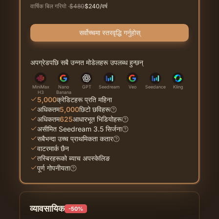
वार्षिक बिल गरियो
·
$
480
$
240
/वर्ष
सर्वोच्चमा स्तरवृद्धि गर्नुहोस्
अपग्रेडपछि सबै उन्नत मोडेलहरू उपलब्ध हुन्छन्
MiniMax
Nano
GPT
Seedream
Veo
Seedance
Kling
H3
Banana
5,000
क्रेडिटहरू प्रति महिना
अधिकतम
5,000
छिटो छविहरू
अधिकतम
625
आधारभूत भिडियोहरू
असीमित Seedream 3.5 सिर्जना
सबैभन्दा उच्च प्राथमिकता कतार
वाटरमार्क छैन
तस्बिरहरूको ब्याच अपस्केलिङ
पूर्ण गोपनीयता
व्यावसायिक
-50%