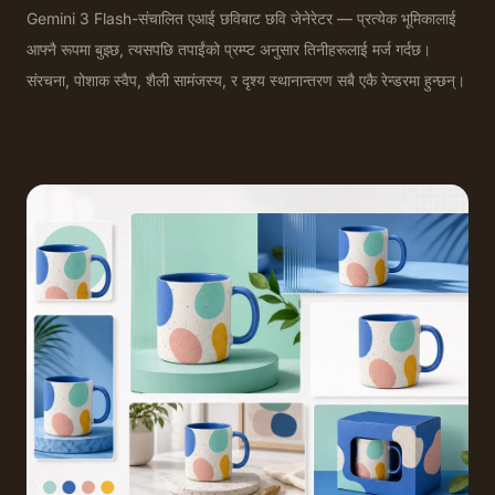
Gemini 3 Flash-संचालित एआई छविबाट छवि जेनेरेटर — प्रत्येक भूमिकालाई
आफ्नै रूपमा बुझ्छ, त्यसपछि तपाईंको प्रम्प्ट अनुसार तिनीहरूलाई मर्ज गर्दछ।
संरचना, पोशाक स्वैप, शैली सामंजस्य, र दृश्य स्थानान्तरण सबै एकै रेन्डरमा हुन्छन्।