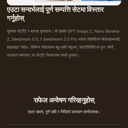
एउटा सन्दर्भलाई पूर्ण सम्पत्ति सेटमा विस्तार
गर्नुहोस्
सुसंगत पोर्ट्रेट र ब्रान्ड दृश्यहरू। यो पृष्ठले GPT Image 2, Nano Banana
2, Seedream 5.0, र Seedream 3.5 Pro जस्ता लोकप्रिय मोडेलहरूलाई
हाइलाइट गर्दछ। विभिन्न मोडेलहरू बहु-छवि फ्यूजन, फोटोरेलिस्टिक पुन: कोर्ने,
उत्पादन सम्पादन, वा पोर्ट्रेट स्थिरतामा राम्रो हुन्छन्।
राफेल अन्वेषण गरिरहनुहोस्
पाठबाट छवि
एउटा प्रम्प्टबाट मौलिक HD छविहरू उत्पन्न गर्नुहोस् — शीर्ष मोडेलहरूमा
एउटा खाता, पूर्ण छवि र भिडियो उत्पादन कार्यप्रवाह।
पाठबाट भिडियो
तुलना गर्नुहोस्।
छविबाट भिडियो
तपाईंको प्रम्प्टबाट नेटिभ अडियोको साथ सिनेमेटिक छोटो क्लिपहरू उत्पन्न गर्नुहोस्।
सेकेन्डमा कुनै पनि स्थिर छविलाई गति, आवाज, र ध्वनिमा ल्याउनुहोस्।