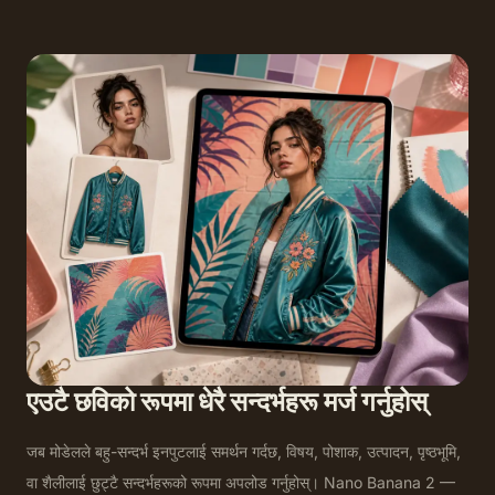
एउटै छविको रूपमा धेरै सन्दर्भहरू मर्ज गर्नुहोस्
जब मोडेलले बहु-सन्दर्भ इनपुटलाई समर्थन गर्दछ, विषय, पोशाक, उत्पादन, पृष्ठभूमि,
वा शैलीलाई छुट्टै सन्दर्भहरूको रूपमा अपलोड गर्नुहोस्। Nano Banana 2 —