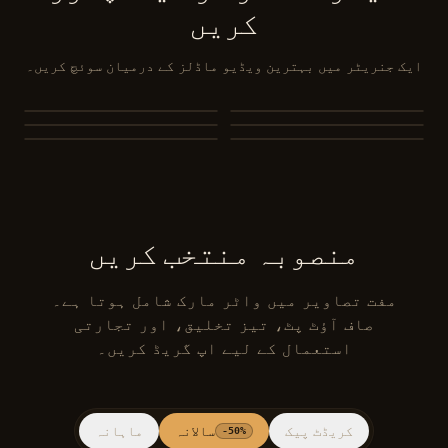
کریں
ایک جنریٹر میں بہترین ویڈیو ماڈلز کے درمیان سوئچ کریں۔
MiniMax H3
Seedance 2.0
Seedance 2.0 Mini
Seedance 1.5 Pro
Seedance 1.0 Pro Fast
Kling 3.0
منصوبہ منتخب کریں
مفت تصاویر میں واٹر مارک شامل ہوتا ہے۔
صاف آؤٹ پٹ، تیز تخلیق، اور تجارتی
استعمال کے لیے اپ گریڈ کریں۔
کریڈٹ پیک
سالانہ
ماہانہ
-50%