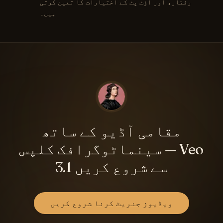
رفتار، اور آؤٹ پٹ کے اختیارات کا تعین کرتی
ہیں۔
مقامی آڈیو کے ساتھ
سینماٹوگرافک کلپس — Veo
3.1 سے شروع کریں
ویڈیوز جنریٹ کرنا شروع کریں