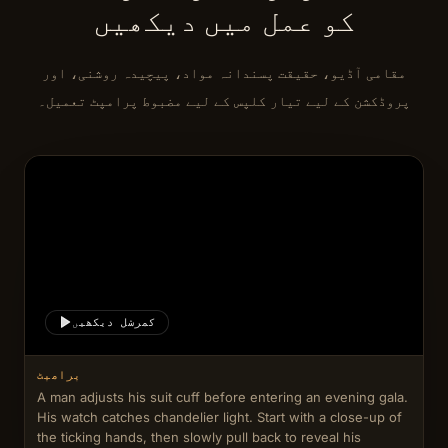
کو عمل میں دیکھیں
مقامی آڈیو، حقیقت پسندانہ مواد، پیچیدہ روشنی، اور
پروڈکشن کے لیے تیار کلپس کے لیے مضبوط پرامپٹ تعمیل۔
کمرشل دیکھیں
پرامپٹ
A man adjusts his suit cuff before entering an evening gala. 
His watch catches chandelier light. Start with a close-up of 
the ticking hands, then slowly pull back to reveal his 