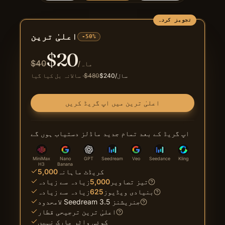
تجویز کردہ
اعلیٰ ترین
-50%
$
20
$
40
/ماہ
/سال
240
$
480
$
·
سالانہ بل کیا گیا
اعلیٰ ترین میں اپ گریڈ کریں
اپ گریڈ کے بعد تمام جدید ماڈلز دستیاب ہوں گے
MiniMax
Nano
GPT
Seedream
Veo
Seedance
Kling
H3
Banana
کریڈٹ ماہانہ
5,000
تیز تصاویر
5,000
زیادہ سے زیادہ
بنیادی ویڈیوز
625
زیادہ سے زیادہ
لامحدود Seedream 3.5 جنریشنز
اعلیٰ ترین ترجیحی قطار
کوئی واٹر مارک نہیں