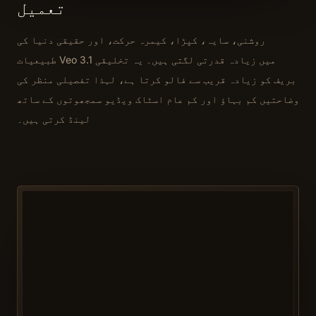
تعمیل
روشنی، سایہ، کپڑا، کیمرہ حرکت، اور حقیقی دنیا کی
طبیعیات Veo 3.1 میں زیادہ قدرتی لگتی ہیں۔ یہ تخلیقی
بریف کو زیادہ قریب سے فالو کرتا ہے، لہذا تفصیلی منظر کی
وضاحتیں کم بہاؤ اور کم عام اسٹاک ویڈیو سمجھوتوں کے ساتھ
لینڈ کرتی ہیں۔