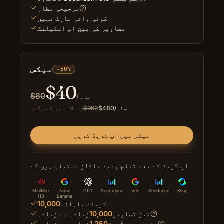
ترجیحی قطار
کوئی واٹر مارک نہیں
تصاویر کی بیچ اپ اسکیلنگ
میکس
-50%
$
40
$
80
/ماہ
/سال
480
$
960
$
·
سالانہ بل کیا گیا
میکس میں اپ گریڈ کریں
اپ گریڈ کے بعد تمام جدید ماڈلز دستیاب ہوں گے
MiniMax
Nano
GPT
Seedream
Veo
Seedance
Kling
H3
Banana
کریڈٹ ماہانہ
10,000
تیز تصاویر
10,000
زیادہ سے زیادہ
بنیادی ویڈیوز
1,250
زیادہ سے زیادہ