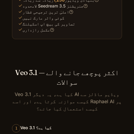
لامحدود Seedream 3.5 جنریشنز
اعلیٰ ترین ترجیحی قطار
کوئی واٹر مارک نہیں
تصاویر کی بیچ اپ اسکیلنگ
مکمل رازداری
Veo 3.1 — اکثر پوچھے جانے والے
سوالات
Veo 3.1 کیا ہے، یہ دیگر AI ویڈیو ماڈلز سے
کیسے موازنہ کرتا ہے، اور اسے Raphael AI پر
کیسے استعمال کیا جائے؟
Veo 3.1 کیا ہے؟
1