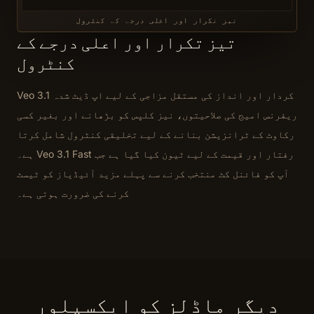
تیز تکرار اور اعلی درجے کے کنٹرول
تیز تکرار اور اعلی درجے کے
کنٹرول
Veo 3.1 کردار اور انداز کی مستقل مزاجی کے لیے اپ ڈیٹ شدہ
ریفرنس امیج کی صلاحیتوں، نیز کلپس کو بڑھانے اور بغیر کسی
رکاوٹ کے ٹرانزیشن بنانے کے لیے تخلیقی کنٹرول شامل کرتا
ہے۔ Veo 3.1 Fast رفتار اور قیمت کے لیے ٹیون کیا گیا ہے جب
آپ کو فائنل کٹ منتخب کرنے سے پہلے مزید آئیڈیاز کو ٹیسٹ
کرنے کی ضرورت ہوتی ہے۔
دیگر ماڈلز کو ایکسپلور