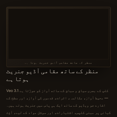
منظر کے ساتھ مقامی آڈیو جنریٹ ہوتا ہے
منظر کے ساتھ مقامی آڈیو جنریٹ
ہوتا ہے
Veo 3.1 کلپ کے بصری سیاق و سباق کے ساتھ آواز کو جوڑتا ہے
— محیط آواز، مکالمہ، اثرات، قدموں کی آواز، اور سطح کے
اشارے جو ویڈیو کے ساتھ ایک ہی پاس میں جنریٹ ہوتے ہیں۔
کہانی پر مبنی کلپس، اشتہارات، اور سوشل مواد کے لیے، آؤٹ