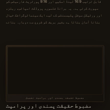
قابل ترتیب 16:9 لینڈ اسکیپ اور 9:16 پورٹریٹ فارمیٹس کو
سپورٹ کرتی ہے۔ یہ برانڈ فلموں، پروڈکٹ اسپاٹس، ریلز،
اور ورٹیکل سوشل پلیسمنٹس کے لیے ایک سینماٹوگرافک خیال
بنانا آسان بناتا ہے بغیر بریف کو شروع سے دوبارہ بنائے
مضبوط حقیقت پسندی اور پرامپٹ تعمیل
مضبوط حقیقت پسندی اور پرامپٹ