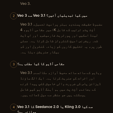
Veo 3.
Veo 3 سے Veo 3.1 میں کیا تبدیلیاں آئیں؟
2
Veo 3.1 مضبوط حقیقت پسندی، بہتر پرامپٹ تعمیل،
امیر مقامی آڈیو، 4K آؤٹ پٹ، ترتیب کے قابل
لینڈ اسکیپ اور پورٹریٹ فارمیٹس، اور اپ ڈیٹ
شدہ ریفرنس امیج کنٹرولز شامل کرتا ہے۔ عملی
طور پر، یہ تخلیق کاروں کو زیادہ کنٹرول اور کم
بیکار جنریشن دیتا ہے۔
مقامی آڈیو کا کیا مطلب ہے؟
3
Veo 3.1 ویڈیو کے ساتھ ساتھ محیط آواز، مکالمے،
اور اثرات کو جنریٹ کرتا ہے۔ ایک الگ ساؤنڈ
ڈیزائن پاس کی ضرورت والی خاموش کلپ پیدا کرنے
کے بجائے، آؤٹ پٹ میں ہم آہنگ آڈیو کیو شامل
ہوسکتے ہیں جو منظر سے میل کھاتے ہیں۔
Veo 3.1 کا Seedance 2.0 یا Kling 3.0 سے کیا
4
موازنہ ہے؟