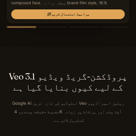
composed face. پیشہ ورانہ brand-film style, 16:9.
پرامپٹ استعمال کریں
Veo 3.1 پروڈکشن-گریڈ ویڈیو
کے لیے کیوں بنایا گیا ہے
Google AI اسٹوڈیو کی تازہ ترین Veo ریلیز امیر آڈیو،
مضبوط حقیقت پسندی، 4K آؤٹ پٹ، اور ہر شاٹ پر زیادہ
کنٹرول لاتی ہے۔