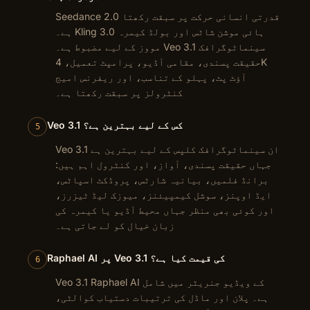
Seedance 2.0 قدرتی انسانی حرکت پر سبقت رکھتا
ہے۔ Kling 3.0 ہائی موشن شاٹس اور بولڈ کیمرہ
مووز کے لیے مضبوط ہے۔ Veo 3.1 سینماٹوگرافک
حقیقت پسندی، مقامی آڈیو، پرامپٹ تعمیل، 4K
آؤٹ پٹ، پہلو کے تناسب، اور ریفرنس امیج
کنٹرولز پر سبقت رکھتا ہے۔
Veo 3.1 کس کے لیے بہترین ہے؟
5
Veo 3.1 ان سینماٹوگرافک کلپس کے لیے بہترین ہے
جہاں حقیقت پسندی، آواز، اور کنٹرول اہم ہیں:
برانڈ فلمیں، بیانیہ شارٹس، پروڈکٹ اسپاٹس،
ایڈ اوپنز، سوشل کیمپیئنز، میوزک لیڈ ٹیزرز،
اور کوئی بھی منظر جہاں محیط آڈیو یا کیمرہ کی
زبان خیال کو لے جاتی ہے۔
Raphael AI پر Veo 3.1 کی قیمت کیا ہے؟
6
Veo 3.1 Raphael AI کے ویڈیو جنریٹر میں شامل
ہے۔ پلان اور ماڈل کی ترتیبات دستیاب کوالٹی،