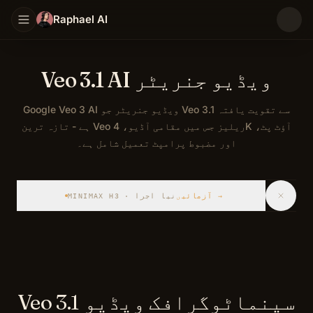
Raphael AI
Veo 3.1 AI ویڈیو جنریٹر
Google Veo 3 AI ویڈیو جنریٹر جو Veo 3.1 سے تقویت یافتہ
ہے - تازہ ترین Veo ریلیز جس میں مقامی آڈیو، 4K آؤٹ پٹ،
اور مضبوط پرامپٹ تعمیل شامل ہے۔
→
آزمائیں
MINIMAX H3 · نیا اجرا
Veo 3.1 سینماٹوگرافک ویڈیو