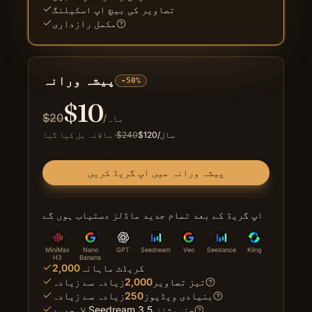
تصاویر کی بیچ اپ اسکیلنگ
مکمل رازداری
پیشہ ورانہ
-50%
$
10
$
20
/ماہ
/سال
120
$
240
$
·
سالانہ بل کیا گیا
پیشہ ورانہ میں اپ گریڈ کریں
اپ گریڈ کے بعد تمام جدید ماڈلز دستیاب ہوں گے
MiniMax
Nano
GPT
Seedream
Veo
Seedance
Kling
H3
Banana
کریڈٹ ماہانہ
2,000
تیز تصاویر
2,000
زیادہ سے زیادہ
بنیادی ویڈیوز
250
زیادہ سے زیادہ
لامحدود Seedream 3.5 جنریشنز