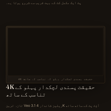
پٹ ایک مکمل کٹ کے بہت قریب سے شروع ہوتا ہے۔
4K حقیقت پسندی لچکدار پہلو کے تناسب کے ساتھ
4K حقیقت پسندی لچکدار پہلو کے
تناسب کے ساتھ
تازہ ترین Veo 3.1 ریلیز شاندار 4K آؤٹ پٹ کے ساتھ ساتھ