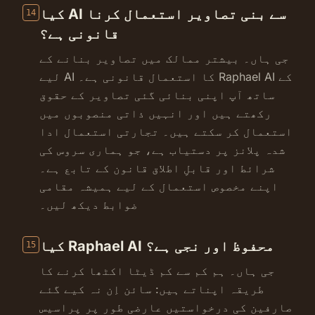
کیا AI سے بنی تصاویر استعمال کرنا
14
قانونی ہے؟
جی ہاں۔ بیشتر ممالک میں تصاویر بنانے کے
لیے AI کا استعمال قانونی ہے۔ Raphael AI کے
ساتھ آپ اپنی بنائی گئی تصاویر کے حقوق
رکھتے ہیں اور انہیں ذاتی منصوبوں میں
استعمال کر سکتے ہیں۔ تجارتی استعمال ادا
شدہ پلانز پر دستیاب ہے، جو ہماری سروس کی
شرائط اور قابلِ اطلاق قانون کے تابع ہے۔
اپنے مخصوص استعمال کے لیے ہمیشہ مقامی
ضوابط دیکھ لیں۔
کیا Raphael AI محفوظ اور نجی ہے؟
15
جی ہاں۔ ہم کم سے کم ڈیٹا اکٹھا کرنے کا
طریقہ اپناتے ہیں: سائن اِن نہ کیے گئے
صارفین کی درخواستیں عارضی طور پر پراسیس