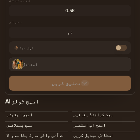
ریزولوشن
0.5K
معیار
کم
تیز موڈ
اسٹائل
تخلیق کریں
0
AI امیج ٹولز
بیک گراؤنڈ ہٹائیں
امیج ایڈیٹر
امیج اپ اسکیلر
امیج پھیلائیں
اسٹائل تبدیل کریں
اے آئی واٹر مارک ہٹانے والا