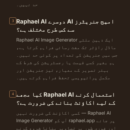
حد نہیں۔
Raphael AI دوسرے AI امیج جنریٹرز
3
سے کس طرح مختلف ہے؟
Raphael AI Image Generator ایک ذہین ملٹی
ماڈل راؤٹر تک مفت رسائی فراہم کرتا ہے،
جس میں جنریشن کی تعداد پر کوئی حد نہیں۔
ہم بغیر کسی قیمت یا رجسٹریشن کی شرط کے
بہتر تصویر کے معیار، تیز جنریشن اور
مکمل پرائیویسی تحفظ فراہم کرتے ہیں۔
کیا مجھے Raphael AI استعمال کرنے
4
کے لیے اکاؤنٹ بنانے کی ضرورت ہے؟
کسی اکاؤنٹ کی ضرورت نہیں — Raphael AI
Image Generator آپ کو raphael.app پر جانے
اور فوری طور پر تصاویر بنانا شروع کرنے