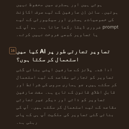
ہوتی ہیں اور ہسٹری میں محفوظ نہیں
ہوتیں۔ سائن اِن صارفین کے لیے صرف اکاؤنٹ
کی خصوصیات، ہسٹری اور سیکیورٹی کے لیے
ضروری ڈیٹا رکھا جاتا ہے۔ ہم آپ کے prompt
یا تصاویر کبھی فروخت نہیں کرتے۔
کیا میں AI تصاویر تجارتی طور پر
16
استعمال کر سکتا ہوں؟
ادا شدہ پلانز کے صارفین اپنی بنائی گئی
تصاویر کو تجارتی مقاصد کے لیے استعمال
کر سکتے ہیں، جو ہماری سروس کی شرائط اور
قابلِ اطلاق قانون کے تابع ہے۔ مفت صارفین
تصاویر کو ذاتی اور دیگر غیر تجارتی
مقاصد کے لیے استعمال کر سکتے ہیں۔ آپ کی
بنائی گئی تصاویر کی ملکیت آپ ہی کے پاس
رہتی ہے۔