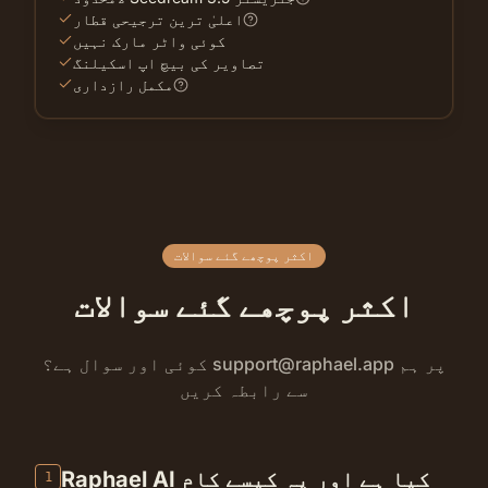
اعلیٰ ترین ترجیحی قطار
کوئی واٹر مارک نہیں
تصاویر کی بیچ اپ اسکیلنگ
مکمل رازداری
اکثر پوچھے گئے سوالات
اکثر پوچھے گئے سوالات
پر ہم
support@raphael.app
کوئی اور سوال ہے؟
سے رابطہ کریں
Raphael AI کیا ہے اور یہ کیسے کام
1