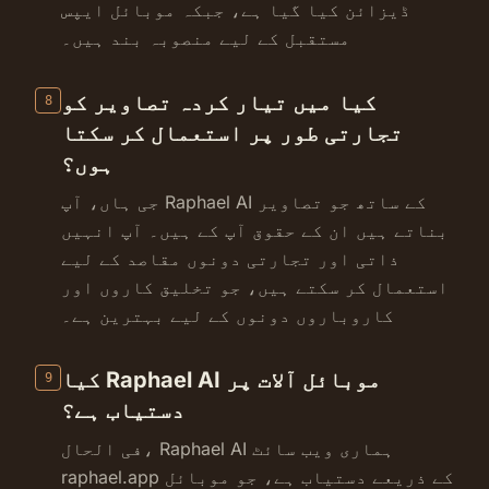
ڈیزائن کیا گیا ہے، جبکہ موبائل ایپس
مستقبل کے لیے منصوبہ بند ہیں۔
کیا میں تیار کردہ تصاویر کو
8
تجارتی طور پر استعمال کر سکتا
ہوں؟
جی ہاں، آپ Raphael AI کے ساتھ جو تصاویر
بناتے ہیں ان کے حقوق آپ کے ہیں۔ آپ انہیں
ذاتی اور تجارتی دونوں مقاصد کے لیے
استعمال کر سکتے ہیں، جو تخلیق کاروں اور
کاروباروں دونوں کے لیے بہترین ہے۔
کیا Raphael AI موبائل آلات پر
9
دستیاب ہے؟
فی الحال، Raphael AI ہماری ویب سائٹ
raphael.app کے ذریعے دستیاب ہے، جو موبائل