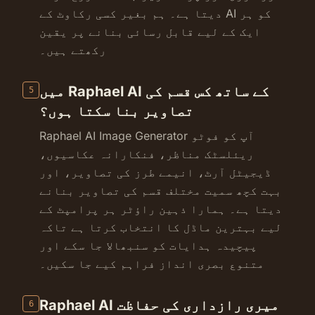
دیتا ہے۔ ہم بغیر کسی رکاوٹ کے AI کو ہر
ایک کے لیے قابل رسائی بنانے پر یقین
رکھتے ہیں۔
میں Raphael AI کے ساتھ کس قسم کی
5
تصاویر بنا سکتا ہوں؟
Raphael AI Image Generator آپ کو فوٹو
ریئلسٹک مناظر، فنکارانہ عکاسیوں،
ڈیجیٹل آرٹ، انیمے طرز کی تصاویر، اور
بہت کچھ سمیت مختلف قسم کی تصاویر بنانے
دیتا ہے۔ ہمارا ذہین راؤٹر ہر پرامپٹ کے
لیے بہترین ماڈل کا انتخاب کرتا ہے تاکہ
پیچیدہ ہدایات کو سنبھالا جا سکے اور
متنوع بصری انداز فراہم کیے جا سکیں۔
Raphael AI میری رازداری کی حفاظت
6