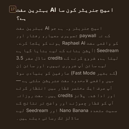
بہترین مفت AI امیج جنریٹر کون سا
17
ہے؟
بہترین مفت AI امیج جنریٹر وہ ہے جو
تصویری معیار، رفتار اور paywall کے نہ
ہونے کو یکجا کرے۔ Raphael AI کو واقعی مفت
آپشن بنانے کے لیے بنایا گیا ہے: Seedream
3.5 ماڈل صفر credits لیتا ہے، شروع کرنے کے
لیے سائن اَپ ضروری نہیں، اور سائن اِن
صارفین کو بنیادی موڈ (Fast Mode کے بغیر)
میں واقعی لامحدود مفت جنریشن ملتی ہے —
آپ صرف ایک مختصر قطار میں انتظار کرتے
ہیں۔ مفت روزانہ credits اور ادا شدہ پلانز
آپ کو قطار چھوڑنے اور واضح تر نتائج کے
لیے Seedream اور Nano Banana سمیت متعدد
ماڈلز تک رسائی دیتے ہیں۔