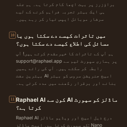
براؤزرز پر بہت اچھا کام کرتا ہے۔ ہم جلد
ہی ایک بہتر تجربہ فراہم کرنے کے لیے
سرشار موبائل ایپس تیار کر رہے ہیں۔
میں تاثرات کیسے دے سکتا ہوں یا
10
مسائل کی اطلاع کیسے دے سکتا ہوں؟
ہم آپ کے تاثرات کا خیرمقدم کرتے ہیں! آپ
پر ہماری سپورٹ ٹیم سے
support@raphael.app
رابطہ کر سکتے ہیں۔ آپ کی رائے ہمیں
بہترین مفت AI امیج جنریشن سروس کو بہتر
بنانے اور برقرار رکھنے میں مدد کرتی ہے۔
Raphael AI کون سے AI ماڈلز کو سپورٹ
11
کرتا ہے؟
Raphael AI درج ذیل امیج اور ویڈیو ماڈلز
کو سپورٹ کرتا ہے۔ امیج ماڈلز: Nano