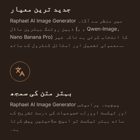
جدید ترین معیار
Raphael AI Image Generator میں منظر سے آگاہ
ذہین روٹنگ بہترین ماڈل (، ، Qwen-Image،
Nano Banana Pro) کا انتخاب کرتی ہے تاکہ غیر
معمولی تفصیل اور اسٹائل کنٹرول کے ساتھ
فوٹو ریئلسٹک تصاویر فراہم کی جا سکیں۔
بہتر متن کی سمجھ
Raphael AI Image Generator پیچیدہ پرامپٹس
اور ٹیکسٹ اوورلے خصوصیات کی درست تشریح کے
ساتھ بہتر ٹیکسٹ ٹو امیج صلاحیتیں پیش کرتا
ہے۔