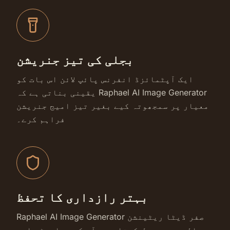
بجلی کی تیز جنریشن
ایک آپٹمائزڈ انفرنس پائپ لائن اس بات کو
یقینی بناتی ہے کہ Raphael AI Image Generator
معیار پر سمجھوتہ کیے بغیر تیز امیج جنریشن
فراہم کرے۔
بہتر رازداری کا تحفظ
Raphael AI Image Generator صفر ڈیٹا ریٹینشن