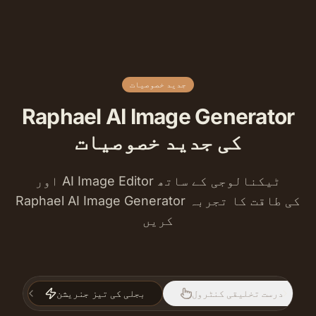
جدید خصوصیات
Raphael AI Image Generator
کی جدید خصوصیات
اور AI Image Editor ٹیکنالوجی کے ساتھ
Raphael AI Image Generator کی طاقت کا تجربہ
کریں
درست تخلیقی کنٹرول
بجلی کی تیز جنریشن