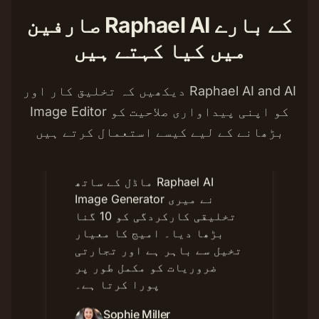
صارفین Raphael AI کے بارے
میں کیا کہتے ہیں
دیکھیں کہ تخلیق کار اور Raphael AI and AI
Image Editor کو اپنی پیداواری صلاحیت کو
ماڈل کے ساتھ Raphael AI
بڑھانے کے لیے کیسے استعمال کرتے ہیں
Image Generator نے میری
تخلیقی کارکردگی کو 10 گنا
بڑھا دیا۔ امیج کا معیار
تخیل سے باہر ہے اور تجارتی
ضروریات کو مکمل طور پر
پورا کرتا ہے۔
Sophie Miller
فری لانس ڈیزائنر