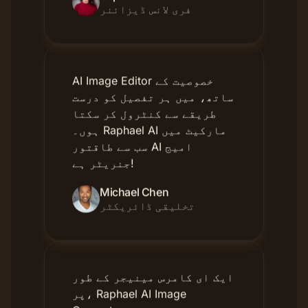
AI Image Editor خصوصیت کے
ساتھ، میں ہر تفصیل کو درست
طریقے سے کنٹرول کر سکتا
ہوں۔ Raphael AI مارکیٹ میں
سب سے طاقتور AI امیج
جنریٹر ہے!
Michael Chen
تخلیقی ڈائریکٹر
ایک ای کامرس مینیجر کے طور
پر، Raphael AI Image
Generator مجھے پروڈکٹ
شوکیس تصاویر تیزی سے تیار
کرنے میں مدد کرتا ہے۔ کا
اثر دوسرے AI ٹولز سے کہیں