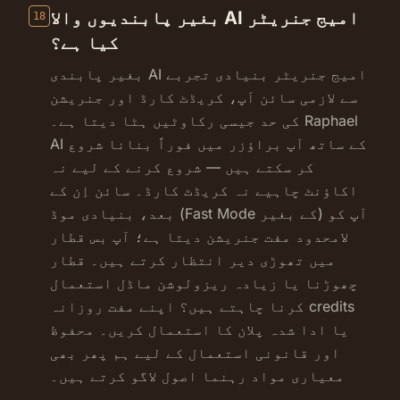
بغیر پابندیوں والا AI امیج جنریٹر
18
کیا ہے؟
بغیر پابندی AI امیج جنریٹر بنیادی تجربے
سے لازمی سائن اَپ، کریڈٹ کارڈ اور جنریشن
کی حد جیسی رکاوٹیں ہٹا دیتا ہے۔ Raphael
AI کے ساتھ آپ براؤزر میں فوراً بنانا شروع
کر سکتے ہیں — شروع کرنے کے لیے نہ
اکاؤنٹ چاہیے نہ کریڈٹ کارڈ۔ سائن اِن کے
بعد، بنیادی موڈ (Fast Mode کے بغیر) آپ کو
لامحدود مفت جنریشن دیتا ہے؛ آپ بس قطار
میں تھوڑی دیر انتظار کرتے ہیں۔ قطار
چھوڑنا یا زیادہ ریزولوشن ماڈل استعمال
کرنا چاہتے ہیں؟ اپنے مفت روزانہ credits
یا ادا شدہ پلان کا استعمال کریں۔ محفوظ
اور قانونی استعمال کے لیے ہم پھر بھی
معیاری مواد رہنما اصول لاگو کرتے ہیں۔