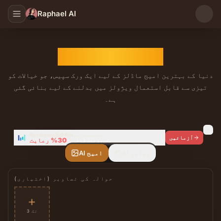
Raphael AI
AI امیج جنریٹر
دنیا کے بہترین امیج ماڈلز کے لیے ایک ورک سپیس، جو خیالات کو
تیزی سے قابل استعمال ویژولز میں بدلنے کے لیے بنائی گئی
ہے۔
بل استعمال ویژولز میں بدلنے کے لیے بنائی گئی ہے۔
Seedream 5.0 Pro اب دستیاب ہے
آزمائیں
30%
رعایت
محدود مدت کے لیے
·
AI ویڈیو
AI امیج
حوالہ کی تصاویر (اختیاری)
+
3 تک