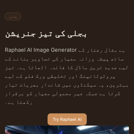
پاور
بجلی کی تیز جنریشن
Raphael AI Image Generator بے مثال رفتار کے
ساتھ پیشہ ورانہ معیار کی تصاویر بنانے کے
لیے جدید ترین ماڈل کا فائدہ اٹھاتا ہے۔ تیز
پروٹوٹائپنگ اور تخلیقی ورک فلو کے لیے
بہترین، یہ سیکنڈوں میں شاندار بصریات تیار
کرتا ہے جبکہ غیر معمولی معیار کو برقرار
رکھتا ہے۔
Try Raphael AI