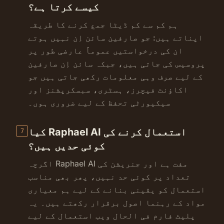
کیسے کرتا ہے؟
ہم کم سے کم ڈیٹا جمع کرنے کا طریقہ
اپناتے ہیں: جو صارفین سائن اِن نہیں ہوتے
ان کی درخواستیں عموماً عارضی طور پر
پروسیس کی جاتی ہیں، جبکہ سائن اِن صارفین
کے لیے صرف وہی معلومات رکھی جاتی ہیں جو
اکاؤنٹ فیچرز، ہسٹری، سبسکرپشنز اور
سیکیورٹی تحفظ کے لیے ضروری ہوں۔
کیا Raphael AI استعمال کرنے کی
7
کوئی حدیں ہیں؟
اگرچہ Raphael AI مفت ہے اور جنریشن کی
تعداد پر کوئی حد نہیں، پھر بھی مناسب
استعمال کو یقینی بنانے کے لیے ہم معیاری
مواد کے رہنما اصول برقرار رکھتے ہیں۔ یہ
پلیٹ فارم فی الحال ویب استعمال کے لیے