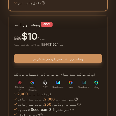
اثر دوسرے AI ٹولز سے کہیں
مکمل رازداری
زیادہ بہتر ہے!
Sarah Wang
ای کامرس مینیجر
پیشہ ورانہ
-50%
$
10
$
20
/ماہ
/سال
120
$
240
$
·
سالانہ بل کیا گیا
پیشہ ورانہ میں اپ گریڈ کریں
اپ گریڈ کے بعد تمام جدید ماڈلز دستیاب ہوں گے
MiniMax
Nano
GPT
Seedream
Veo
Seedance
Kling
H3
Banana
کریڈٹ ماہانہ
2,000
تیز تصاویر
2,000
زیادہ سے زیادہ
بنیادی ویڈیوز
250
زیادہ سے زیادہ
لامحدود Seedream 3.5 جنریشنز
ترجیحی قطار