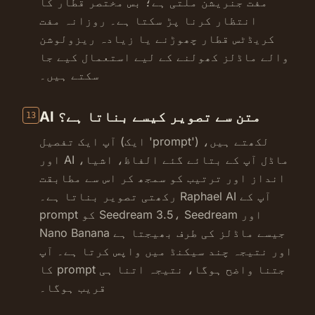
مفت جنریشن ملتی ہے؛ بس مختصر قطار کا
انتظار کرنا پڑ سکتا ہے۔ روزانہ مفت
کریڈٹس قطار چھوڑنے یا زیادہ ریزولوشن
والے ماڈلز کھولنے کے لیے استعمال کیے جا
سکتے ہیں۔
AI متن سے تصویر کیسے بناتا ہے؟
13
آپ ایک تفصیل (ایک 'prompt') لکھتے ہیں،
اور AI ماڈل آپ کے بتائے گئے الفاظ، اشیا،
انداز اور ترتیب کو سمجھ کر اس سے مطابقت
رکھتی تصویر بناتا ہے۔ Raphael AI آپ کے
prompt کو Seedream 3.5، Seedream اور
Nano Banana جیسے ماڈلز کی طرف بھیجتا ہے
اور نتیجہ چند سیکنڈ میں واپس کرتا ہے۔ آپ
کا prompt جتنا واضح ہوگا، نتیجہ اتنا ہی
قریب ہوگا۔