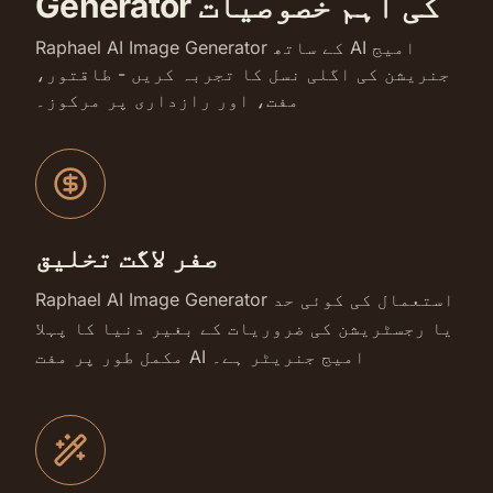
Generator کی اہم خصوصیات
Raphael AI Image Generator کے ساتھ AI امیج
جنریشن کی اگلی نسل کا تجربہ کریں - طاقتور،
مفت، اور رازداری پر مرکوز۔
صفر لاگت تخلیق
Raphael AI Image Generator استعمال کی کوئی حد
یا رجسٹریشن کی ضروریات کے بغیر دنیا کا پہلا
مکمل طور پر مفت AI امیج جنریٹر ہے۔