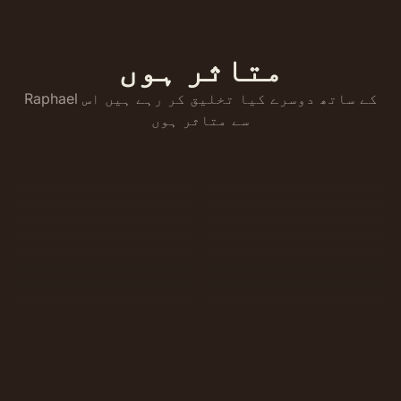
متاثر ہوں
Raphael کے ساتھ دوسرے کیا تخلیق کر رہے ہیں اس
سے متاثر ہوں