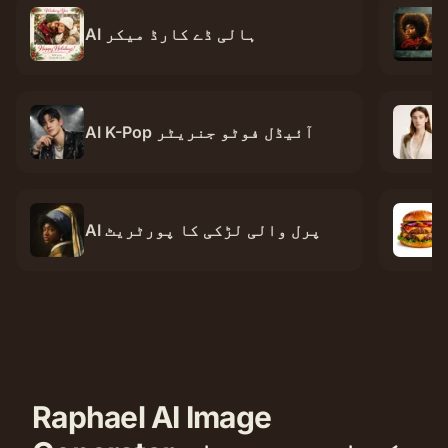
AI ہالی ڈے کارڈ میکر
AI K-Pop آئیڈل فوٹو جنریٹر
AI پرل والی لڑکی کا پورٹریٹ
Raphael AI Image