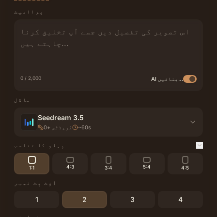
پراامپٹ
0 / 2,000
AI بہتر بنائیں
ماڈل
Seedream 3.5
~60s
کریڈٹس
+
0
پہلو کا تناسب
4:3
5:4
1:1
3:4
4:5
آؤٹ پٹ نمبر
1
2
3
4