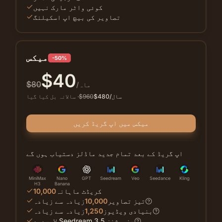
کوئی واٹر مارک نہیں
تصاویر کی بیچ اپ اسکیلنگ
میکس
-50%
$
40
$
80
/ماہ
/سال
480
$
960
$
·
سالانہ بل کیا گیا
میکس میں اپ گریڈ کریں
اپ گریڈ کے بعد تمام جدید ماڈلز دستیاب ہوں گے
MiniMax
Nano
GPT
Seedream
Veo
Seedance
Kling
H3
Banana
کریڈٹ ماہانہ
10,000
تیز تصاویر
10,000
زیادہ سے زیادہ
بنیادی ویڈیوز
1,250
زیادہ سے زیادہ
لامحدود Seedream 3.5 جنریشنز