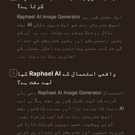
کرتا ہے؟
Raphael AI Image Generator ایک مکمل طور پر
مفت AI امیج جنریٹر ہے، جو ایک ذہین ملٹی
ماڈل روٹنگ سسٹم سے چلتا ہے۔ یہ آپ کو
بغیر رجسٹریشن اور بغیر جنریشن کی تعداد
کی حد کے، متنی وضاحتوں سے اعلیٰ معیار کی
تصاویر بنانے دیتا ہے۔
کیا Raphael AI واقعی استعمال کے
2
لیے مفت ہے؟
جی ہاں، Raphael AI Image Generator استعمال
کرنے کے لیے مکمل طور پر مفت ہے! ہم اسے
دنیا کا سب سے بڑا اور سب سے طاقتور مفت AI
امیج جنریٹر بنانے کے لیے پُرعزم ہیں۔
کوئی پوشیدہ فیس نہیں، کریڈٹ کارڈ کی
ضرورت نہیں، اور جنریشن کی تعداد پر کوئی