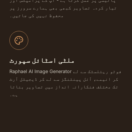
پالیسی پر عمل کرتا ہے - آپ کے پرامپٹس اور
تیار کردہ تصاویر کبھی بھی ہمارے سرورز پر
محفوظ نہیں کی جاتیں۔
ملٹی اسٹائل سپورٹ
Raphael AI Image Generator فوٹو ریئلسٹک سے لے
کر انیمے، آئل پینٹنگز سے لے کر ڈیجیٹل آرٹ
تک مختلف فنکارانہ انداز میں تصاویر بناتا
ہے۔