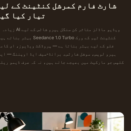
شارٹ فارم کمرشل کنٹینٹ کے لی
تیار کیا گی
زیادہ تر AI ویڈیو ماڈلز متاثر کن سنگل ہیرو
بہتر بناتے ہیں۔ Seedance 1.0 Turbo کنٹینٹ ٹیم 
فلو کے لیے بہتر بناتا ہے — پروڈکٹ ویڈیوز، ای کامر
ہیرو لوپس، سوشل شارٹس، برانڈ-سیف ایڈ اوپننگ — ایس
کلپس جو مارکیٹ میں بھیجے جاتے ہیں، نہ کہ صرف ڈیمو ریل