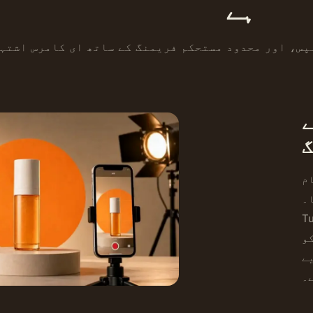
ہے
پس، اور محدود مستحکم فریمنگ کے ساتھ ای کامرس اشتہ
ے
گ
 کا رجحان ہوتا ہے — کرداروں کا
Se
 کیمرہ لاک رہتا ہے،
و
یے
ے۔