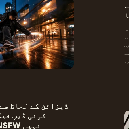
ے
ا
 شاٹس کے لیے
کے ورک
س
ے
ز۔
ڈیزائن کے لحاظ سے
کوئی ڈیپ فیک
شخصیت، کوئی NSFW نہیں