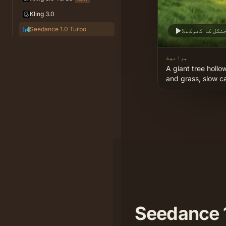
Kling 3.0
Seedance 1.0 Turbo
نگل کا کھوکھلا
پرامپٹ
A giant tree hollow
and grass, slow c
رٹ ویڈیو کے لیے کیوں بنایا گیا