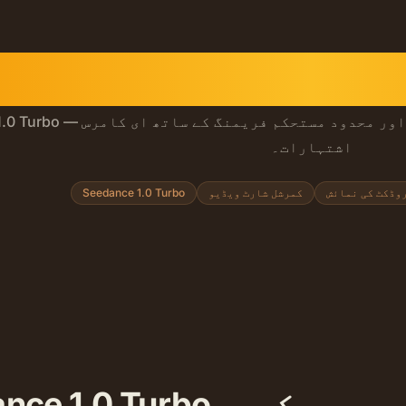
Seedance 1.0 Turbo — پروڈکٹ شاٹس، برانڈ کلرز، سوشل 
اشتہارات۔
وڈکٹ کی نمائش
کمرشل شارٹ ویڈیو
Seedance 1.0 Turbo
 کو عمل میں دیکھیں