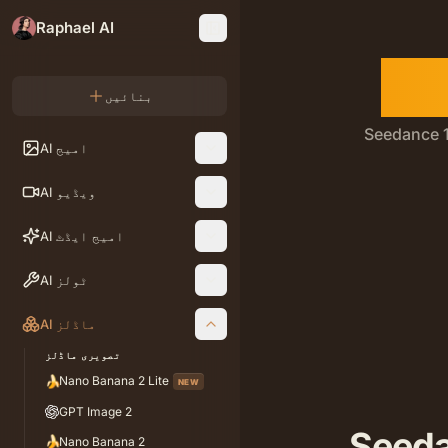
Raphael AI
بنائیں
کلپس، اور محدود مستحکم فریمنگ کے ساتھ ای کامرس
AI امیج
AI ویڈیو
AI امیج ایڈٹ
AI ٹولز
AI ماڈلز
تصویری ماڈلز
🍌
Nano Banana 2 Lite
NEW
GPT Image 2
🍌
Nano Banana 2