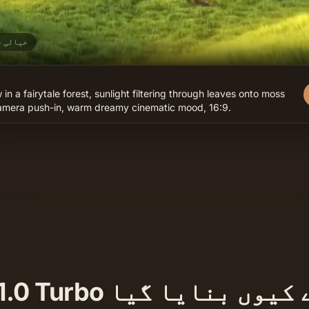
خیالی ج
 in a fairytale forest, sunlight filtering through leaves onto moss 
amera push-in, warm dreamy cinematic mood, 16:9.
Seedance 1.0 Turbo کمرشل شا