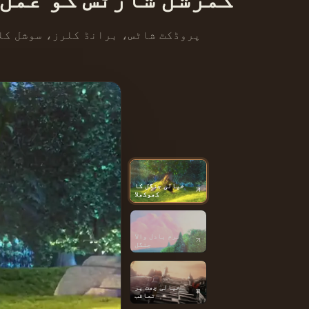
پروڈکٹ شاٹس، برانڈ کلرز، سوشل کل
خیالی جنگل کا
کھوکھلا
نرم بادل والا
جنگل
خیالی چھت پر
تعاقب