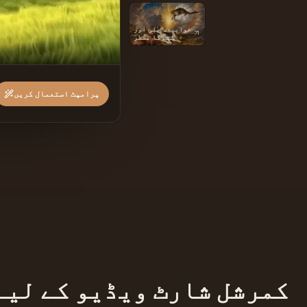
خوابیدہ بلی اور
کتے کا منظر
پرامپٹ استعمال کریں