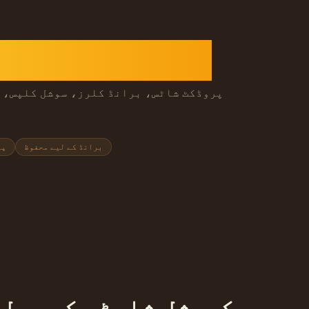
Seedance 1.0 Turbo AI ویڈیو جنریٹر
برانڈ کے لیے محفوظ
پر
Seedance 1.0 Turbo کمرشل شارٹس