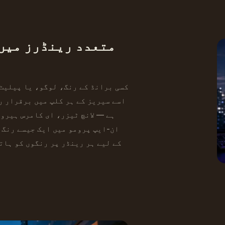
متعدد رینڈرز میں 
کسی برانڈ کے رنگ، لوگو، یا پیلیٹ
ہے — لانچ ٹیزر، ای کامرس ہیرو
ان-ایپ پرومو میں ایک جیسے رنگ۔
کے لیے ہر رینڈر پر رنگوں کو ہات