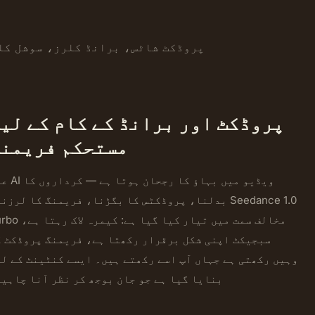
پروڈکٹ شاٹس، برانڈ کلرز، سوشل کل
پروڈکٹ اور برانڈ کے کام کے لی
مستحکم فریمن
عام AI ویڈیو میں بہاؤ
بدلنا، پروڈکٹس کا بگڑنا، فریمنگ کا لرزنا۔ edance 1.0
Turbo مخالف سمت میں تیار کیا گیا ہے:
سبجیکٹ اپنی شکل برقرار رکھتا ہے، فریمنگ پروڈکٹ ک
وہیں رکھتی ہے جہاں آپ اسے رکھتے ہیں۔ ایسے کنٹینٹ کے ل
بنایا گیا ہے جو جان بوجھ کر نظر آنا چاہی