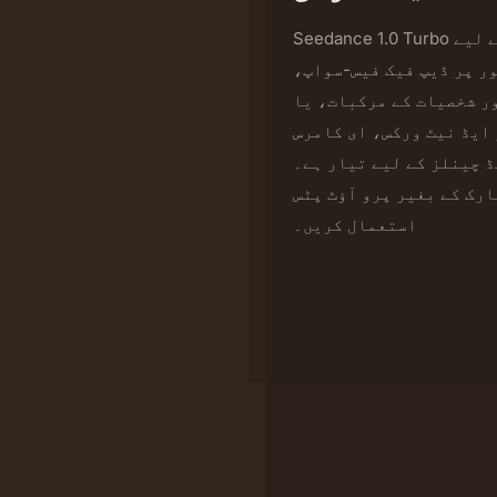
Seedance 1.0 Turbo کمرشل اور برانڈ-سیف استعمال کے لیے
ر پر ڈیپ فیک فیس-سواپ،
صیات کے مرکبات، یا NSFW مواد تیار نہیں کرتا
 ایڈ نیٹ ورکس، ای کامرس
 چینلز کے لیے تیار ہے۔
ارک کے بغیر پرو آؤٹ پٹس
استعمال کریں۔