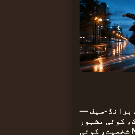
 برانڈ-سیف —
، کوئی مشہور