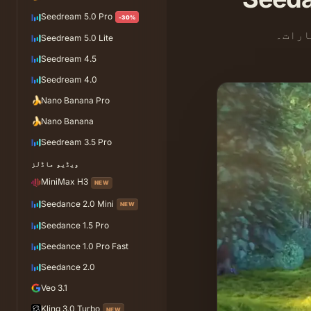
Seedream 5.0 Pro
-30%
ارات۔
Seedream 5.0 Lite
Seedream 4.5
Seedream 4.0
🍌
Nano Banana Pro
🍌
Nano Banana
Seedream 3.5 Pro
ویڈیو ماڈلز
MiniMax H3
NEW
Seedance 2.0 Mini
NEW
Seedance 1.5 Pro
Seedance 1.0 Pro Fast
Seedance 2.0
Veo 3.1
Kling 3.0 Turbo
NEW