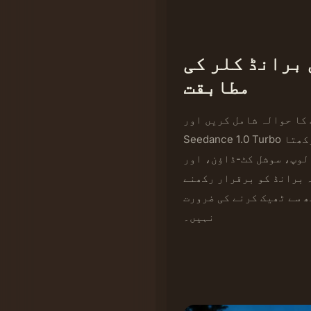
برانڈ کلر کی
مطابقت
 کا حوالہ شامل کریں اور
Seedance 1.0 Turbo اسے سیریز کے ہر کلپ میں برقرار رکھتا
 لوپ، سوشل کٹ-ڈاؤن، اور
 برانڈ کو برقرار رکھنے
ھ سے ٹھیک کرنے کی ضرورت
نہیں۔