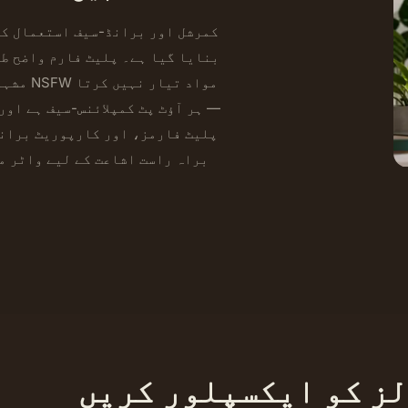
بنایا گیا ہے۔ پلیٹ فارم واضح طو
مشہور شخ
— ہر آؤٹ پٹ کمپلائنس-سیف ہے اور
پلیٹ فارمز، اور کارپوریٹ برانڈ
براہ راست اشاعت کے لیے واٹر م
ز کو ایکسپلور کریں