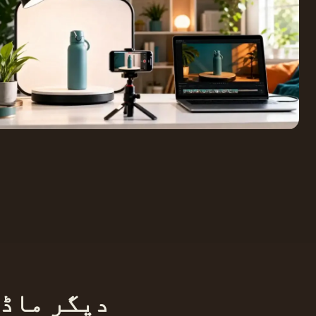
دیگر ماڈل