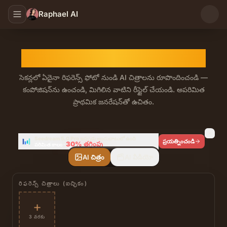
Raphael AI
AI ఇమేజ్ నుండి ఇమేజ్ జనరేటర్
సెకన్లలో ఏదైనా రిఫరెన్స్ ఫోటో నుండి AI చిత్రాలను రూపొందించండి —
కంపోజిషన్‌ను ఉంచండి, మిగిలిన వాటిని రీస్టైల్ చేయండి. అపరిమిత
ప్రాథమిక జనరేషన్‌తో ఉచితం.
ఉచిత, అపరిమిత AI ఇమేజ్ నుండి ఇమేజ్ జనరేటర్. ఒకే ప్యానెల్
Seedream 5.0 Pro ఇప్పుడు అందుబాటులో ఉంది
ప్రయత్నించండి
30%
తగ్గింపు
పరిమిత కాలం
·
AI చిత్రం
AI వీడియో
రిఫరెన్స్ చిత్రాలు (ఐచ్ఛికం)
+
3 వరకు