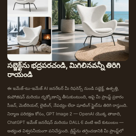
సబ్జెక్ట్‌ను భద్రపరచండి, మిగిలినవన్నీ తిరిగి
రాయండి
ఈ ఇమేజ్-టు-ఇమేజ్ AI జనరేటర్ మీ రిఫరెన్స్ నుండి సబ్జెక్ట్, ఉత్పత్తి,
కంపోజిషన్ మరియు దృక్కోణాన్ని తీసుకుంటుంది, ఆపై మీ ప్రాంప్ట్ ప్రకారం
సీజన్, మెటీరియల్, లైటింగ్, నేపథ్యం లేదా షూటింగ్ స్టైల్‌ను తిరిగి రాస్తుంది.
నిర్మాణ పరిరక్షణ కోసం, GPT Image 2 — OpenAI యొక్క తాజాది,
ChatGPT ఇమేజ్ జనరేషన్ మరియు DALL·E వంటి అదే కుటుంబం —
అత్యంత విశ్వసనీయంగా పనిచేస్తుంది. డ్రిఫ్ట్‌ను తగ్గించడానికి మీ ప్రాంప్ట్‌లో