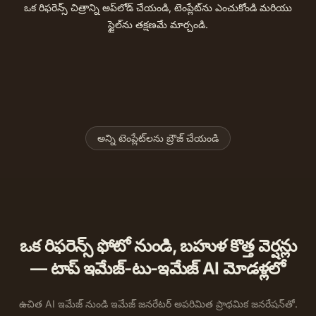
ఒక రిఫరెన్స్ చిత్రాన్ని అప్‌లోడ్ చేయండి, టెంప్లేట్‌ను ఎంచుకోండి మరియు
స్టైల్‌ను తక్షణమే మార్చండి.
స్కెచ్ పోర్ట్రెయిట్ జనరేటర్
హాలిడే పోర్ట్రెయిట్ జనరేటర్
డ్రామాటిక్ బ్లాక్ అండ్ వైట్ పోర్ట్రెయిట్
ప్లషీ జనరేటర్
బేస్ బాల్ బాబుల్ హెడ్ జనరేటర్
3D గ్లామ్ డాల్ జనరేటర్
డూడుల్ పోర్ట్రెయిట్ జనరేటర్
ఇంక్ ఇలస్ట్రేషన్ జనరేటర్
ఫిష్ఐ పోర్ట్రెయిట్ జనరేటర్
పాప్ ఆర్ట్ పోర్ట్రెయిట్ జనరేటర్
క్రిస్మస్ ఆర్నమెంట్ ఫోటో జనరేటర్
షుగర్ కుకీ ఆర్ట్ జనరేటర్
ఆర్ట్ స్కూల్ పోర్ట్రెయిట్ జనరేటర్
హాలిడే కార్డ్ మేకర్
K-Pop ఐడల్ ఫోటో జనరేటర్
అన్ని టెంప్లేట్‌లను బ్రౌజ్ చేయండి
ఒక రిఫరెన్స్ ఫోటో నుండి, బహుళ కొత్త వెర్షన్లు
— టాప్ ఇమేజ్-టు-ఇమేజ్ AI మోడళ్లలో
ఉచిత AI ఇమేజ్ నుండి ఇమేజ్ జనరేటర్ అపరిమిత ప్రాథమిక జనరేషన్‌తో.