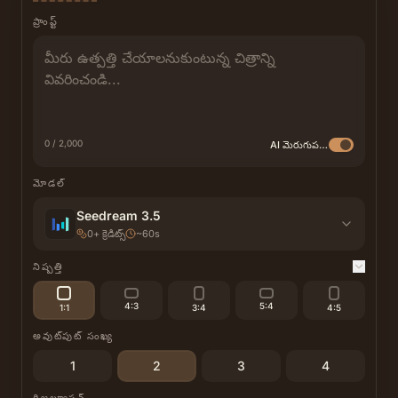
ప్రాంప్ట్
0 / 2,000
AI మెరుగుపరచు
మోడల్
Seedream 3.5
0
+
క్రెడిట్స్
~60s
నిష్పత్తి
4:3
5:4
1:1
3:4
4:5
అవుట్‌పుట్ సంఖ్య
1
2
3
4