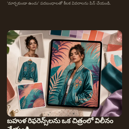
'మార్చకుండా ఉంచు' పదబంధాలతో కీలక వివరాలను పిన్ చేయండి.
బహుళ రిఫరెన్స్‌లను ఒక చిత్రంలో విలీనం