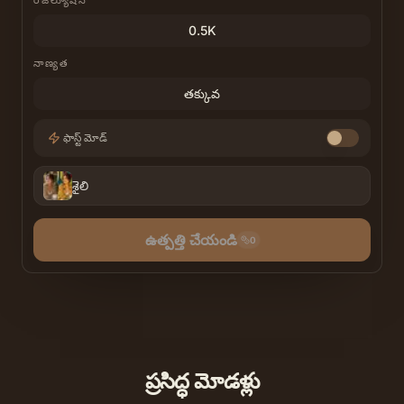
రిజల్యూషన్
0.5K
నాణ్యత
తక్కువ
ఫాస్ట్ మోడ్
శైలి
ఉత్పత్తి చేయండి
0
ప్రసిద్ధ మోడళ్లు