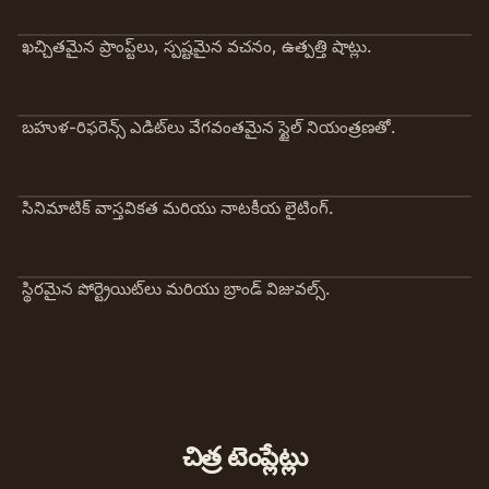
ఖచ్చితమైన ప్రాంప్ట్‌లు, స్పష్టమైన వచనం, ఉత్పత్తి షాట్లు.
బహుళ-రిఫరెన్స్ ఎడిట్‌లు వేగవంతమైన స్టైల్ నియంత్రణతో.
సినిమాటిక్ వాస్తవికత మరియు నాటకీయ లైటింగ్.
స్థిరమైన పోర్ట్రెయిట్‌లు మరియు బ్రాండ్ విజువల్స్.
చిత్ర టెంప్లేట్లు