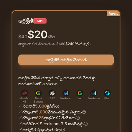
సిఫార్సు
అగ్రశ్రేణి
-50%
$
20
$
40
/నెల
వార్షికంగా బిల్ చేయబడింది
·
$
480
$
240
/సంవత్సరం
అగ్రశ్రేణికి అప్‌గ్రేడ్ చేయండి
అప్‌గ్రేడ్ చేసిన తర్వాత అన్ని అధునాతన మోడళ్లు
అందుబాటులో ఉంటాయి
MiniMax
Nano
GPT
Seedream
Veo
Seedance
Kling
H3
Banana
నెలవారీ
5,000
క్రెడిట్‌లు
గరిష్ఠంగా
5,000
వేగవంతమైన చిత్రాలు
గరిష్ఠంగా
625
ప్రాథమిక వీడియోలు
అపరిమిత Seedream 3.5 జనరేషన్లు
అత్యధిక ప్రాధాన్యత క్యూ