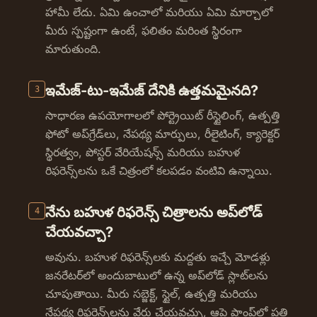
హామీ లేదు. ఏమి ఉంచాలో మరియు ఏమి మార్చాలో
మీరు స్పష్టంగా ఉంటే, ఫలితం మరింత స్థిరంగా
మారుతుంది.
ఇమేజ్-టు-ఇమేజ్ దేనికి ఉత్తమమైనది?
3
సాధారణ ఉపయోగాలలో పోర్ట్రెయిట్ రీస్టైలింగ్, ఉత్పత్తి
ఫోటో అప్‌గ్రేడ్‌లు, నేపథ్య మార్పులు, రీలైటింగ్, క్యారెక్టర్
స్థిరత్వం, పోస్టర్ వేరియేషన్స్ మరియు బహుళ
రిఫరెన్స్‌లను ఒకే చిత్రంలో కలపడం వంటివి ఉన్నాయి.
నేను బహుళ రిఫరెన్స్ చిత్రాలను అప్‌లోడ్
4
చేయవచ్చా?
అవును. బహుళ రిఫరెన్స్‌లకు మద్దతు ఇచ్చే మోడళ్లు
జనరేటర్‌లో అందుబాటులో ఉన్న అప్‌లోడ్ స్లాట్‌లను
చూపుతాయి. మీరు సబ్జెక్ట్, స్టైల్, ఉత్పత్తి మరియు
నేపథ్య రిఫరెన్స్‌లను వేరు చేయవచ్చు, ఆపై ప్రాంప్ట్‌లో ప్రతి