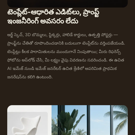
టెంప్లేట్-ఆధారిత ఎడిట్‌లు, ప్రాంప్ట్
ఇంజనీరింగ్ అవసరం లేదు
ఆర్ట్ స్కెచ్, 3D బొమ్మలు, స్టిక్కర్లు, హాలిడే కార్డులు, ఉత్పత్తి పోస్టర్లు —
ప్రాంప్ట్‌ను చేతితో రూపొందించడానికి బదులుగా టెంప్లేట్‌ను వర్తింపజేయండి.
టెంప్లేట్లు కీలక పారామితులను ముందుగానే నింపుతాయి; మీరు రిఫరెన్స్
ఫోటోను అప్‌లోడ్ చేసి, మీ లక్ష్యం వైపు వివరణను సవరించండి. ఈ ఉచిత
AI ఇమేజ్ నుండి ఇమేజ్ జనరేటర్ ఉచిత శ్రేణిలో అపరిమిత ప్రాథమిక
జనరేషన్‌ను కలిగి ఉంటుంది.