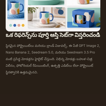
ఒక రిఫరెన్స్‌ను పూర్తి ఆస్తి సెట్‌గా విస్తరించండి
స్థిరమైన పోర్ట్రెయిట్‌లు మరియు బ్రాండ్ విజువల్స్. ఈ పేజీ GPT Image 2,
Nano Banana 2, Seedream 5.0, మరియు Seedream 3.5 Pro
వంటి ప్రసిద్ధ మోడళ్లను హైలైట్ చేస్తుంది. విభిన్న మోడళ్లు బహుళ-చిత్ర
విలీనం, ఫోటోరియల్ రీపెయింటింగ్, ఉత్పత్తి ఎడిట్‌లు లేదా పోర్ట్రెయిట్
స్థిరత్వానికి ఉత్తమమైనవి.