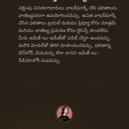
చెల్లింపు వినియోగదారులు వాటర్‌మార్క్-లేని ఫలితాలను
వాణిజ్యపరంగా ఉపయోగించవచ్చు. ఉచిత వాటర్‌మార్క్
చేసిన ఫలితాలు ట్రయల్ మరియు ప్రివ్యూ కోసం మాత్రమే
మరియు వాణిజ్య ప్రచురణ కోసం లైసెన్స్ పొందలేదు.
మీరు ఇమేజ్-టు-ఇమేజ్‌తో ఎడిట్ చేస్తూ ఉండవచ్చు,
మరొక మోడల్‌తో తిరిగి రూపొందించవచ్చు, ఫలితాన్ని
డౌన్‌లోడ్ చేయవచ్చు లేదా దానిని ఇమేజ్-టు-
వీడియోలోకి పంపవచ్చు.