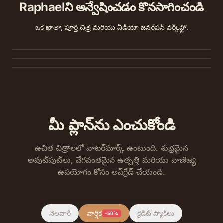
Raphaelని అన్వేషించడం కొనసాగించండి
టెక్స్ట్ నుండి చిత్రం
ఒకే ప్రాంప్ట్ నుండి అసలైన HD చిత్రాలను రూపొందించండి — అగ్ర
ఒక ఖాతా, పూర్తి చిత్ర మరియు వీడియో జనరేషన్ వర్క్‌ఫ్లో.
టెక్స్ట్ నుండి వీడియో
మోడళ్లలో పోల్చండి.
చిత్రం నుండి వీడియోకు
మీ ప్రాంప్ట్ నుండి నేటివ్ ఆడియోతో సినిమాటిక్ చిన్న క్లిప్‌లను రూపొందించండి.
ఏదైనా స్థిర చిత్రాన్ని సెకన్లలో కదలిక, వాయిస్ మరియు ధ్వనికి తీసుకురండి.
మీ ప్లాన్‌ను ఎంచుకోండి
ఉచిత చిత్రాలలో వాటర్‌మార్క్ ఉంటుంది. శుభ్రమైన
అవుట్‌పుట్‌లు, వేగవంతమైన ఉత్పత్తి మరియు వాణిజ్య
ఉపయోగం కోసం అప్‌గ్రేడ్ చేయండి.
నెలవారీ
వార్షిక
క్రెడిట్ ప్యాక్‌లు
-50%