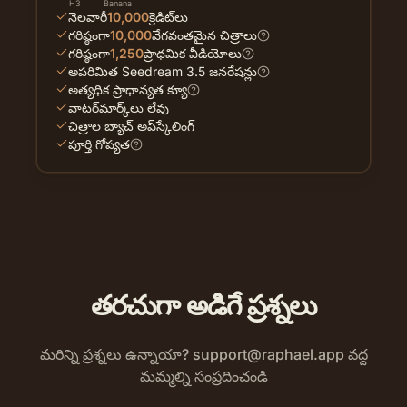
H3
Banana
నెలవారీ
10,000
క్రెడిట్‌లు
గరిష్ఠంగా
10,000
వేగవంతమైన చిత్రాలు
గరిష్ఠంగా
1,250
ప్రాథమిక వీడియోలు
అపరిమిత Seedream 3.5 జనరేషన్లు
అత్యధిక ప్రాధాన్యత క్యూ
వాటర్‌మార్క్‌లు లేవు
చిత్రాల బ్యాచ్ అప్‌స్కేలింగ్
పూర్తి గోప్యత
తరచుగా అడిగే ప్రశ్నలు
మరిన్ని ప్రశ్నలు ఉన్నాయా?
support@raphael.app
వద్ద
మమ్మల్ని సంప్రదించండి