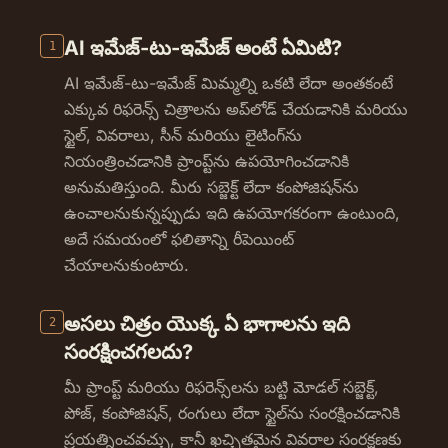
AI ఇమేజ్-టు-ఇమేజ్ అంటే ఏమిటి?
1
AI ఇమేజ్-టు-ఇమేజ్ మిమ్మల్ని ఒకటి లేదా అంతకంటే
ఎక్కువ రిఫరెన్స్ చిత్రాలను అప్‌లోడ్ చేయడానికి మరియు
స్టైల్, వివరాలు, సీన్ మరియు లైటింగ్‌ను
నియంత్రించడానికి ప్రాంప్ట్‌ను ఉపయోగించడానికి
అనుమతిస్తుంది. మీరు సబ్జెక్ట్ లేదా కంపోజిషన్‌ను
ఉంచాలనుకున్నప్పుడు ఇది ఉపయోగకరంగా ఉంటుంది,
అదే సమయంలో ఫలితాన్ని రీపెయింట్
చేయాలనుకుంటారు.
అసలు చిత్రం యొక్క ఏ భాగాలను ఇది
2
సంరక్షించగలదు?
మీ ప్రాంప్ట్ మరియు రిఫరెన్స్‌లను బట్టి మోడల్ సబ్జెక్ట్,
పోజ్, కంపోజిషన్, రంగులు లేదా స్టైల్‌ను సంరక్షించడానికి
ప్రయత్నించవచ్చు, కానీ ఖచ్చితమైన వివరాల సంరక్షణకు