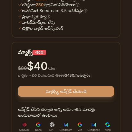
గరిష్ఠంగా
250
ప్రాథమిక వీడియోలు
అపరిమిత Seedream 3.5 జనరేషన్లు
ప్రాధాన్యత క్యూ
వాటర్‌మార్క్‌లు లేవు
చిత్రాల బ్యాచ్ అప్‌స్కేలింగ్
మ్యాక్స్
-50%
$
40
$
80
/నెల
వార్షికంగా బిల్ చేయబడింది
·
$
960
$
480
/సంవత్సరం
మ్యాక్స్కి అప్‌గ్రేడ్ చేయండి
అప్‌గ్రేడ్ చేసిన తర్వాత అన్ని అధునాతన మోడళ్లు
అందుబాటులో ఉంటాయి
MiniMax
Nano
GPT
Seedream
Veo
Seedance
Kling