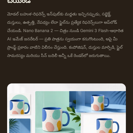
చేయండి
మోడల్ బహుళ-రిఫరెన్స్ ఇన్‌పుట్‌కు మద్దతు ఇచ్చినప్పుడు, సబ్జెక్ట్,
దుస్తులు, ఉత్పత్తి, నేపథ్యం లేదా స్టైల్‌ను ప్రత్యేక రిఫరెన్స్‌లుగా అప్‌లోడ్
చేయండి. Nano Banana 2 — చిత్రం నుండి Gemini 3 Flash-ఆధారిత
AI ఇమేజ్ జనరేటర్ — ప్రతి పాత్రను స్వయంగా కనుగొంటుంది, ఆపై మీ
ప్రాంప్ట్ ప్రకారం వాటిని విలీనం చేస్తుంది. కంపోజిషన్, దుస్తుల మార్పిడి, స్టైల్
సామరస్యం మరియు సీన్ బదిలీ అన్నీ ఒకే రెండర్‌లో జరుగుతాయి.