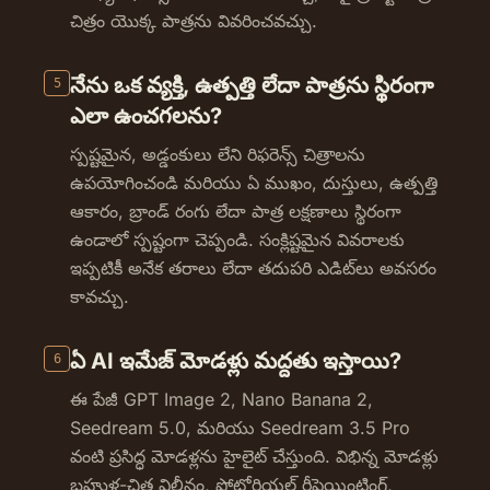
చిత్రం యొక్క పాత్రను వివరించవచ్చు.
నేను ఒక వ్యక్తి, ఉత్పత్తి లేదా పాత్రను స్థిరంగా
5
ఎలా ఉంచగలను?
స్పష్టమైన, అడ్డంకులు లేని రిఫరెన్స్ చిత్రాలను
ఉపయోగించండి మరియు ఏ ముఖం, దుస్తులు, ఉత్పత్తి
ఆకారం, బ్రాండ్ రంగు లేదా పాత్ర లక్షణాలు స్థిరంగా
ఉండాలో స్పష్టంగా చెప్పండి. సంక్లిష్టమైన వివరాలకు
ఇప్పటికీ అనేక తరాలు లేదా తదుపరి ఎడిట్‌లు అవసరం
కావచ్చు.
ఏ AI ఇమేజ్ మోడళ్లు మద్దతు ఇస్తాయి?
6
ఈ పేజీ GPT Image 2, Nano Banana 2,
Seedream 5.0, మరియు Seedream 3.5 Pro
వంటి ప్రసిద్ధ మోడళ్లను హైలైట్ చేస్తుంది. విభిన్న మోడళ్లు
బహుళ-చిత్ర విలీనం, ఫోటోరియల్ రీపెయింటింగ్,