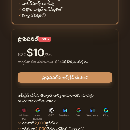
వాటర్‌మార్క్‌లు లేవు
చిత్రాల బ్యాచ్ అప్‌స్కేలింగ్
పూర్తి గోప్యత
ప్రొఫెషనల్
-50%
$
10
$
20
/నెల
వార్షికంగా బిల్ చేయబడింది
·
$
240
$
120
/సంవత్సరం
ప్రొఫెషనల్‌కు అప్‌గ్రేడ్ చేయండి
అప్‌గ్రేడ్ చేసిన తర్వాత అన్ని అధునాతన మోడళ్లు
అందుబాటులో ఉంటాయి
MiniMax
Nano
GPT
Seedream
Veo
Seedance
Kling
H3
Banana
నెలవారీ
2,000
క్రెడిట్‌లు
గరిష్ఠంగా
2,000
వేగవంతమైన చిత్రాలు