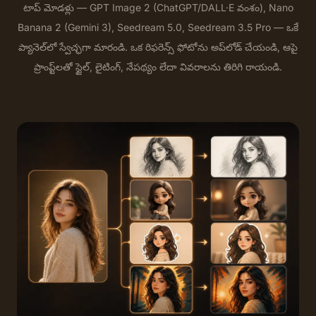
టాప్ మోడళ్లు — GPT Image 2 (ChatGPT/DALL·E వంశం), Nano
Banana 2 (Gemini 3), Seedream 5.0, Seedream 3.5 Pro — ఒకే
ప్యానెల్‌లో స్వేచ్ఛగా మారండి. ఒక రిఫరెన్స్ ఫోటోను అప్‌లోడ్ చేయండి, ఆపై
ప్రాంప్ట్‌లతో స్టైల్, లైటింగ్, నేపథ్యం లేదా వివరాలను తిరిగి రాయండి.