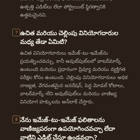
ఉత్పత్తి ఎడిట్‌లు లేదా పోర్ట్రెయిట్ స్థిరత్వానికి
ఉత్తమమైనవి.
ఉచిత మరియు చెల్లింపు వినియోగదారుల
7
మధ్య తేడా ఏమిటి?
ఉచిత వినియోగదారులు ఇమేజ్-టు-ఇమేజ్‌ను
ప్రయత్నించవచ్చు, కానీ అవుట్‌పుట్‌లలో వాటర్‌మార్క్
ఉంటుంది మరియు ప్రధానంగా ప్రివ్యూ మరియు వ్యక్తిగత
పరీక్షల కోసం ఉంటుంది. చెల్లింపు వినియోగదారులు అధిక
నాణ్యత, వేగవంతమైన జనరేషన్, పెద్ద మోడల్ కోటాలు,
వాటర్‌మార్క్-లేని అవుట్‌పుట్‌లు మరియు వాణిజ్య
వినియోగ హక్కులను అన్‌లాక్ చేస్తారు.
నేను ఇమేజ్-టు-ఇమేజ్ ఫలితాలను
8
వాణిజ్యపరంగా ఉపయోగించవచ్చా లేదా
వాటిని ఎడిట్ చేస్తూ ఉండవచ్చా?