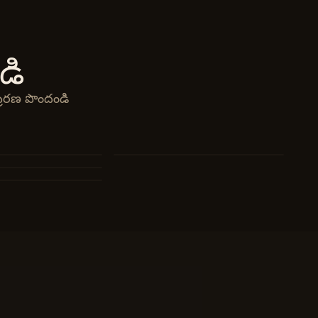
డి
్రేరణ పొందండి