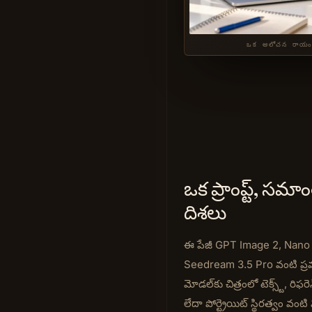
ఒక ఆలోచన రాయండి, 
ఒక ప్రాంప్ట్, 
దిశలు
ఈ పేజీ GPT Image 2, Nano
Seedream 3.5 Pro వంటి ప్రముఖ
మోడల్‌కు చిత్రంలో టెక్స్ట్, రి
లేదా పోర్ట్రెయిట్ స్థిరత్వం వం