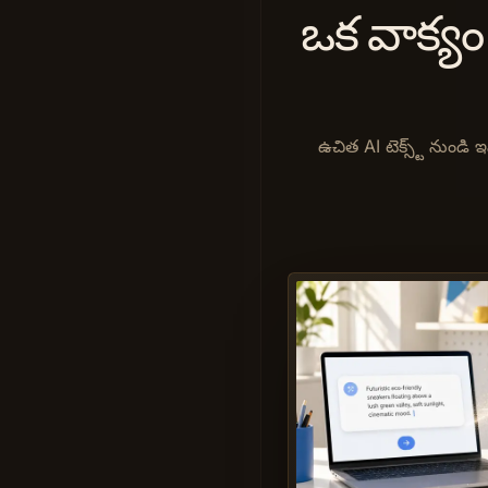
ఒక వాక్యం 
ఉచిత AI టెక్స్ట్ నుం