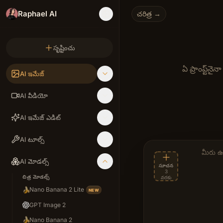
Raphael AI
చరిత్ర →
సృష్టించు
ఏ ప్రాంప్ట్‌
AI ఇమేజ్
ఉచిత, అపరిమిత 
AI వీడియో
AI ఇమేజ్ ఎడిట్
AI టూల్స్
వివరణ ప్ర
AI మోడల్స్
సూచన
3
చిత్ర మోడల్స్
వరకు
🍌
Nano Banana 2 Lite
NEW
GPT Image 2
🍌
Nano Banana 2