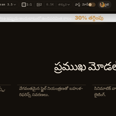
శైలి
eam 3.5
1:1
2
0.5K
తక్కువ
ఫాస్ట్ మోడ్
30%
తగ్గింపు
ro ఇప్పుడు అందుబాటులో ఉంది
పరిమిత కాలం
·
ప్రముఖ మోడల్
్ట్,
వేగవంతమైన స్టైల్ నియంత్రణతో బహుళ-
సినిమాటిక్ 
రిఫరెన్స్ సవరణలు.
లైటింగ్.