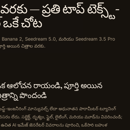
రకు — ప్రతి టాప్ టెక్స్ట్-
 ఒకే చోట
, Nano Banana 2, Seedream 5.0, మరియు Seedream 3.5 Pro
ర్తి అయిన చిత్రాల వరకు.
క ఆలోచన రాయండి, పూర్తి అయిన
ిత్రాన్ని పొందండి
రాంప్ట్-ఇంజనీరింగ్ మాన్యువల్స్ లేదా అధునాతన పారామీటర్ ట్యూనింగ్
సరం లేదు. సబ్జెక్ట్, దృశ్యం, స్టైల్, లైటింగ్, మరియు మూడ్‌ను వివరించండి;
ఉచిత AI ఇమేజ్ జెనరేటర్ వివరాలను పూరించి, ఒకేసారి బహుళ