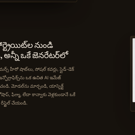
ర్ట్రెయిట్‌ల నుండి
ు, అన్నీ ఒకే జెనరేటర్‌లో
మర్స్ హీరో షాట్‌లు, సోషల్ కవర్లు, స్లైడ్-డెక్
 ఇన్ఫోగ్రాఫిక్స్‌ను ఒక ఉచిత AI ఇమేజ్
ించండి. మోడల్‌ను మార్చండి, యాస్పెక్ట్
ప్, ఫిగ్మా, లేదా కాన్వాకు వెళ్లకుండానే ఒకే
రీస్టైల్ చేయండి.