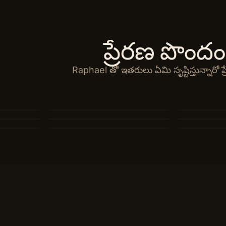
ప్రేరణ పొందం
Raphael తో ఇతరులు ఏమి సృష్టిస్తున్నారో ప