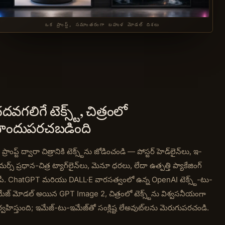
ఒక ప్రాంప్ట్, సమాంతరంగా బహుళ మోడల్ దిశలు
దవగలిగే టెక్స్ట్, చిత్రంలో
ొందుపరచబడింది
ప్రాంప్ట్ ద్వారా చిత్రానికి టెక్స్ట్‌ను జోడించండి — పోస్టర్ హెడ్‌లైన్‌లు, ఇ-
మర్స్ ప్రధాన-చిత్ర ట్యాగ్‌లైన్‌లు, మెనూ ధరలు, లేదా ఉత్పత్తి ప్యాకేజింగ్
పీ. ChatGPT మరియు DALL·E వారసత్వంలో ఉన్న OpenAI టెక్స్ట్-టు-
ేజ్ మోడల్ అయిన GPT Image 2, చిత్రంలో టెక్స్ట్‌ను విశ్వసనీయంగా
ర్వహిస్తుంది; ఇమేజ్-టు-ఇమేజ్‌తో సంక్లిష్ట లేఅవుట్‌లను మెరుగుపరచండి.