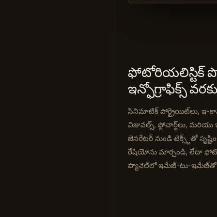
ఫోటోరియలిస్టిక్ పో
ఇన్ఫోగ్రాఫిక్స్ వరక
సినిమాటిక్ పోర్ట్రెయిట్‌లు, ఇ-కా
విజువల్స్, ఫ్లోచార్ట్‌లు, మరియు
జెనరేటర్ నుండి టెక్స్ట్‌తో సృష్ట
రేషియోను మార్చండి, లేదా ఫోటోషా
ప్యానెల్‌లో ఇమేజ్-టు-ఇమేజ్‌తో 