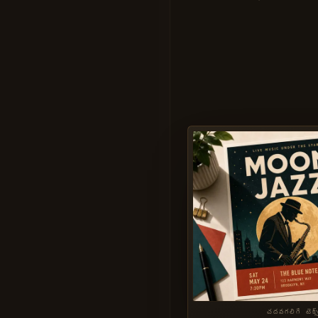
చదవగలిగే టెక్స