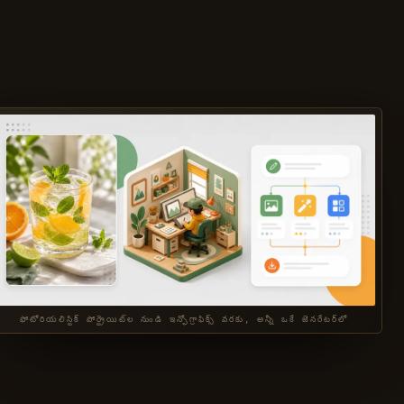
ఫోటోరియలిస్టిక్ పోర్ట్రెయిట్‌ల నుండి ఇన్ఫోగ్రాఫిక్స్ వరకు, అన్నీ ఒకే జెనరేటర్‌లో