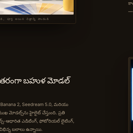
కా
— 
పూర్తి అయిన చిత్రాన్ని పొందండి
సమాంతరంగా బహుళ మోడల్
 Banana 2, Seedream 5.0, మరియు
 మోడల్స్‌ను హైలైట్ చేస్తుంది. ప్రతి
ఫరెన్స్-ఆధారిత ఎడిటింగ్, ఫోటోరియల్ లైటింగ్,
టి విభిన్న బలాలు ఉన్నాయి.