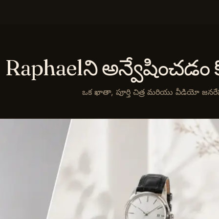
Raphaelని అన్వేషించడం 
ఒక ఖాతా, పూర్తి చిత్ర మరియు వీడియో జనరేషన్