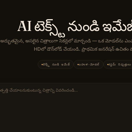
AI టెక్స్ట్ నుండి ఇమే
నైనా అద్భుతమైన, అసలైన చిత్రాలుగా సెకన్లలో మార్చండి — ఒక మోడల్‌ను ఎ
HDలో డౌన్‌లోడ్ చేయండి. ప్రాథమిక జనరేషన్ ఉచిత
AI టెక్స్ట్-టు-ఇమేజ్ జెనరేటర్. ఒకే ప్యానెల్‌లో టాప్ టెక్స్ట్-
టెక్స్ట్ నుండి ఇమేజ్
బహుళ-మోడల్
కస్టమ్ నిష్పత్తులు
ాంప్ట్