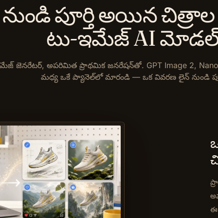
నుండి పూర్తి అయిన చిత్రాల వ
టు-ఇమేజ్ AI మోడల్
డి ఇమేజ్ జెనరేటర్, అపరిమిత ప్రాథమిక జనరేషన్‌తో. GPT Image 2
మధ్య ఒకే ప్యానెల్‌లో మారండి — ఒక వివరణ లైన్ నుండి పూ
ఒ
చ
ప్
అవ
ఈ 