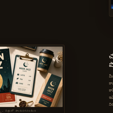
చ
ప
మీ 
కా
కా
ఇమ
ని
్ట్, చిత్రంలో పొందుపరచబడింది