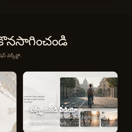
కొనసాగించండి
 వర్క్‌ఫ్లో.
టెక్స్ట్ నుండి వీడియో
మీ ప్రాంప్ట్ నుండి నేటివ్ ఆడియోతో సినిమాటిక్ చిన్న
క్లిప్‌లను రూపొందించండి.