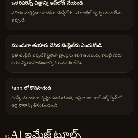
ఒక రిఫరెన్స్ చిత్రాన్ని అప్‌లోడ్ చేయండి
ఫలితం సంక్షిప్తంగా ఉండేలా టెంప్లేట్‌కు ఒక కాంక్రీట్ దృశ్య యాంకర్‌ను
ఇవ్వండి.
ముందుగా తయారు చేసిన టెంప్లేట్‌ను ఎంచుకోండి
ప్రతి టెంప్లేట్ ఇప్పటికే స్టైలింగ్ ప్రాంప్ట్‌ను కలిగి ఉంటుంది, కాబట్టి మీరు
ఒకదాన్ని రూపొందించాల్సిన అవసరం లేదు.
/app లో కొనసాగండి
టాస్క్ ముందుగా సృష్టించబడుతుంది, ఆపై తాజా జాబ్ వర్క్‌స్పేస్‌లో
అగ్ర స్థానాన్ని తీసుకుంటుంది.
AI ఇమేజ్ టూల్స్
01