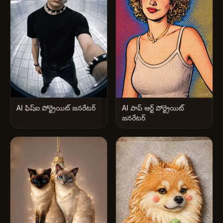
AI ఫిష్ఐ పోర్ట్రెయిట్ జనరేటర్
AI పాప్ ఆర్ట్ పోర్ట్రెయిట్
జనరేటర్