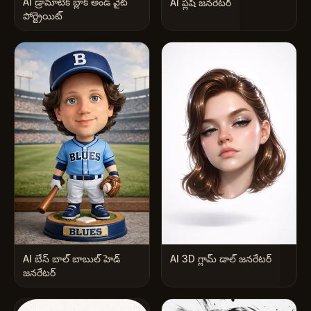
AI డ్రామాటిక్ బ్లాక్ అండ్ వైట్
AI ప్లషీ జనరేటర్
పోర్ట్రెయిట్
AI బేస్ బాల్ బాబుల్ హెడ్
AI 3D గ్లామ్ డాల్ జనరేటర్
జనరేటర్