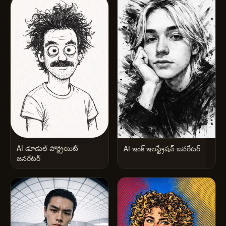
AI డూడుల్ పోర్ట్రెయిట్
AI ఇంక్ ఇలస్ట్రేషన్ జనరేటర్
జనరేటర్