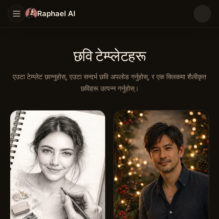
Raphael AI
छवि टेम्प्लेटहरू
एउटा टेम्प्लेट छान्नुहोस्, एउटा सन्दर्भ छवि अपलोड गर्नुहोस्, र एक क्लिकमा शैलीकृत
छविहरू उत्पन्न गर्नुहोस्।