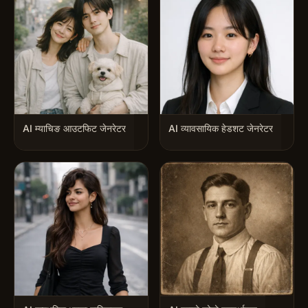
AI म्याचिङ आउटफिट जेनरेटर
AI व्यावसायिक हेडशट जेनरेटर