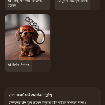
AI पृष्ठभूमिमा भएका मानिसहरू
AI पुरानो फोटो पुनर्स्थापना
हटाउने
AI किचेन जेनरेटर
एउटा सन्दर्भ छवि अपलोड गर्नुहोस्
टेम्प्लेटलाई ठोस दृश्य लङ्कर दिनुहोस् ताकि परिणाम संक्षिप्तमा रहन्छ।