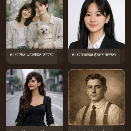
AI म्याचिङ आउटफिट जेनरेटर
AI व्यावसायिक हेडशट जेनरेटर