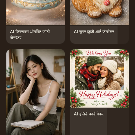
AI क्रिसमस ओर्नामेंट फोटो
AI सुगर कुकी आर्ट जेनरेटर
जेनरेटर
AI हलिडे कार्ड मेकर