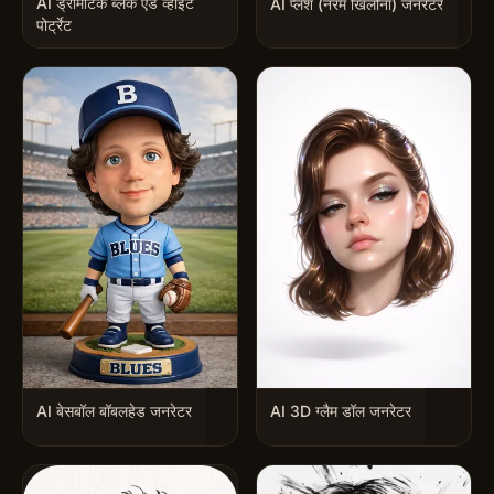
AI ड्रामेटिक ब्लैक एंड व्हाइट
AI प्लश (नरम खिलौना) जनरेटर
पोर्ट्रेट
AI बेसबॉल बॉबलहेड जनरेटर
AI 3D ग्लैम डॉल जनरेटर