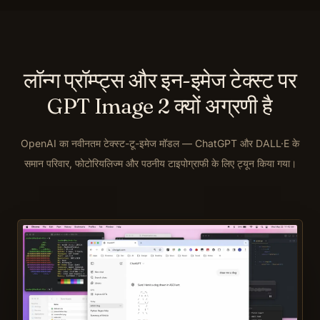
लॉन्ग प्रॉम्प्ट्स और इन-इमेज टेक्स्ट पर
GPT Image 2 क्यों अग्रणी है
OpenAI का नवीनतम टेक्स्ट-टू-इमेज मॉडल — ChatGPT और DALL·E के
समान परिवार, फोटोरियलिज्म और पठनीय टाइपोग्राफी के लिए ट्यून किया गया।