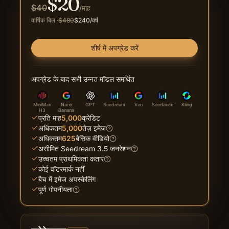
$
20
$
40
/माह
वार्षिक बिल
·
$
480
$
240
/वर्ष
शीर्ष में अपग्रेड करें
अपग्रेड के बाद सभी उन्नत मॉडल समर्थित
MiniMax
Nano
GPT
Seedream
Veo
Seedance
Kling
H3
Banana
प्रति माह
5,000
क्रेडिट
अधिकतम
5,000
तेज़ इमेज
अधिकतम
625
बेसिक वीडियो
असीमित Seedream 3.5 जनरेशन
उच्चतम प्राथमिकता कतार
कोई वॉटरमार्क नहीं
बैच में इमेज अपस्केलिंग
पूर्ण गोपनीयता