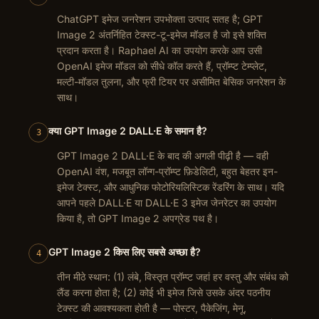
ChatGPT इमेज जनरेशन उपभोक्ता उत्पाद सतह है; GPT
Image 2 अंतर्निहित टेक्स्ट-टू-इमेज मॉडल है जो इसे शक्ति
प्रदान करता है। Raphael AI का उपयोग करके आप उसी
OpenAI इमेज मॉडल को सीधे कॉल करते हैं, प्रॉम्प्ट टेम्प्लेट,
मल्टी-मॉडल तुलना, और फ्री टियर पर असीमित बेसिक जनरेशन के
साथ।
क्या GPT Image 2 DALL·E के समान है?
3
GPT Image 2 DALL·E के बाद की अगली पीढ़ी है — वही
OpenAI वंश, मजबूत लॉन्ग-प्रॉम्प्ट फ़िडेलिटी, बहुत बेहतर इन-
इमेज टेक्स्ट, और आधुनिक फोटोरियलिस्टिक रेंडरिंग के साथ। यदि
आपने पहले DALL·E या DALL·E 3 इमेज जेनरेटर का उपयोग
किया है, तो GPT Image 2 अपग्रेड पथ है।
GPT Image 2 किस लिए सबसे अच्छा है?
4
तीन मीठे स्थान: (1) लंबे, विस्तृत प्रॉम्प्ट जहां हर वस्तु और संबंध को
लैंड करना होता है; (2) कोई भी इमेज जिसे उसके अंदर पठनीय
टेक्स्ट की आवश्यकता होती है — पोस्टर, पैकेजिंग, मेनू,