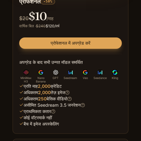
प्रोफेशनल
-50%
$
10
$
20
/माह
वार्षिक बिल
·
$
240
$
120
/वर्ष
प्रोफेशनल में अपग्रेड करें
अपग्रेड के बाद सभी उन्नत मॉडल समर्थित
MiniMax
Nano
GPT
Seedream
Veo
Seedance
Kling
H3
Banana
प्रति माह
2,000
क्रेडिट
अधिकतम
2,000
तेज़ इमेज
अधिकतम
250
बेसिक वीडियो
असीमित Seedream 3.5 जनरेशन
प्राथमिकता कतार
कोई वॉटरमार्क नहीं
बैच में इमेज अपस्केलिंग