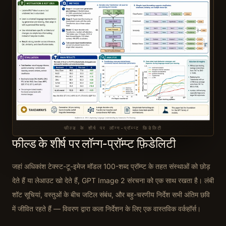
फील्ड के शीर्ष पर लॉन्ग-प्रॉम्प्ट फ़िडेलिटी
फील्ड के शीर्ष पर लॉन्ग-प्रॉम्प्ट फ़िडेलिटी
जहां अधिकांश टेक्स्ट-टू-इमेज मॉडल 100-शब्द प्रॉम्प्ट के तहत संस्थाओं को छोड़
देते हैं या लेआउट खो देते हैं, GPT Image 2 संरचना को एक साथ रखता है। लंबी
शॉट सूचियां, वस्तुओं के बीच जटिल संबंध, और बहु-चरणीय निर्देश सभी अंतिम छवि
में जीवित रहते हैं — विवरण द्वारा कला निर्देशन के लिए एक वास्तविक वर्कहॉर्स।