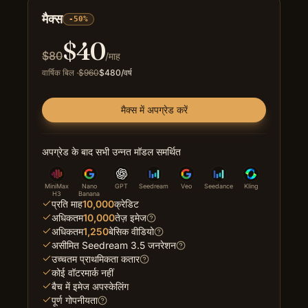
मैक्स
-50%
$
40
$
80
/माह
वार्षिक बिल
·
$
960
$
480
/वर्ष
मैक्स में अपग्रेड करें
अपग्रेड के बाद सभी उन्नत मॉडल समर्थित
MiniMax
Nano
GPT
Seedream
Veo
Seedance
Kling
H3
Banana
प्रति माह
10,000
क्रेडिट
अधिकतम
10,000
तेज़ इमेज
अधिकतम
1,250
बेसिक वीडियो
असीमित Seedream 3.5 जनरेशन
उच्चतम प्राथमिकता कतार
कोई वॉटरमार्क नहीं
बैच में इमेज अपस्केलिंग
पूर्ण गोपनीयता