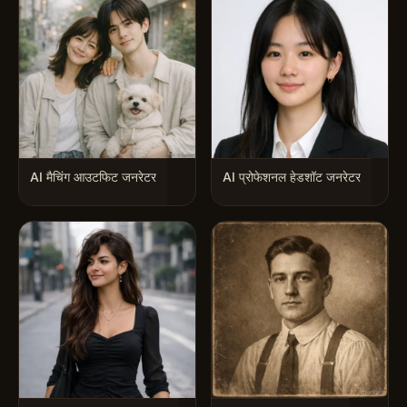
AI मैचिंग आउटफिट जनरेटर
AI प्रोफेशनल हेडशॉट जनरेटर