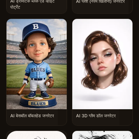
AI ड्रामेटिक ब्लैक एंड व्हाइट
AI प्लश (नरम खिलौना) जनरेटर
पोर्ट्रेट
AI बेसबॉल बॉबलहेड जनरेटर
AI 3D ग्लैम डॉल जनरेटर