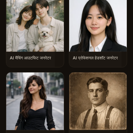
AI मैचिंग आउटफिट जनरेटर
AI प्रोफेशनल हेडशॉट जनरेटर