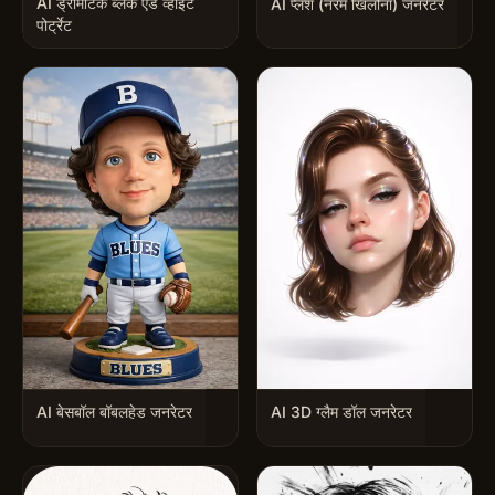
AI ड्रामेटिक ब्लैक एंड व्हाइट
AI प्लश (नरम खिलौना) जनरेटर
पोर्ट्रेट
AI बेसबॉल बॉबलहेड जनरेटर
AI 3D ग्लैम डॉल जनरेटर