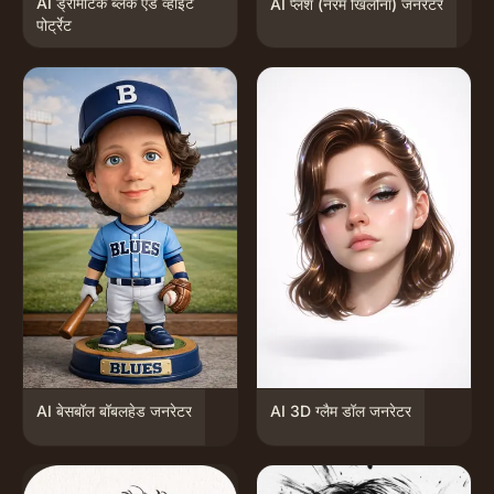
AI ड्रामेटिक ब्लैक एंड व्हाइट
AI प्लश (नरम खिलौना) जनरेटर
पोर्ट्रेट
AI बेसबॉल बॉबलहेड जनरेटर
AI 3D ग्लैम डॉल जनरेटर