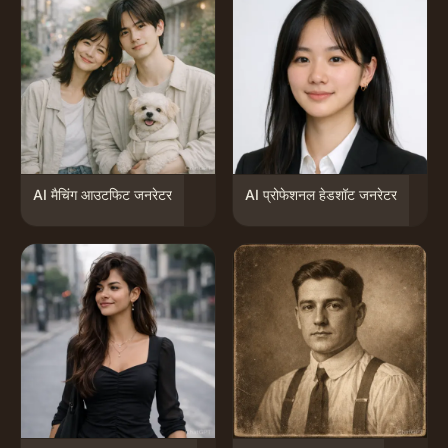
AI मैचिंग आउटफिट जनरेटर
AI प्रोफेशनल हेडशॉट जनरेटर