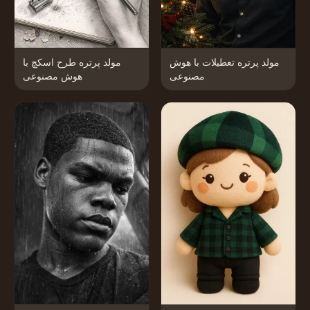
مولد پرتره تعطیلات با هوش
مولد پرتره طرح اسکچ با
مصنوعی
هوش مصنوعی