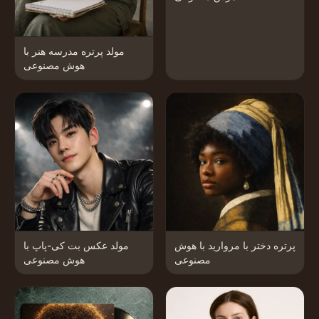
مولد پرتره مدرسه هنر با
هوش مصنوعی
پرتره دختر با مروارید با هوش
مولد عکس بت کی-پاپ با
مصنوعی
هوش مصنوعی