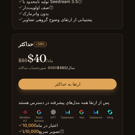
تولید نامحدود با Seedream 3.5
صف اولویت‌دار
بدون واترمارک
پشتیبانی از ارتقای وضوح گروهی تصاویر
حداکثر
-50%
$
40
$
80
/ماه
/سال
480
$
960
$
·
صورتحساب سالانه
ارتقا به حداکثر
پس از ارتقا همه مدل‌های پیشرفته در دسترس هستند
MiniMax
Nano
GPT
Seedream
Veo
Seedance
Kling
H3
Banana
اعتبار در ماه
10,000
تصویر سریع
10,000
تا