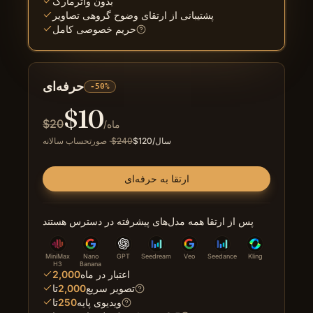
بدون واترمارک
پشتیبانی از ارتقای وضوح گروهی تصاویر
حریم خصوصی کامل
حرفه‌ای
-50%
$
10
$
20
/ماه
/سال
120
$
240
$
·
صورتحساب سالانه
ارتقا به حرفه‌ای
پس از ارتقا همه مدل‌های پیشرفته در دسترس هستند
MiniMax
Nano
GPT
Seedream
Veo
Seedance
Kling
H3
Banana
اعتبار در ماه
2,000
تصویر سریع
2,000
تا
ویدیوی پایه
250
تا