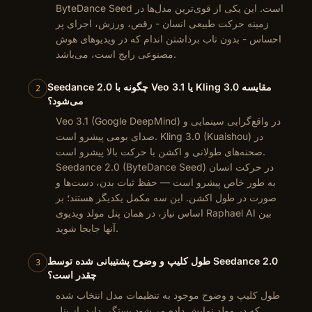
ByteDance Seed است. این یکی از قوی‌ترین مدل‌ها در
زمینه حرکت طبیعی انسان - رقص، ورزش، اجرای پر
احساس - بدون تاب برداشتن اندام که در ویدیوهای هوش
مصنوعی رایج است، می‌باشد.
Seedance 2.0 چگونه با Veo 3.1 یا Kling 3.0 مقایسه
2
می‌شود؟
Veo 3.1 (Google DeepMind) در واقع‌گرایی سینمایی و
صدای بومی پیشرو است. Kling 3.0 (Kuaishou) در
صحنه‌های طولانی و اکشن با حرکت بالا پیشرو است.
Seedance 2.0 (ByteDance Seed) در حرکت انسان
به طور خاص پیشرو است — حفظ ثبات بدن، دست‌ها و
صورت در طول اکشن. این سه مکمل یکدیگر هستند؛ بر
اساس نیاز، در همان پنل مولد ویدیوی Raphael AI بین
آنها جابجا شوید.
طول کلیپ و وضوح پشتیبانی شده توسط Seedance 2.0
3
چقدر است؟
طول کلیپ و وضوح موجود به تنظیمات مدل انتخاب شده
که در مولد نمایش داده می‌شود بستگی دارد. از پنل