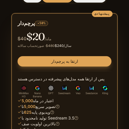
پیشنهادی
پرچم‌دار
-50%
$
20
$
40
/ماه
/سال
240
$
480
$
·
صورتحساب سالانه
ارتقا به پرچم‌دار
پس از ارتقا همه مدل‌های پیشرفته در دسترس هستند
MiniMax
Nano
GPT
Seedream
Veo
Seedance
Kling
H3
Banana
اعتبار در ماه
5,000
تصویر سریع
5,000
تا
ویدیوی پایه
625
تا
تولید نامحدود با Seedream 3.5
بالاترین اولویت صف