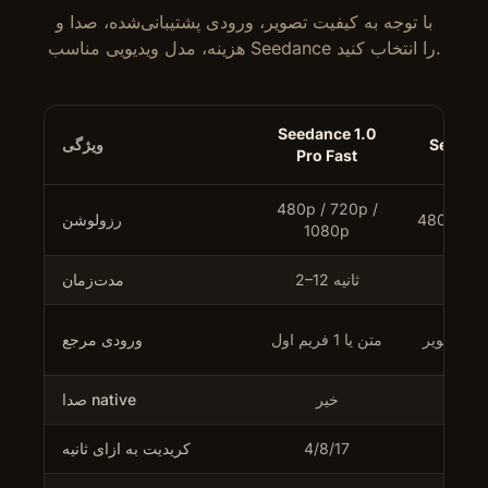
با توجه به کیفیت تصویر، ورودی پشتیبانی‌شده، صدا و
هزینه، مدل ویدیویی مناسب Seedance را انتخاب کنید.
Seedance 1.0
Seedanc
ویژگی
Pro Fast
480p / 720p /
480p / 7
رزولوشن
1080p
2–12 ثانیه
مدت‌زمان
ویر
متن یا 1 فریم اول
ورودی مرجع
خیر
صدا native
4/8/17
کریدیت به ازای ثانیه