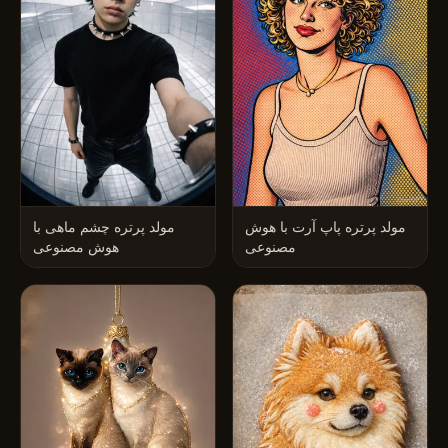
مولد پرتره پاپ آرت با هوش
مولد پرتره چشم ماهی با
مصنوعی
هوش مصنوعی