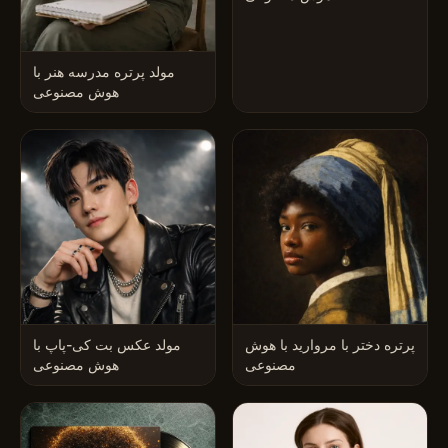
مولد پرتره مدرسه هنر با
هوش مصنوعی
پرتره دختر با مروارید با هوش
مولد عکس بت کی-پاپ با
مصنوعی
هوش مصنوعی