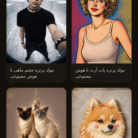
مولد پرتره پاپ آرت با هوش
مولد پرتره چشم ماهی با
مصنوعی
هوش مصنوعی