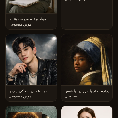
مولد پرتره مدرسه هنر با
هوش مصنوعی
پرتره دختر با مروارید با هوش
مولد عکس بت کی-پاپ با
مصنوعی
هوش مصنوعی