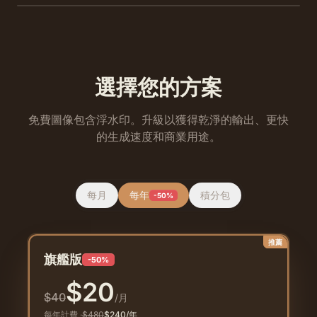
選擇您的方案
免費圖像包含浮水印。升級以獲得乾淨的輸出、更快
的生成速度和商業用途。
每月
每年
積分包
-50%
推薦
旗艦版
-50%
$
20
$
40
/月
每年計費
·
$
480
$
240
/年