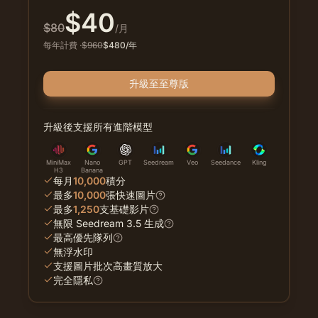
$
40
$
80
/月
每年計費
·
$
960
$
480
/年
升級至至尊版
升級後支援所有進階模型
MiniMax
Nano
GPT
Seedream
Veo
Seedance
Kling
H3
Banana
每月
10,000
積分
最多
10,000
張快速圖片
最多
1,250
支基礎影片
無限 Seedream 3.5 生成
最高優先隊列
無浮水印
支援圖片批次高畫質放大
完全隱私