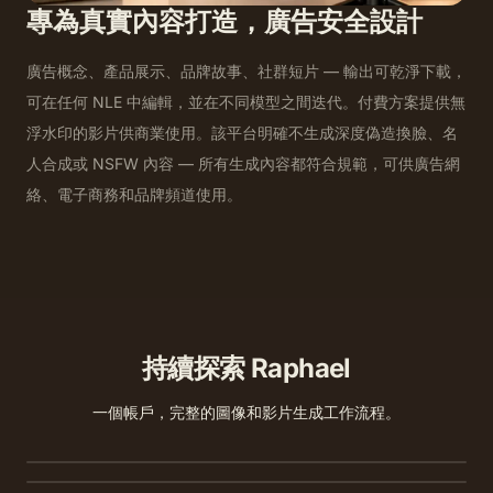
專為真實內容打造，廣告安全設計
廣告概念、產品展示、品牌故事、社群短片 — 輸出可乾淨下載，
可在任何 NLE 中編輯，並在不同模型之間迭代。付費方案提供無
浮水印的影片供商業使用。該平台明確不生成深度偽造換臉、名
人合成或 NSFW 內容 — 所有生成內容都符合規範，可供廣告網
絡、電子商務和品牌頻道使用。
持續探索 Raphael
圖像轉影片
一個帳戶，完整的圖像和影片生成工作流程。
文字轉圖像
在數秒內為任何靜態圖像添加動態、語音和聲音。
圖像轉圖像
從單一提示生成原創高清圖像 - 在頂級模型之間進行比較。
上傳參考並重新設定素材、打光或背景風格，同時保持構圖。