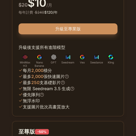
$
10
$
20
/月
每年計費
·
$
240
$
120
/年
升級至專業版
升級後支援所有進階模型
MiniMax
Nano
GPT
Seedream
Veo
Seedance
Kling
H3
Banana
每月
2,000
積分
最多
2,000
張快速圖片
最多
250
支基礎影片
無限 Seedream 3.5 生成
優先隊列
無浮水印
支援圖片批次高畫質放大
至尊版
-50%