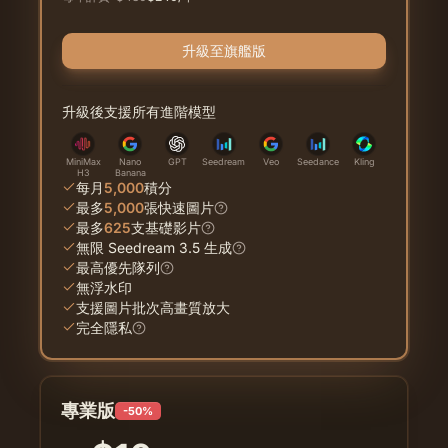
升級至旗艦版
升級後支援所有進階模型
MiniMax
Nano
GPT
Seedream
Veo
Seedance
Kling
H3
Banana
每月
5,000
積分
最多
5,000
張快速圖片
最多
625
支基礎影片
無限 Seedream 3.5 生成
最高優先隊列
無浮水印
支援圖片批次高畫質放大
完全隱私
專業版
-50%