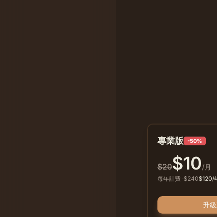
專業版
-50%
$
10
$
20
/月
每年計費
·
$
240
$
120
/
升級