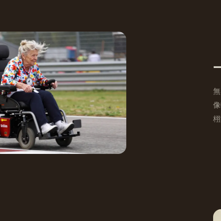
無
像
栩