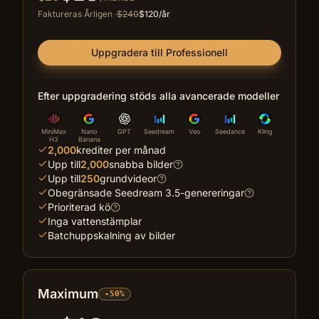
Faktureras Årligen
·
$
240
$
120
/år
Uppgradera till Professionell
Efter uppgradering stöds alla avancerade modeller
MiniMax
Nano
GPT
Seedream
Veo
Seedance
Kling
H3
Banana
2,000
krediter per månad
Upp till
2,000
snabba bilder
Upp till
250
grundvideor
Obegränsade Seedream 3.5-genereringar
Prioriterad kö
Inga vattenstämplar
Batchuppskalning av bilder
Maximum
-50%