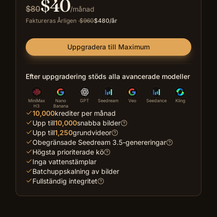
$
40
$
80
/månad
Faktureras Årligen
·
$
960
$
480
/år
Uppgradera till Maximum
Efter uppgradering stöds alla avancerade modeller
MiniMax
Nano
GPT
Seedream
Veo
Seedance
Kling
H3
Banana
10,000
krediter per månad
Upp till
10,000
snabba bilder
Upp till
1,250
grundvideor
Obegränsade Seedream 3.5-genereringar
Högsta prioriterade kö
Inga vattenstämplar
Batchuppskalning av bilder
Fullständig integritet