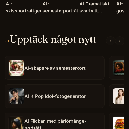
AI-
AI-
AI Dramatiskt
AI-
skissporträttgenerator
semesterporträttgenerator
svartvitt
gosed
porträtt
Upptäck något nytt
04
AI-skapare av semesterkort
AI K-Pop Idol-fotogenerator
AI Flickan med pärlörhänge-
porträtt