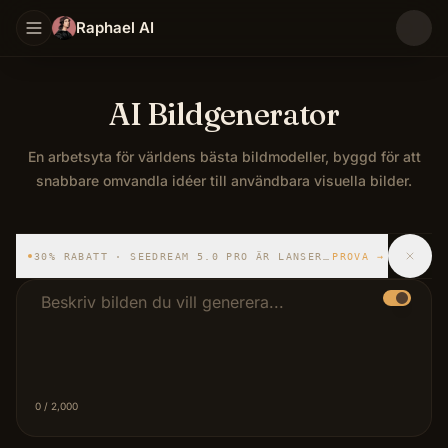
Raphael AI
AI Bildgenerator
En arbetsyta för världens bästa bildmodeller, byggd för att
snabbare omvandla idéer till användbara visuella bilder.
En arbetsyta för världens bästa bildmodeller, byggd för a
30% RABATT · SEEDREAM 5.0 PRO ÄR LANSERAD
PROVA
→
Beskrivningsprompt
0
/ 2,000