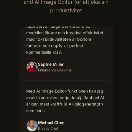
and AI Image Editor för att öka sin
Raphael AI Image Generator med -
produktivitet
modellen ökade min kreativa effektivitet
med 10x! Bildkvaliteten är bortom
fantasin och uppfyller perfekt
kommersiella krav.
Sophie Miller
Frilansande Designer
Med AI Image Editor-funktionen kan jag
exakt kontrollera varje detalj. Raphael AI
är den mest kraftfulla AI-bildgeneratorn
som finns!
Michael Chen
Kreativ Chef
Som e-handelschef hjälper Raphael AI