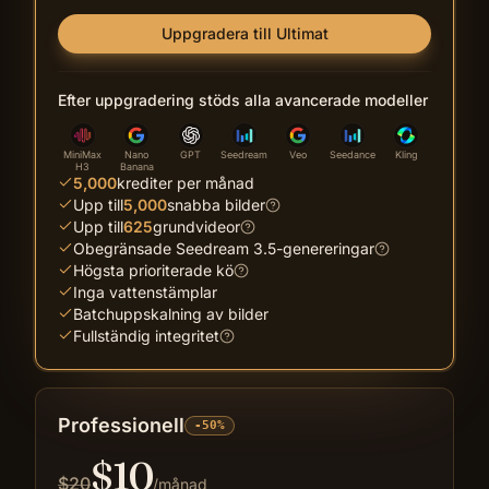
Uppgradera till Ultimat
Efter uppgradering stöds alla avancerade modeller
MiniMax
Nano
GPT
Seedream
Veo
Seedance
Kling
H3
Banana
5,000
krediter per månad
Upp till
5,000
snabba bilder
Upp till
625
grundvideor
Obegränsade Seedream 3.5-genereringar
Högsta prioriterade kö
Inga vattenstämplar
Batchuppskalning av bilder
Fullständig integritet
Professionell
-50%
$
10
$
20
/månad