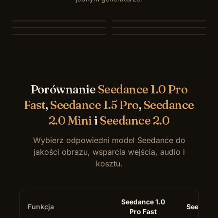
MiniMax H3
Seedance 2.0 Mini
Seedance 1.5 Pro
Seedance 1.0 Pro Fast
Veo 3.1
Kling 3.0
Porównanie
Seedance 1.0 Pro
Fast
,
Seedance 1.5 Pro
,
Seedance
2.0 Mini
i
Seedance 2.0
Wybierz odpowiedni model Seedance do
jakości obrazu, wsparcia wejścia, audio i
kosztu.
Seedance 1.0
Funkcja
Seedance
Pro Fast