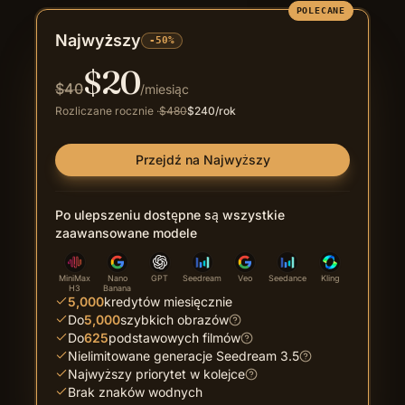
POLECANE
Najwyższy
-50%
$
20
$
40
/miesiąc
Rozliczane rocznie
·
$
480
$
240
/rok
Przejdź na Najwyższy
Po ulepszeniu dostępne są wszystkie
zaawansowane modele
MiniMax
Nano
GPT
Seedream
Veo
Seedance
Kling
H3
Banana
5,000
kredytów miesięcznie
Do
5,000
szybkich obrazów
Do
625
podstawowych filmów
Nielimitowane generacje Seedream 3.5
Najwyższy priorytet w kolejce
Brak znaków wodnych