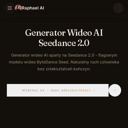
Raphael AI
Generator Wideo AI
Seedance 2.0
Generator wideo AI oparty na Seedance 2.0 - flagowym
modelu wideo ByteDance Seed. Naturalny ruch człowieka
bez zniekształceń kończyn.
Seedance 2.0 to flagowy model AI do generowania wideo
MINIMAX H3 · NOWA WERSJA
WYPRÓBUJ
→