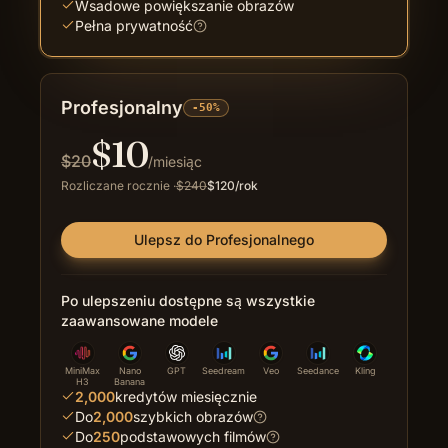
Wsadowe powiększanie obrazów
Pełna prywatność
Profesjonalny
-50%
$
10
$
20
/miesiąc
Rozliczane rocznie
·
$
240
$
120
/rok
Ulepsz do Profesjonalnego
Po ulepszeniu dostępne są wszystkie
zaawansowane modele
MiniMax
Nano
GPT
Seedream
Veo
Seedance
Kling
H3
Banana
2,000
kredytów miesięcznie
Do
2,000
szybkich obrazów
Do
250
podstawowych filmów