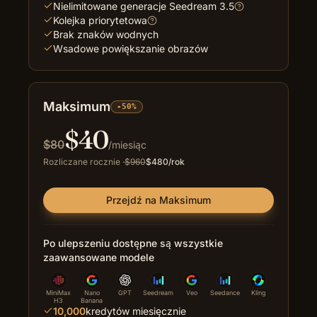
Nielimitowane generacje Seedream 3.5
Kolejka priorytetowa
Brak znaków wodnych
Wsadowe powiększanie obrazów
Maksimum
-50%
$
40
$
80
/miesiąc
Rozliczane rocznie
·
$
960
$
480
/rok
Przejdź na Maksimum
Po ulepszeniu dostępne są wszystkie
zaawansowane modele
MiniMax
Nano
GPT
Seedream
Veo
Seedance
Kling
H3
Banana
10,000
kredytów miesięcznie