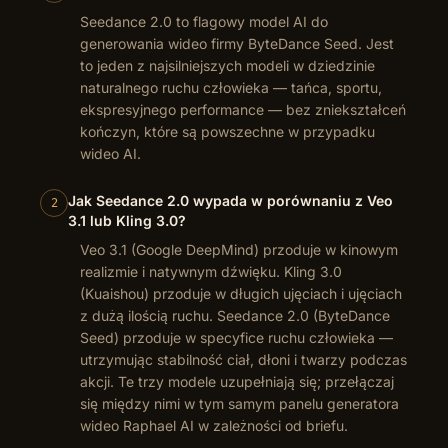
Seedance 2.0 to flagowy model AI do
generowania wideo firmy ByteDance Seed. Jest
to jeden z najsilniejszych modeli w dziedzinie
naturalnego ruchu człowieka — tańca, sportu,
ekspresyjnego performance — bez zniekształceń
kończyn, które są powszechne w przypadku
wideo AI.
Jak Seedance 2.0 wypada w porównaniu z Veo
2
3.1 lub Kling 3.0?
Veo 3.1 (Google DeepMind) przoduje w kinowym
realizmie i natywnym dźwięku. Kling 3.0
(Kuaishou) przoduje w długich ujęciach i ujęciach
z dużą ilością ruchu. Seedance 2.0 (ByteDance
Seed) przoduje w specyfice ruchu człowieka —
utrzymując stabilność ciał, dłoni i twarzy podczas
akcji. Te trzy modele uzupełniają się; przełączaj
się między nimi w tym samym panelu generatora
wideo Raphael AI w zależności od briefu.