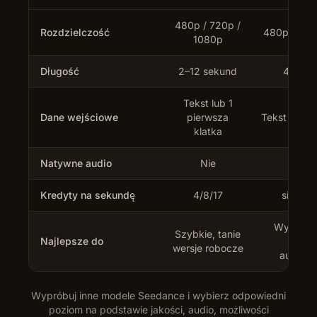
480p / 720p /
Rozdzielczość
480p / 720
1080p
Długość
2–12 sekund
4–12 s
Tekst lub 1
Dane wejściowe
pierwsza
Tekst lub do
klatka
Natywne audio
Nie
Ta
Kredyty na sekundę
4/8/17
silent 5
Wysokiej 
Szybkie, tanie
Najlepsze do
produ
wersje robocze
audiowi
Wypróbuj inne modele Seedance i wybierz odpowiedni
poziom na podstawie jakości, audio, możliwości