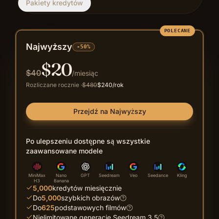
Pakiety kredytów
Sarah Wang
Menedżer E-commerce
POLECANE
Najwyższy
-50%
$
20
$
40
/miesiąc
Rozliczane rocznie
·
$
480
$
240
/rok
Przejdź na Najwyższy
Po ulepszeniu dostępne są wszystkie
zaawansowane modele
MiniMax
Nano
GPT
Seedream
Veo
Seedance
Kling
H3
Banana
5,000
kredytów miesięcznie
Do
5,000
szybkich obrazów
Do
625
podstawowych filmów
Nielimitowane generacje Seedream 3.5