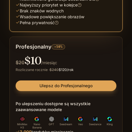
Najwyższy priorytet w kolejce
Brak znaków wodnych
Wsadowe powiększanie obrazów
Pełna prywatność
Profesjonalny
-50%
$
10
$
20
/miesiąc
Rozliczane rocznie
·
$
240
$
120
/rok
Ulepsz do Profesjonalnego
Po ulepszeniu dostępne są wszystkie
zaawansowane modele
MiniMax
Nano
GPT
Seedream
Veo
Seedance
Kling
H3
Banana
2,000
kredytów miesięcznie