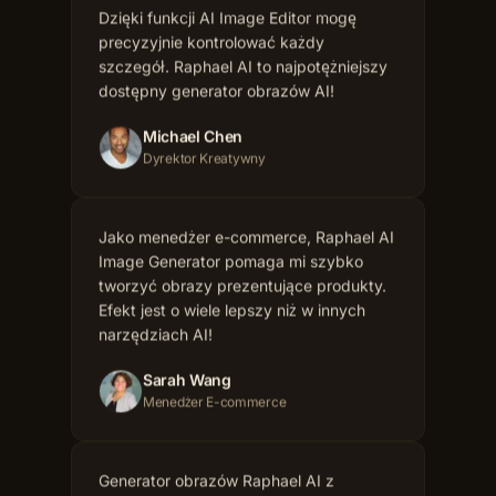
dostępny generator obrazów AI!
Michael Chen
Dyrektor Kreatywny
Jako menedżer e-commerce, Raphael AI
Image Generator pomaga mi szybko
tworzyć obrazy prezentujące produkty.
Efekt jest o wiele lepszy niż w innych
narzędziach AI!
Sarah Wang
Menedżer E-commerce
Generator obrazów Raphael AI z
modelem zwiększył moją wydajność
twórczą 10-krotnie! Jakość obrazu jest
nie do wyobrażenia i doskonale spełnia