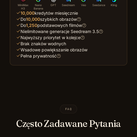
MiniMax
Nano
GPT
Seedream
Veo
Seedance
Kling
H3
Banana
10,000
kredytów miesięcznie
Do
10,000
szybkich obrazów
Do
1,250
podstawowych filmów
Nielimitowane generacje Seedream 3.5
Najwyższy priorytet w kolejce
Brak znaków wodnych
Wsadowe powiększanie obrazów
Pełna prywatność
FAQ
Często Zadawane Pytania