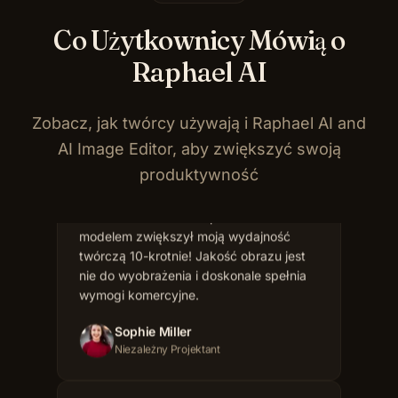
Co Użytkownicy Mówią o
Raphael AI
Zobacz, jak twórcy używają i Raphael AI and
AI Image Editor, aby zwiększyć swoją
Generator obrazów Raphael AI z
produktywność
modelem zwiększył moją wydajność
twórczą 10-krotnie! Jakość obrazu jest
nie do wyobrażenia i doskonale spełnia
wymogi komercyjne.
Sophie Miller
Niezależny Projektant
Dzięki funkcji AI Image Editor mogę
precyzyjnie kontrolować każdy
szczegół. Raphael AI to najpotężniejszy