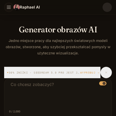
Raphael AI
Generator obrazów AI
Jedno miejsce pracy dla najlepszych światowych modeli
obrazów, stworzone, aby szybciej przekształcać pomysły w
użyteczne wizualizacje.
Jedno miejsce pracy dla najlepszych światowych modeli 
30% ZNIŻKI · SEEDREAM 5.0 PRO JEST JUŻ DOSTĘPNY
WYPRÓBUJ
→
Prompt opisu
0
/ 2,000