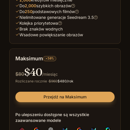
Do
2,000
szybkich obrazów
Do
250
podstawowych filmów
Nielimitowane generacje Seedream 3.5
Kolejka priorytetowa
Brak znaków wodnych
Wsadowe powiększanie obrazów
Maksimum
-50%
$
40
$
80
/miesiąc
Rozliczane rocznie
·
$
960
$
480
/rok
Przejdź na Maksimum
Po ulepszeniu dostępne są wszystkie
zaawansowane modele