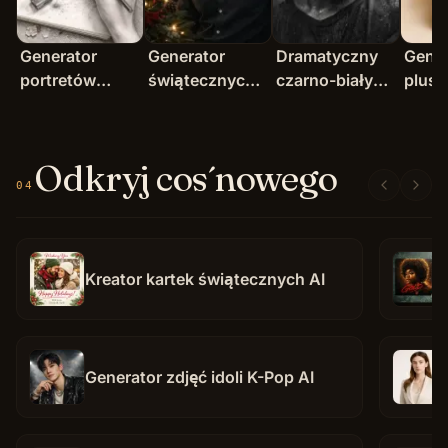
Generator
Generator
Dramatyczny
Gener
portretów
świątecznych
czarno-biały
plusz
szkicowych AI
portretów AI
portret AI
Odkryj coś nowego
04
Kreator kartek świątecznych AI
Generator zdjęć idoli K-Pop AI