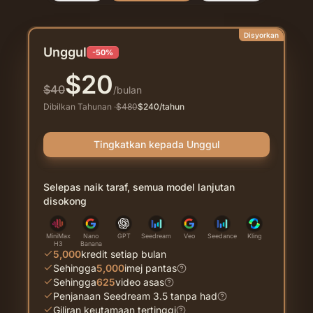
Disyorkan
Unggul
-50%
$
20
$
40
/bulan
Dibilkan Tahunan
·
$
480
$
240
/tahun
Tingkatkan kepada Unggul
Selepas naik taraf, semua model lanjutan
disokong
MiniMax
Nano
GPT
Seedream
Veo
Seedance
Kling
H3
Banana
5,000
kredit setiap bulan
Sehingga
5,000
imej pantas
Sehingga
625
video asas
Penjanaan Seedream 3.5 tanpa had
Giliran keutamaan tertinggi