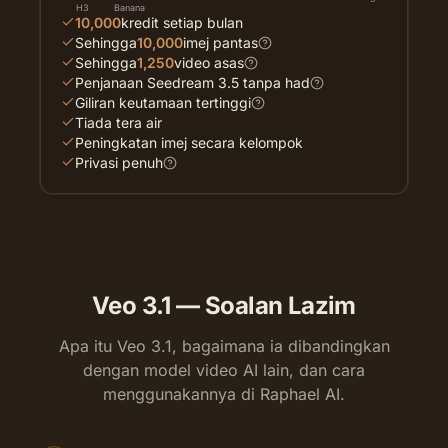
H3
Banana
10,000
kredit setiap bulan
Sehingga
10,000
imej pantas
Sehingga
1,250
video asas
Penjanaan Seedream 3.5 tanpa had
Giliran keutamaan tertinggi
Tiada tera air
Peningkatan imej secara kelompok
Privasi penuh
Veo 3.1 — Soalan Lazim
Apa itu Veo 3.1, bagaimana ia dibandingkan
dengan model video AI lain, dan cara
menggunakannya di Raphael AI.