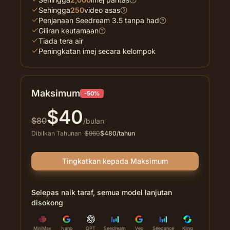
Sehingga
250
video asas
Penjanaan Seedream 3.5 tanpa had
Giliran keutamaan
Tiada tera air
Peningkatan imej secara kelompok
Maksimum
-50%
$
40
$
80
/bulan
Dibilkan Tahunan
·
$
960
$
480
/tahun
Tingkatkan kepada Maksimum
Selepas naik taraf, semua model lanjutan
disokong
MiniMax
Nano
GPT
Seedream
Veo
Seedance
Kling