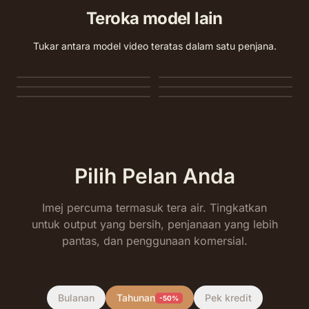
Teroka model lain
Tukar antara model video teratas dalam satu penjana.
MiniMax H3
Seedance 2.0
Seedance 2.0 Mini
Seedance 1.5 Pro
Seedance 1.0 Pro Fast
Kling 3.0
Pilih Pelan Anda
Imej percuma termasuk tera air. Tingkatkan
untuk output yang bersih, penjanaan yang lebih
pantas, dan penggunaan komersial.
Bulanan
Tahunan
Pek kredit
-50%