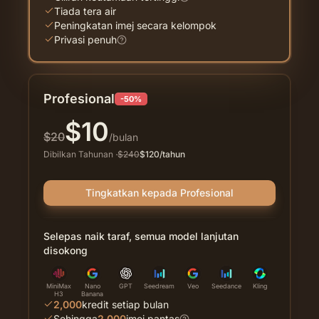
Tiada tera air
Peningkatan imej secara kelompok
Privasi penuh
Profesional
-50%
$
10
$
20
/bulan
Dibilkan Tahunan
·
$
240
$
120
/tahun
Tingkatkan kepada Profesional
Selepas naik taraf, semua model lanjutan
disokong
MiniMax
Nano
GPT
Seedream
Veo
Seedance
Kling
H3
Banana
2,000
kredit setiap bulan
Sehingga
2,000
imej pantas