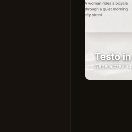
Testo i
Genera brevi cl