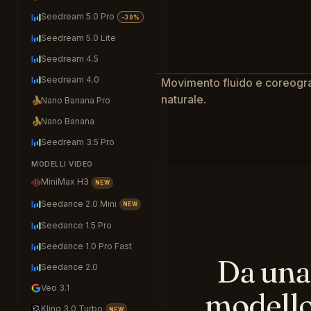
Seedream 5.0 Pro
-30%
Seedream 5.0 Lite
Seedream 4.5
Seedream 4.0
Movimento fluido e coreogra
naturale.
🍌
Nano Banana Pro
🍌
Nano Banana
Seedream 3.5 Pro
MODELLI VIDEO
MiniMax H3
NEW
Seedance 2.0 Mini
NEW
Seedance 1.5 Pro
Seedance 1.0 Pro Fast
Da una 
Seedance 2.0
Veo 3.1
modello
Kling 3.0 Turbo
NEW