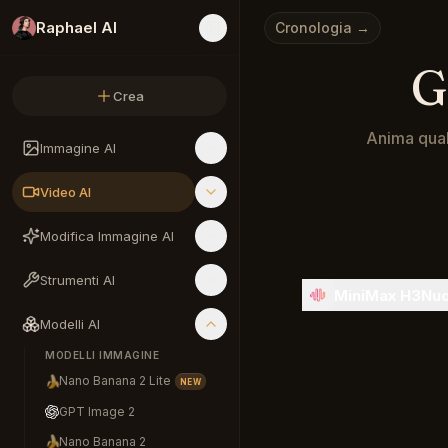
Raphael AI
Cronologia →
G
Crea
Anima qual
Immagine AI
Generatore AI
Video AI
Modifica Immagine AI
Strumenti AI
MiniMax H3
Nuo
Modelli AI
MODELLI IMMAGINE
🍌
Nano Banana 2 Lite
NEW
GPT Image 2
🍌
Nano Banana 2