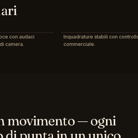
ari
oce con audaci
Inquadrature stabili con controll
di camera.
commerciale.
 in movimento — ogni
 di punta in un unico