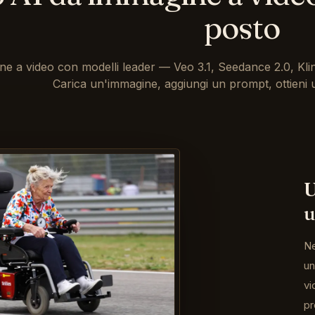
posto
e a video con modelli leader — Veo 3.1, Seedance 2.0, Kli
Carica un'immagine, aggiungi un prompt, ottieni 
U
u
Ne
un
vi
pr