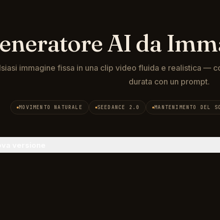
eneratore AI da Imma
siasi immagine fissa in una clip video fluida e realistica —
durata con un prompt.
 da immagine a video che dà vita alle immagini statiche con
MOVIMENTO NATURALE
SEEDANCE 2.0
MANTENIMENTO DEL S
va versione