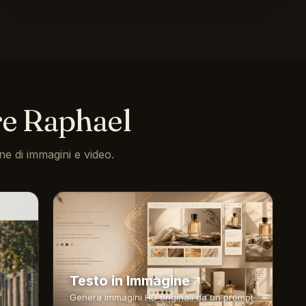
re Raphael
ne di immagini e video.
Testo in Immagine
Genera immagini HD originali da un prompt