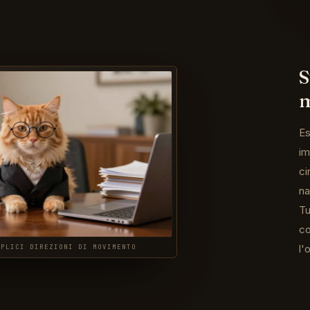
S
Es
im
ci
na
Tu
co
l'
EPLICI DIREZIONI DI MOVIMENTO