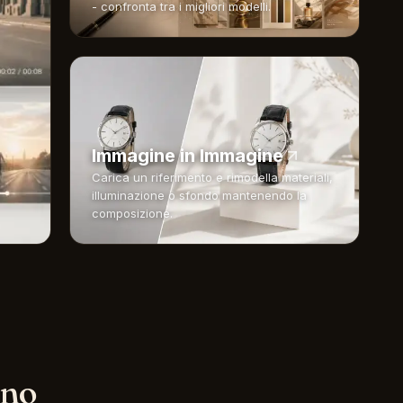
- confronta tra i migliori modelli.
Immagine in Immagine
Carica un riferimento e rimodella materiali,
illuminazione o sfondo mantenendo la
composizione.
ano