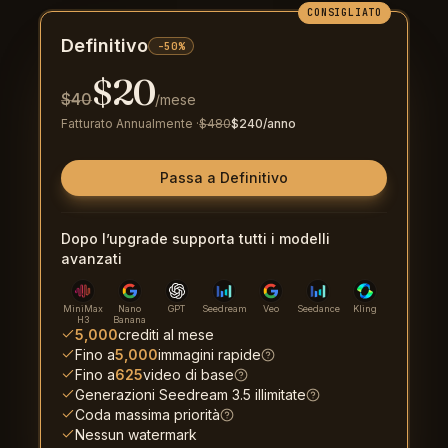
CONSIGLIATO
Definitivo
-50%
$
20
$
40
/mese
Fatturato Annualmente
·
$
480
$
240
/anno
Passa a Definitivo
Dopo l’upgrade supporta tutti i modelli
avanzati
MiniMax
Nano
GPT
Seedream
Veo
Seedance
Kling
H3
Banana
5,000
crediti al mese
Fino a
5,000
immagini rapide
Fino a
625
video di base
Generazioni Seedream 3.5 illimitate
Coda massima priorità
Nessun watermark