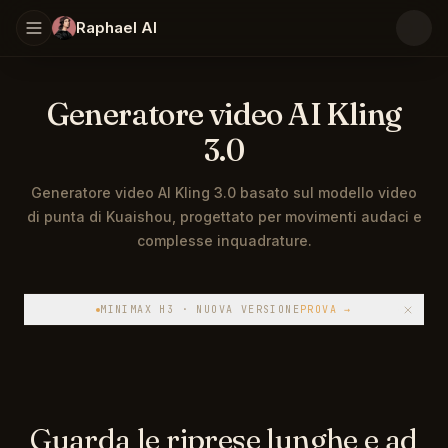
Raphael AI
Generatore video AI Kling
3.0
Generatore video AI Kling 3.0 basato sul modello video
di punta di Kuaishou, progettato per movimenti audaci e
complesse inquadrature.
Kling 3.0 è il modello video AI di punta di Kuaishou. Gest
MINIMAX H3 · NUOVA VERSIONE
PROVA
→
Guarda le riprese lunghe e ad