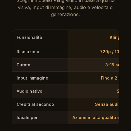
Scegli il modello Kling video in base a qualità
visiva, input di immagine, audio e velocità di
generazione.
Funzionalità
Kling 3.0
Risoluzione
720p / 1080p /
Durata
3–15 second
Input immagine
Fino a 2 immag
Audio nativo
Sì
Crediti al secondo
Senza audio: 31/
Ideale per
Azione in alta qualità e pr