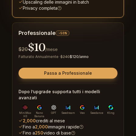
Upscaling delle immagini in batch
Privacy completa
Professionale
-50%
$
10
$
20
/mese
Fatturato Annualmente
·
$
240
$
120
/anno
Passa a Professionale
Dopo l’upgrade supporta tutti i modelli
avanzati
MiniMax
Nano
GPT
Seedream
Veo
Seedance
Kling
H3
Banana
2,000
crediti al mese
Fino a
2,000
immagini rapide
Fino a
250
video di base