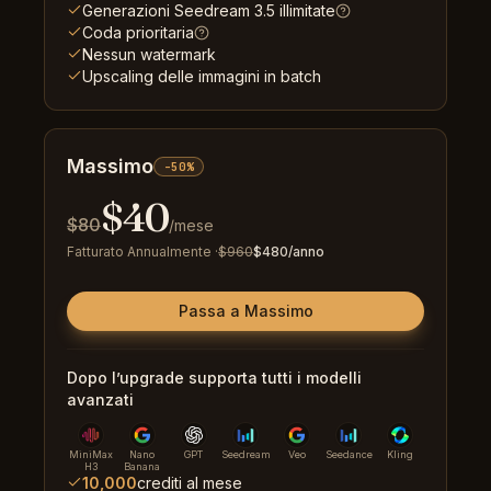
Generazioni Seedream 3.5 illimitate
Coda prioritaria
Nessun watermark
Upscaling delle immagini in batch
Massimo
-50%
$
40
$
80
/mese
Fatturato Annualmente
·
$
960
$
480
/anno
Passa a Massimo
Dopo l’upgrade supporta tutti i modelli
avanzati
MiniMax
Nano
GPT
Seedream
Veo
Seedance
Kling
H3
Banana
10,000
crediti al mese