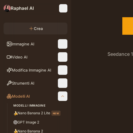
Raphael AI
G
Crea
Immagine AI
Seedance 1.
Video AI
I video AI ge
Modifica Immagine AI
Strumenti AI
Modelli AI
MODELLI IMMAGINE
🍌
Nano Banana 2 Lite
NEW
GPT Image 2
🍌
Nano Banana 2