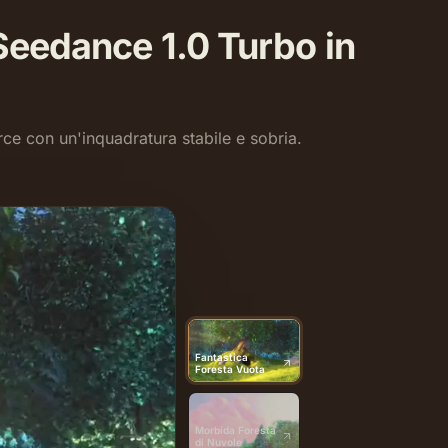
 Seedance 1.0 Turbo in
ce con un'inquadratura stabile e sobria.
Fantastica
Foresta Vuota
Morbida Foresta
di Nuvole