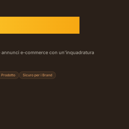
Seedance 1.0
l e annunci e-commerce con un'inquadratura
rodotti che si deformano, inquadrature che oscillano. Seedan
 Prodotto
Sicuro per i Brand