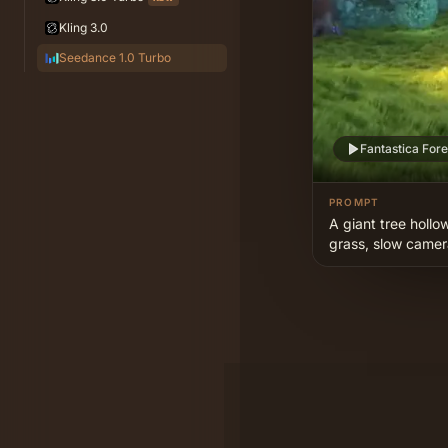
Kling 3.0
Seedance 1.0 Turbo
Fantastica For
PROMPT
A giant tree hollow
grass, slow camer