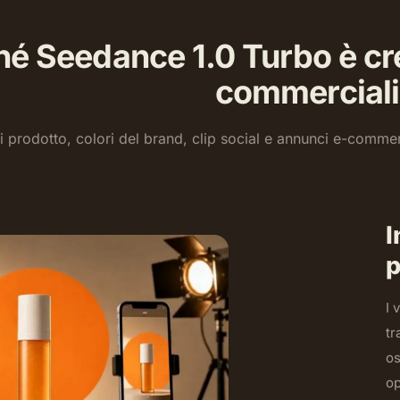
hé Seedance 1.0 Turbo è cre
commerciali
 prodotto, colori del brand, clip social e annunci e-commer
I
p
I 
tr
os
op