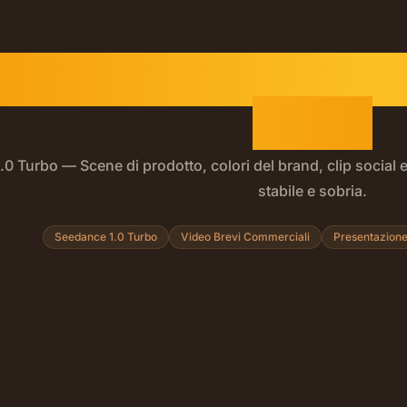
eneratore Video AI 
Turbo
0 Turbo — Scene di prodotto, colori del brand, clip socia
stabile e sobria.
nerici tendono a scivolare: personaggi che si trasformano, p
Seedance 1.0 Turbo
Video Brevi Commerciali
Presentazione