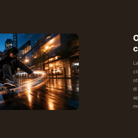
O
c
La
cl
ot
di
ap
me