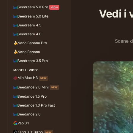
Seedream 5.0 Pro
-30%
Vedi i
Seedream 5.0 Lite
Seedream 4.5
Seedream 4.0
Scene di
🍌
Nano Banana Pro
🍌
Nano Banana
Seedream 3.5 Pro
MODELLI VIDEO
MiniMax H3
NEW
Seedance 2.0 Mini
NEW
Seedance 1.5 Pro
Seedance 1.0 Pro Fast
Seedance 2.0
Veo 3.1
Kling 3.0 Turbo
NEW