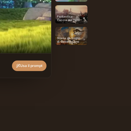
Fantastica
Caccia sui Tetti
Scena da Sogno
di Gatto e Cane
Usa il prompt