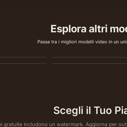
Esplora altri mod
Seedance 2.0
Passa tra i migliori modelli video in un un
Pro
Seedance 1.0 Pro Fast
mento a qualsiasi media
Movimento fluido e coreografia natural
grafico con audio
Testo e immagine in video rapidi e a b
costo fino a 1080p.
Scegli il Tuo P
i gratuite includono un watermark. Aggiorna per outp