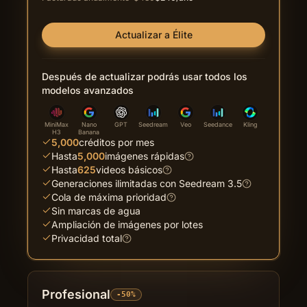
Actualizar a Élite
Después de actualizar podrás usar todos los
modelos avanzados
MiniMax
Nano
GPT
Seedream
Veo
Seedance
Kling
H3
Banana
5,000
créditos por mes
Hasta
5,000
imágenes rápidas
Hasta
625
videos básicos
Generaciones ilimitadas con Seedream 3.5
Cola de máxima prioridad
Sin marcas de agua
Ampliación de imágenes por lotes
Privacidad total
Profesional
-50%