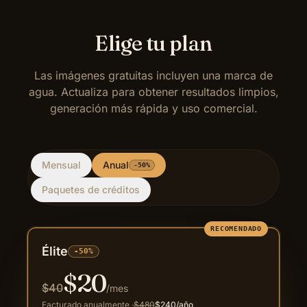
Elige tu plan
Las imágenes gratuitas incluyen una marca de
agua. Actualiza para obtener resultados limpios,
generación más rápida y uso comercial.
Mensual
Anual
-50%
Paquetes de créditos
RECOMENDADO
Élite
-50%
$
20
$
40
/mes
Facturado anualmente
·
$
480
$
240
/año