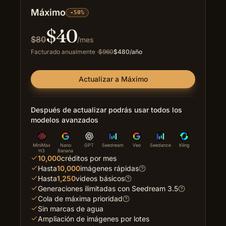
Máximo
-50%
$
40
$
80
/mes
Facturado anualmente
·
$
960
$
480
/año
Actualizar a Máximo
Después de actualizar podrás usar todos los
modelos avanzados
MiniMax
Nano
GPT
Seedream
Veo
Seedance
Kling
H3
Banana
10,000
créditos por mes
Hasta
10,000
imágenes rápidas
Hasta
1,250
videos básicos
Generaciones ilimitadas con Seedream 3.5
Cola de máxima prioridad
Sin marcas de agua
Ampliación de imágenes por lotes