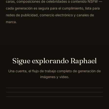
caras, composiciones de celebridades o contenido NSFW —
cada generación es segura para el cumplimiento, lista para
redes de publicidad, comercio electrónico y canales de
marca.
Sigue explorando Raphael
Imagen a Video
Una cuenta, el flujo de trabajo completo de generación de
Texto a Imagen
Da vida a cualquier imagen estática con movimiento,
imágenes y video.
Imagen a Imagen
voz y sonido en segundos.
Genera imágenes HD originales a partir de una sola indicación:
compara entre los mejores modelos.
Sube una referencia y cambia el estilo de materiales,
iluminación o fondo manteniendo la composición.