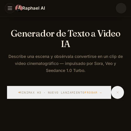
Raphael AI
Generador de Texto a Video
IA
Describe una escena y obsérvala convertirse en un clip de
video cinematográfico — impulsado por Sora, Veo y
Seedance 1.0 Turbo.
Generador de texto a video IA que convierte prompts en 
MINIMAX H3 · NUEVO LANZAMIENTO
PROBAR
→