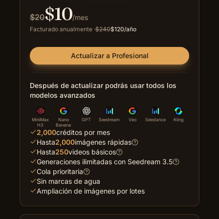
$
10
$
20
/mes
Facturado anualmente
·
$
240
$
120
/año
Actualizar a Profesional
Después de actualizar podrás usar todos los
modelos avanzados
MiniMax
Nano
GPT
Seedream
Veo
Seedance
Kling
H3
Banana
2,000
créditos por mes
Hasta
2,000
imágenes rápidas
Hasta
250
videos básicos
Generaciones ilimitadas con Seedream 3.5
Cola prioritaria
Sin marcas de agua
Ampliación de imágenes por lotes