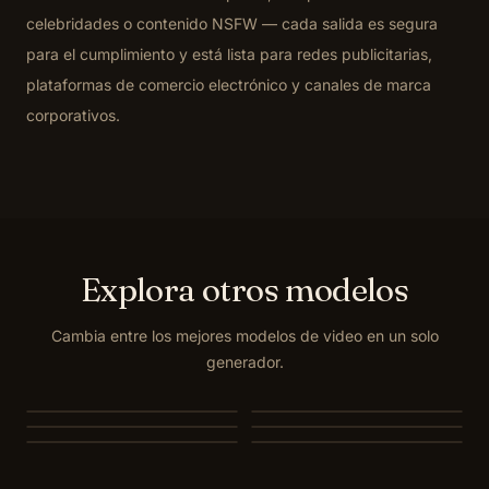
celebridades o contenido NSFW — cada salida es segura
para el cumplimiento y está lista para redes publicitarias,
plataformas de comercio electrónico y canales de marca
corporativos.
Explora otros modelos
Cambia entre los mejores modelos de video en un solo
generador.
MiniMax H3
Seedance 2.0
Seedance 2.0 Mini
Seedance 1.5 Pro
Seedance 1.0 Pro Fast
Veo 3.1