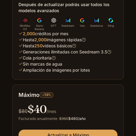
Después de actualizar podrás usar todos los
modelos avanzados
MiniMax
Nano
GPT
Seedream
Veo
Seedance
Kling
H3
Banana
2,000
créditos por mes
Hasta
2,000
imágenes rápidas
Hasta
250
videos básicos
Generaciones ilimitadas con Seedream 3.5
Cola prioritaria
Sin marcas de agua
Ampliación de imágenes por lotes
Máximo
-50%
$
40
$
80
/mes
Facturado anualmente
·
$
960
$
480
/año
Actualizar a Máximo