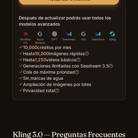
Después de actualizar podrás usar todos los
modelos avanzados
MiniMax
Nano
GPT
Seedream
Veo
Seedance
Kling
H3
Banana
10,000
créditos por mes
Hasta
10,000
imágenes rápidas
Hasta
1,250
videos básicos
Generaciones ilimitadas con Seedream 3.5
Cola de máxima prioridad
Sin marcas de agua
Ampliación de imágenes por lotes
Privacidad total
Kling 3.0 — Preguntas Frecuentes