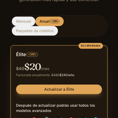
Mensual
Anual
-50%
Paquetes de créditos
RECOMENDADO
Élite
-50%
$
20
$
40
/mes
Facturado anualmente
·
$
480
$
240
/año
Actualizar a Élite
Después de actualizar podrás usar todos los
modelos avanzados