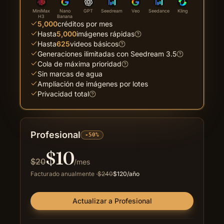
MiniMax
Nano
GPT
Seedream
Veo
Seedance
Kling
H3
Banana
5,000
créditos por mes
Hasta
5,000
imágenes rápidas
Hasta
625
videos básicos
Generaciones ilimitadas con Seedream 3.5
Cola de máxima prioridad
Sin marcas de agua
Ampliación de imágenes por lotes
Privacidad total
Profesional
-50%
$
10
$
20
/mes
Facturado anualmente
·
$
240
$
120
/año
Actualizar a Profesional