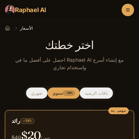
Raphael AI
الأسعار
الرئيسية
اختر خطتك
احصل على أفضل ما في Raphael AI مع إنشاء أسرع
واستخدام تجاري
باقات الرصيد
سنوي
شهري
-50%
موصى به
رائد
-50%
$
20
$
40
/شهر