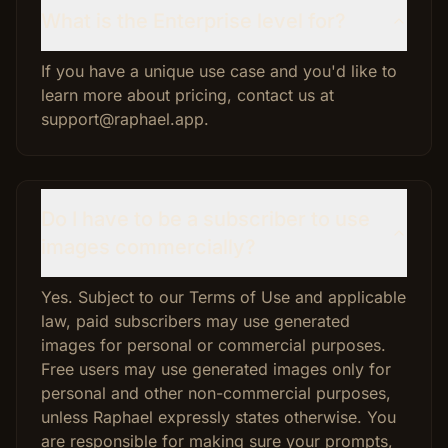
What is the Enterprise level for?
If you have a unique use case and you'd like to
learn more about pricing, contact us at
support@raphael.app.
Do I have to be a subscriber to use
images commercially?
Yes. Subject to our Terms of Use and applicable
law, paid subscribers may use generated
images for personal or commercial purposes.
Free users may use generated images only for
personal and other non-commercial purposes,
unless Raphael expressly states otherwise. You
are responsible for making sure your prompts,