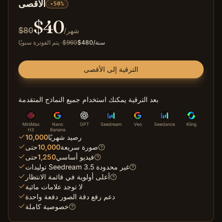
الأقصى
-50%
$
40
$
80
/شهر
/سنة
480
$
960
$
·
يتم الفوترة سنويًا
الترقية إلى الأقصى
بعد الترقية يمكنك استخدام جميع النماذج المتقدمة
MiniMax
Nano
GPT
Seedream
Veo
Seedance
Kling
H3
Banana
رصيد شهريًا
10,000
صورة سريعة
10,000
حتى
فيديو أساسي
1,250
حتى
توليدات Seedream 3.5 غير محدودة
أعلى أولوية في قائمة الانتظار
لا توجد علامات مائية
دعم رفع دقة الصور دفعة واحدة
خصوصية كاملة