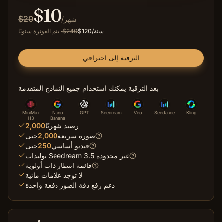
$
10
$
20
/شهر
/سنة
120
$
240
$
·
يتم الفوترة سنويًا
الترقية إلى احترافي
بعد الترقية يمكنك استخدام جميع النماذج المتقدمة
MiniMax
Nano
GPT
Seedream
Veo
Seedance
Kling
H3
Banana
رصيد شهريًا
2,000
صورة سريعة
2,000
حتى
فيديو أساسي
250
حتى
توليدات Seedream 3.5 غير محدودة
قائمة انتظار ذات أولوية
لا توجد علامات مائية
دعم رفع دقة الصور دفعة واحدة