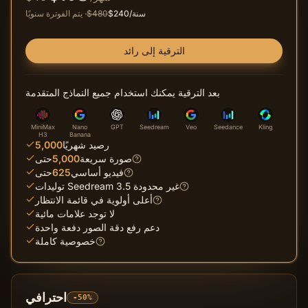
/سنة
240
$
480
$
·
يتم الفوترة سنويًا
الترقية إلى رائد
بعد الترقية يمكنك استخدام جميع النماذج المتقدمة
MiniMax
Nano
GPT
Seedream
Veo
Seedance
Kling
H3
Banana
رصيد شهريًا
5,000
صورة سريعة
5,000
حتى
فيديو أساسي
625
حتى
توليدات Seedream 3.5 غير محدودة
أعلى أولوية في قائمة الانتظار
لا توجد علامات مائية
دعم رفع دقة الصور دفعة واحدة
خصوصية كاملة
احترافي
-50%