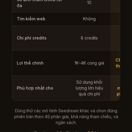
10
1
đa
Tìm kiếm web
Không
Kh
Chi phí credits
8 credits
12 cr
Chỉnh 
Lợi thế chính
1K–4K cùng giá
tham c
Sử dụng khối
Tài
Phù hợp nhất cho
lượng lớn hiệu
market
quả chi phí
phân g
Dùng thử các mô hình Seedream khác và chọn đúng
phiên bản theo độ phân giải, khả năng tham chiếu, và
ngân sách.