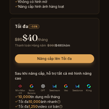
Không có hình mờ
Nâng cấp hình ảnh hàng loạt
Tối đa
-50%
$
40
$
80
/tháng
Thanh toán Hàng năm
·
$
960
$
480
/năm
Nâng cấp lên Tối đa
Sau khi nâng cấp, hỗ trợ tất cả mô hình nâng
cao
MiniMax
Nano
GPT
Seedream
Veo
Seedance
Kling
H3
Banana
10,000
tín dụng mỗi tháng
Tối đa
10,000
ảnh nhanh
Tối đa
1,250
video cơ bản