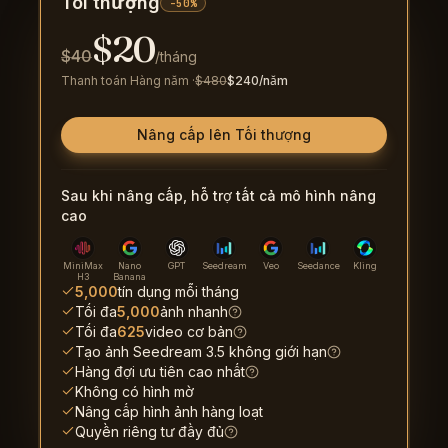
Tối thượng
-50%
$
20
$
40
/tháng
Thanh toán Hàng năm
·
$
480
$
240
/năm
Nâng cấp lên Tối thượng
Sau khi nâng cấp, hỗ trợ tất cả mô hình nâng
cao
MiniMax
Nano
GPT
Seedream
Veo
Seedance
Kling
H3
Banana
5,000
tín dụng mỗi tháng
Tối đa
5,000
ảnh nhanh
Tối đa
625
video cơ bản
Tạo ảnh Seedream 3.5 không giới hạn
Hàng đợi ưu tiên cao nhất
Không có hình mờ
Nâng cấp hình ảnh hàng loạt
Quyền riêng tư đầy đủ