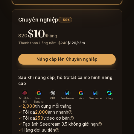
Chuyên nghiệp
-50%
$
10
$
20
/tháng
Thanh toán Hàng năm
·
$
240
$
120
/năm
Nâng cấp lên Chuyên nghiệp
Sau khi nâng cấp, hỗ trợ tất cả mô hình nâng
cao
MiniMax
Nano
GPT
Seedream
Veo
Seedance
Kling
H3
Banana
2,000
tín dụng mỗi tháng
Tối đa
2,000
ảnh nhanh
Tối đa
250
video cơ bản
Tạo ảnh Seedream 3.5 không giới hạn
Hàng đợi ưu tiên