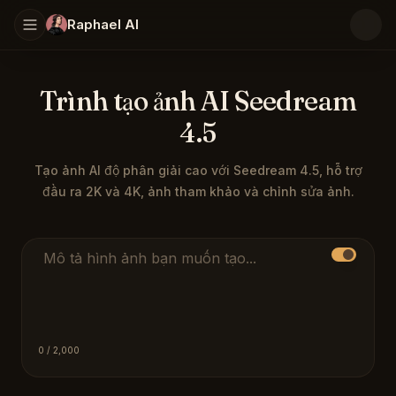
Raphael AI
Trình tạo ảnh AI Seedream
4.5
Tạo ảnh AI độ phân giải cao với Seedream 4.5, hỗ trợ
đầu ra 2K và 4K, ảnh tham khảo và chỉnh sửa ảnh.
Seedream 4.5 là một mô hình Seed của ByteDance để tạo
Lời nhắc mô tả
0
/ 2,000