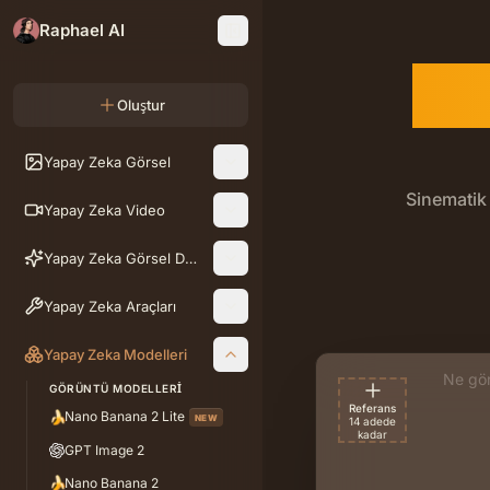
Raphael AI
Se
Oluştur
Yapay Zeka Görsel
Sinematik 
Yapay Zeka Video
Seedream 5.0 
Yapay Zeka Görsel Düzenleme
Yapay Zeka Araçları
Yapay Zeka Modelleri
Açıkla
GÖRÜNTÜ MODELLERI
Referans
🍌
Nano Banana 2 Lite
NEW
14 adede
kadar
GPT Image 2
🍌
Nano Banana 2