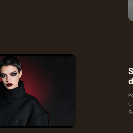
S
d
Po
ış
Se