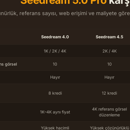
Seedream 5.0 Pro
karş
nürlük, referans sayısı, web erişimi ve maliyete gö
Seedream 4.0
Seedream 4.5
1K / 2K / 4K
2K / 4K
s görsel
10
10
Hayır
Hayır
8 kredi
12 kredi
4K referans görsel
1K–4K aynı fiyat
düzenleme
Yüksek hacimli
Yüksek çözünürlüklü