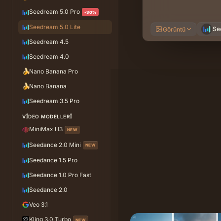
Seedream 5.0 Pro
-30%
Seedream 5.0 Lite
Se
Görüntü
Seedream 4.5
Seedream 4.0
🍌
Nano Banana Pro
🍌
Nano Banana
Seedream 3.5 Pro
VIDEO MODELLERI
MiniMax H3
NEW
Seedance 2.0 Mini
NEW
Seedance 1.5 Pro
Seedance 1.0 Pro Fast
Seedance 2.0
Veo 3.1
Kling 3.0 Turbo
NEW