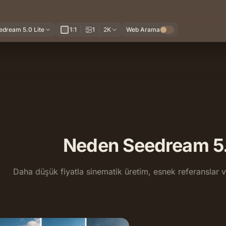
edream 5.0 Lite
1:1
1
2K
Web Arama
Neden Seedream 5.
Daha düşük fiyatla sinematik üretim, esnek referanslar ve