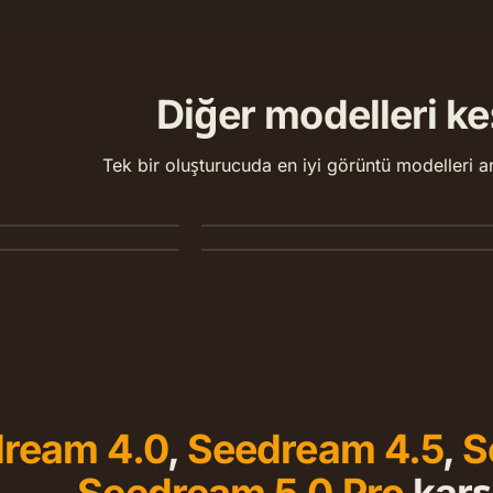
Diğer modelleri ke
2
Nano Banana 2 Lite
Tek bir oluşturucuda en iyi görüntü modelleri a
 Pro
oklu referans
Seedream 4.5
11 kredi için hızlı 1K üretim ve düzenlem
tim ve çoklu referans
2K / 4K üretim ve referans düzenleme.
ream 4.0
,
Seedream 4.5
,
S