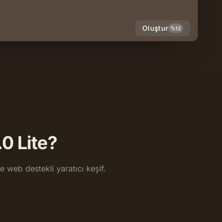
Oluştur
12
0 Lite?
 web destekli yaratıcı keşif.