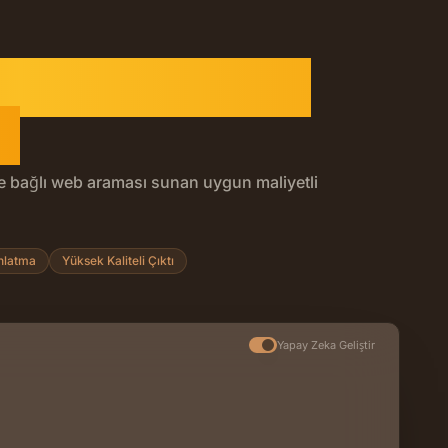
ay Zekâ Görsel
u
ğe bağlı web araması sunan uygun maliyetli
üzenleme seçeneğidir. 2K veya 3K üretin, birden fazla refe
nlatma
Yüksek Kaliteli Çıktı
Yapay Zeka Geliştir