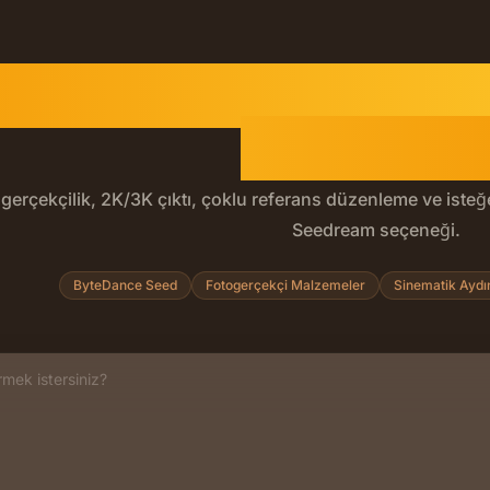
edream 5.0 Lite Yap
Oluşturuc
gerçekçilik, 2K/3K çıktı, çoklu referans düzenleme ve iste
Seedream seçeneği.
Lite, daha düşük maliyetli Seedream 5 görsel oluşturma ve d
ByteDance Seed
Fotogerçekçi Malzemeler
Sinematik Aydı
ma istemi