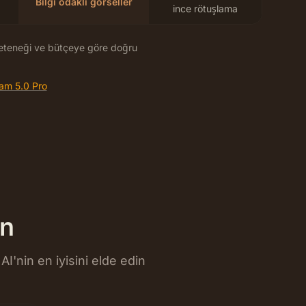
Bilgi odaklı görseller
ince rötuşlama
yeteneği ve bütçeye göre doğru
am 5.0 Pro
in
AI'nin en iyisini elde edin