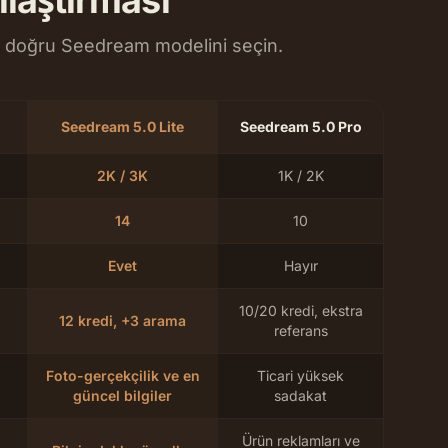
ılaştırması
re doğru Seedream modelini seçin.
Seedream 5.0 Lite
Seedream 5.0 Pro
2K / 3K
1K / 2K
14
10
Evet
Hayır
10/20 kredi, ekstra
12 kredi, +3 arama
referans
Foto-gerçekçilik ve en
Ticari yüksek
güncel bilgiler
sadakat
Ürün reklamları ve