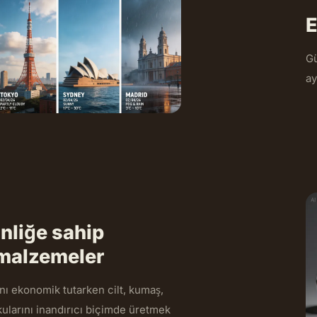
E
Gü
ay
nliğe sahip
 malzemeler
ını ekonomik tutarken cilt, kumaş,
ularını inandırıcı biçimde üretmek