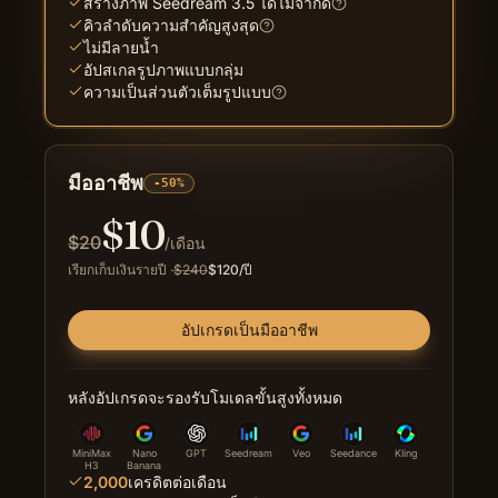
สร้างภาพ Seedream 3.5 ได้ไม่จำกัด
คิวลำดับความสำคัญสูงสุด
ไม่มีลายน้ำ
อัปสเกลรูปภาพแบบกลุ่ม
ความเป็นส่วนตัวเต็มรูปแบบ
มืออาชีพ
-50%
$
10
$
20
/เดือน
เรียกเก็บเงินรายปี
·
$
240
$
120
/ปี
อัปเกรดเป็นมืออาชีพ
หลังอัปเกรดจะรองรับโมเดลขั้นสูงทั้งหมด
MiniMax
Nano
GPT
Seedream
Veo
Seedance
Kling
H3
Banana
2,000
เครดิตต่อเดือน