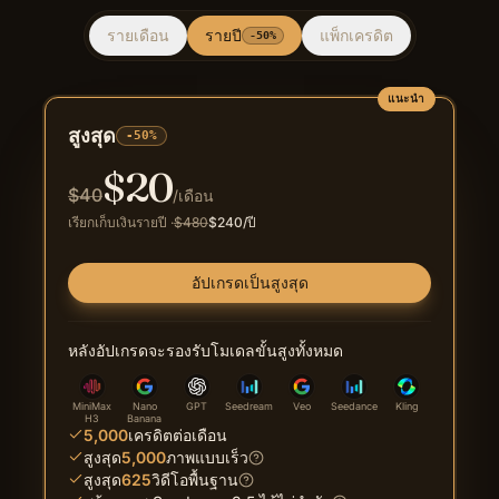
รายเดือน
รายปี
แพ็กเครดิต
-50%
แนะนำ
สูงสุด
-50%
$
20
$
40
/เดือน
เรียกเก็บเงินรายปี
·
$
480
$
240
/ปี
อัปเกรดเป็นสูงสุด
หลังอัปเกรดจะรองรับโมเดลขั้นสูงทั้งหมด
MiniMax
Nano
GPT
Seedream
Veo
Seedance
Kling
H3
Banana
5,000
เครดิตต่อเดือน
สูงสุด
5,000
ภาพแบบเร็ว
สูงสุด
625
วิดีโอพื้นฐาน