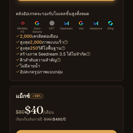
หลังอัปเกรดจะรองรับโมเดลขั้นสูงทั้งหมด
MiniMax
Nano
GPT
Seedream
Veo
Seedance
Kling
H3
Banana
2,000
เครดิตต่อเดือน
สูงสุด
2,000
ภาพแบบเร็ว
สูงสุด
250
วิดีโอพื้นฐาน
สร้างภาพ Seedream 3.5 ได้ไม่จำกัด
คิวลำดับความสำคัญ
ไม่มีลายน้ำ
อัปสเกลรูปภาพแบบกลุ่ม
แม็กซ์
-50%
$
40
$
80
/เดือน
เรียกเก็บเงินรายปี
·
$
960
$
480
/ปี