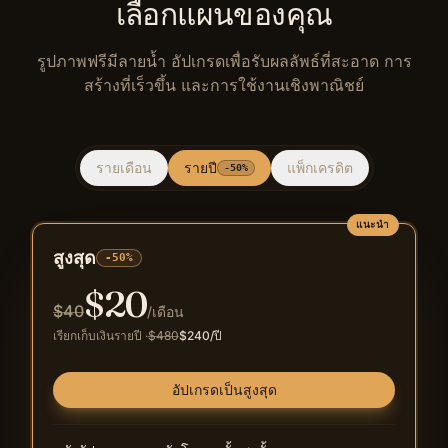
เลือกแผนของคุณ
Michael Chen
ผู้อำนวยการฝ่ายสร้างสรรค์
รูปภาพฟรีมีลายน้ำ อัปเกรดเพื่อรับผลลัพธ์ที่สะอาด การ
สร้างที่เร็วขึ้น และการใช้งานเชิงพาณิชย์
ในฐานะผู้จัดการอีคอมเมิร์ซ Raphael AI
Image Generator ช่วยให้ฉันสร้างภาพสินค้า
ได้อย่างรวดเร็ว เอฟเฟกต์ของ ดีกว่าเครื่องมือ
รายเดือน
รายปี
แพ็กเครดิต
-50%
AI อื่นๆ มาก!
Sarah Wang
แนะนำ
ผู้จัดการอีคอมเมิร์ซ
สูงสุด
-50%
$
20
$
40
/เดือน
เรียกเก็บเงินรายปี
·
$
480
$
240
/ปี
อัปเกรดเป็นสูงสุด