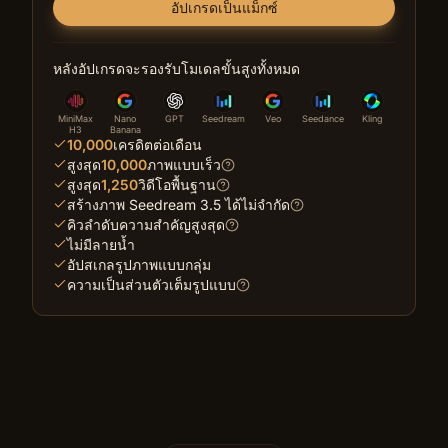
อัปเกรดเป็นแม็กซ์
หลังอัปเกรดจะรองรับโมเดลขั้นสูงทั้งหมด
MiniMax
Nano
GPT
Seedream
Veo
Seedance
Kling
H3
Banana
10,000
เครดิตต่อเดือน
สูงสุด
10,000
ภาพแบบเร็ว
สูงสุด
1,250
วิดีโอพื้นฐาน
สร้างภาพ Seedream 3.5 ได้ไม่จำกัด
คิวลำดับความสำคัญสูงสุด
ไม่มีลายน้ำ
อัปสเกลรูปภาพแบบกลุ่ม
ความเป็นส่วนตัวเต็มรูปแบบ