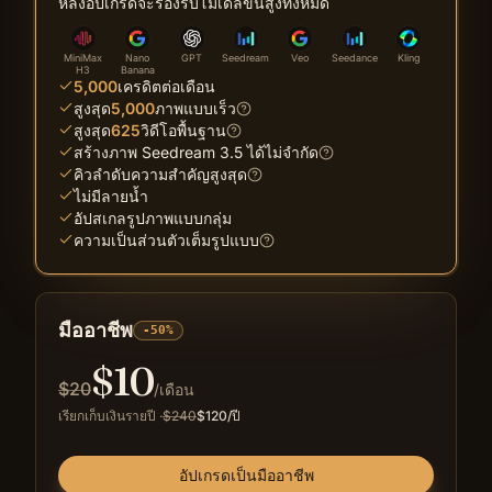
หลังอัปเกรดจะรองรับโมเดลขั้นสูงทั้งหมด
MiniMax
Nano
GPT
Seedream
Veo
Seedance
Kling
H3
Banana
5,000
เครดิตต่อเดือน
สูงสุด
5,000
ภาพแบบเร็ว
สูงสุด
625
วิดีโอพื้นฐาน
สร้างภาพ Seedream 3.5 ได้ไม่จำกัด
คิวลำดับความสำคัญสูงสุด
ไม่มีลายน้ำ
อัปสเกลรูปภาพแบบกลุ่ม
ความเป็นส่วนตัวเต็มรูปแบบ
มืออาชีพ
-50%
$
10
$
20
/เดือน
เรียกเก็บเงินรายปี
·
$
240
$
120
/ปี
อัปเกรดเป็นมืออาชีพ