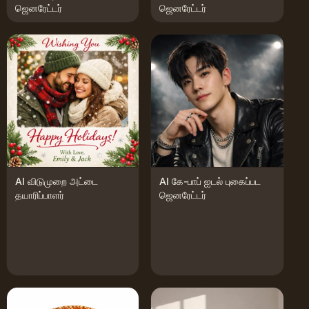
ஜெனரேட்டர்
ஜெனரேட்டர்
AI விடுமுறை அட்டை
AI கே-பாப் ஐடல் புகைப்பட
தயாரிப்பாளர்
ஜெனரேட்டர்