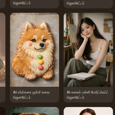
ஜெனரேட்டர்
ஜெனரேட்டர்
AI சர்க்கரை குக்கீ கலை
AI கலைப் பள்ளி போர்ட்ரெய்ட்
ஜெனரேட்டர்
ஜெனரேட்டர்