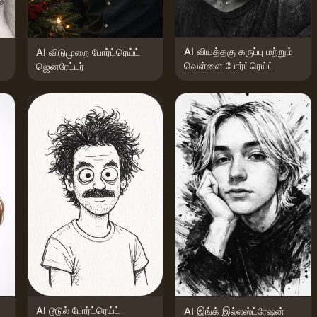
AI வியத்தகு கருப்பு மற்றும்
AI விடுமுறை போர்ட்ரெய்ட்
வெள்ளை போர்ட்ரெய்ட்
ஜெனரேட்டர்
AI டூடுல் போர்ட்ரெய்ட்
AI இங்க் இல்லஸ்ட்ரேஷன்