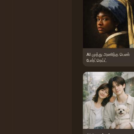
AI முத்து அணிந்த பெண்
போர்ட்ரெய்ட்