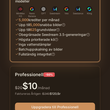
modeller
MiniMax
Nano
GPT
Seedream
Veo
Seedance
Kling
H3
Banana
5,000
krediter per månad
Upp till
5,000
snabba bilder
Upp till
625
grundvideor
Obegränsade Seedream 3.5-genereringar
Högsta prioriterade kö
Inga vattenstämplar
Batchuppskalning av bilder
Fullständig integritet
Professionell
-50%
$
10
$
20
/månad
Faktureras Årligen
·
$
240
$
120
/år
Uppgradera till Professionell