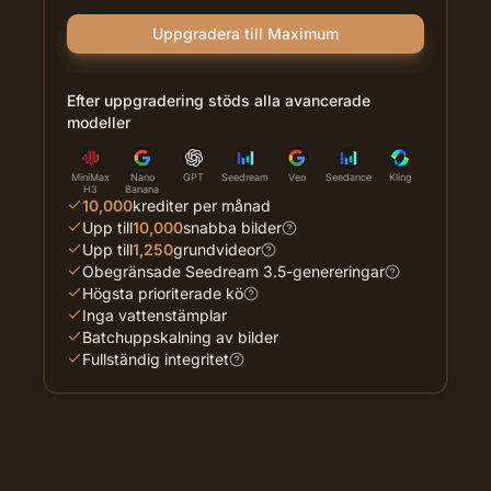
Uppgradera till Maximum
Efter uppgradering stöds alla avancerade
modeller
MiniMax
Nano
GPT
Seedream
Veo
Seedance
Kling
H3
Banana
10,000
krediter per månad
Upp till
10,000
snabba bilder
Upp till
1,250
grundvideor
Obegränsade Seedream 3.5-genereringar
Högsta prioriterade kö
Inga vattenstämplar
Batchuppskalning av bilder
Fullständig integritet