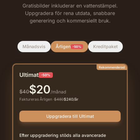
Gratisbilder inkluderar en vattenstämpel.
Uppgradera för rena utdata, snabbare
generering och kommersiellt bruk.
Månadsvis
Årligen
Kreditpaket
-50%
Rekommenderad
Ultimat
-50%
$
20
$
40
/månad
Faktureras Årligen
·
$
480
$
240
/år
Uppgradera till Ultimat
Efter uppgradering stöds alla avancerade