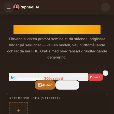
Raphael AI
AI Text till Bild-generator
Förvandla vilken prompt som helst till slående, originella
bilder på sekunder — välj en modell, välj bildförhållande
och ladda ner i HD. Gratis med obegränsad grundläggande
generering.
Gratis, obegränsad AI text-till-bild-generator. Växla m
Seedream 5.0 Pro är lanserad
Prova
30%
rabatt
Under begränsad tid
·
AI-bild
AI-video
REFERENSBILDER (VALFRITT)
+