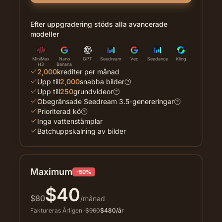
Efter uppgradering stöds alla avancerade
modeller
MiniMax
Nano
GPT
Seedream
Veo
Seedance
Kling
H3
Banana
2,000
krediter per månad
Upp till
2,000
snabba bilder
Upp till
250
grundvideor
Obegränsade Seedream 3.5-genereringar
Prioriterad kö
Inga vattenstämplar
Batchuppskalning av bilder
Maximum
-50%
$
40
$
80
/månad
Faktureras Årligen
·
$
960
$
480
/år