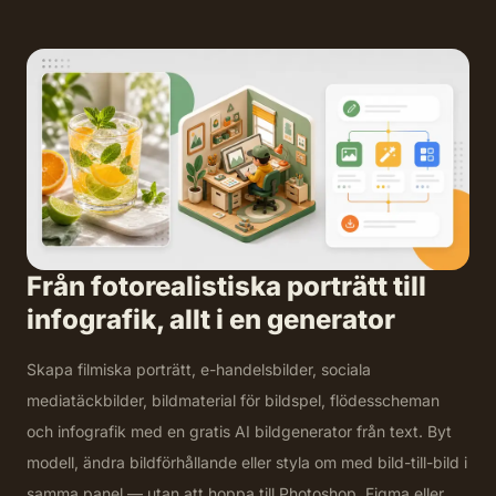
Från fotorealistiska porträtt till
infografik, allt i en generator
Skapa filmiska porträtt, e-handelsbilder, sociala
mediatäckbilder, bildmaterial för bildspel, flödesscheman
och infografik med en gratis AI bildgenerator från text. Byt
modell, ändra bildförhållande eller styla om med bild-till-bild i
samma panel — utan att hoppa till Photoshop, Figma eller