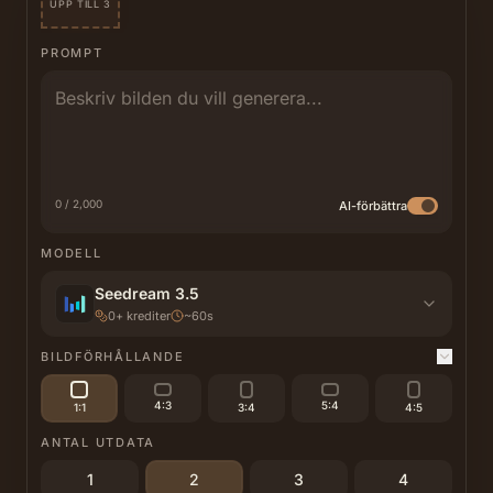
UPP TILL 3
PROMPT
0 / 2,000
AI-förbättra
MODELL
Seedream 3.5
0
+
krediter
~60s
BILDFÖRHÅLLANDE
4:3
5:4
1:1
3:4
4:5
ANTAL UTDATA
1
2
3
4