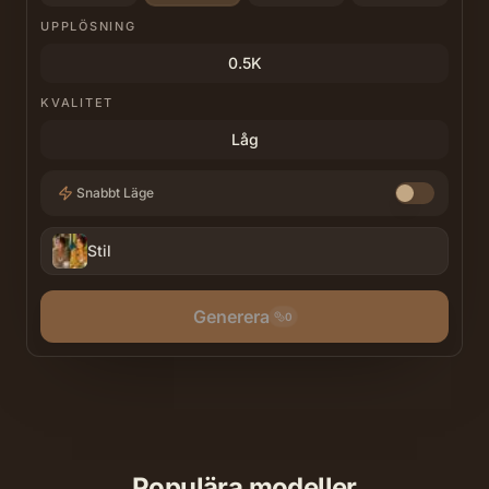
UPPLÖSNING
0.5K
KVALITET
Låg
Snabbt Läge
Stil
Generera
0
Populära modeller