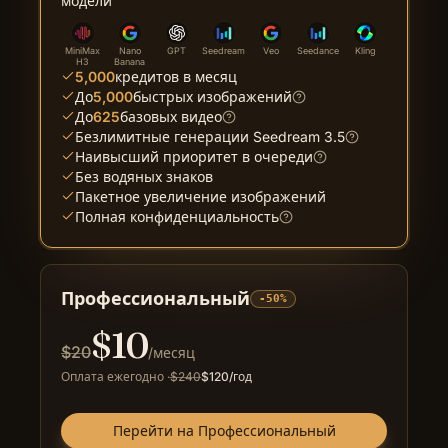
модели
MiniMax
Nano
GPT
Seedream
Veo
Seedance
Kling
H3
Banana
5,000
кредитов в месяц
До
5,000
быстрых изображений
До
625
базовых видео
Безлимитные генерации Seedream 3.5
Наивысший приоритет в очереди
Без водяных знаков
Пакетное увеличение изображений
Полная конфиденциальность
Профессиональный
-50%
$
10
$
20
/месяц
Оплата ежегодно
·
$
240
$
120
/год
Перейти на Профессиональный