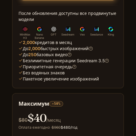
После обновления доступны все продвинутые
модели
MiniMax
Nano
GPT
Seedream
Veo
Seedance
Kling
H3
Banana
2,000
кредитов в месяц
До
2,000
быстрых изображений
До
250
базовых видео
Безлимитные генерации Seedream 3.5
Приоритетная очередь
Без водяных знаков
Пакетное увеличение изображений
Максимум
-50%
$
40
$
80
/месяц
Оплата ежегодно
·
$
960
$
480
/год