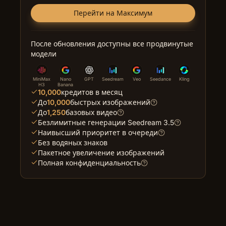
Перейти на Максимум
После обновления доступны все продвинутые
модели
MiniMax
Nano
GPT
Seedream
Veo
Seedance
Kling
H3
Banana
10,000
кредитов в месяц
До
10,000
быстрых изображений
До
1,250
базовых видео
Безлимитные генерации Seedream 3.5
Наивысший приоритет в очереди
Без водяных знаков
Пакетное увеличение изображений
Полная конфиденциальность