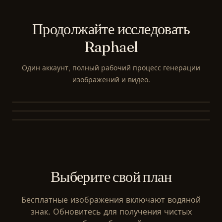
Продолжайте исследовать
Raphael
Текст в изображение
Один аккаунт, полный рабочий процесс генерации
Текст в видео
Создавайте оригинальные HD-изображения по
изображений и видео.
Изображение в видео
одному запросу — сравнивайте лучшие модели.
Создавайте кинематографичные короткие клипы с
нативным звуком по вашему запросу.
Оживите любое статичное изображение, добавьте голос и
звук за секунды.
Выберите свой план
Бесплатные изображения включают водяной
знак. Обновитесь для получения чистых