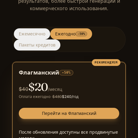
результатов, более быстрой генерации и
коммерческого использования.
Ежемесячно
Ежегодно
-50%
Пакеты кредитов
РЕКОМЕНДУЕМ
Флагманский
-50%
$
20
$
40
/месяц
Оплата ежегодно
·
$
480
$
240
/год
Перейти на Флагманский
После обновления доступны все продвинутые