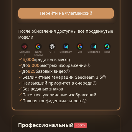
Перейти на Флагманский
После обновления доступны все продвинутые
модели
MiniMax
Nano
GPT
Seedream
Veo
Seedance
Kling
H3
Banana
5,000
кредитов в месяц
До
5,000
быстрых изображений
До
625
базовых видео
Безлимитные генерации Seedream 3.5
Наивысший приоритет в очереди
Без водяных знаков
Пакетное увеличение изображений
Полная конфиденциальность
Профессиональный
-50%