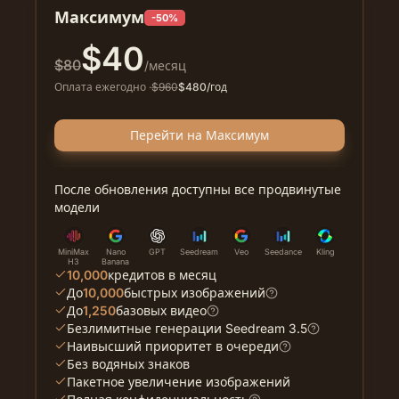
Максимум
-50%
$
40
$
80
/месяц
Оплата ежегодно
·
$
960
$
480
/год
Перейти на Максимум
После обновления доступны все продвинутые
модели
MiniMax
Nano
GPT
Seedream
Veo
Seedance
Kling
H3
Banana
10,000
кредитов в месяц
До
10,000
быстрых изображений
До
1,250
базовых видео
Безлимитные генерации Seedream 3.5
Наивысший приоритет в очереди
Без водяных знаков
Пакетное увеличение изображений