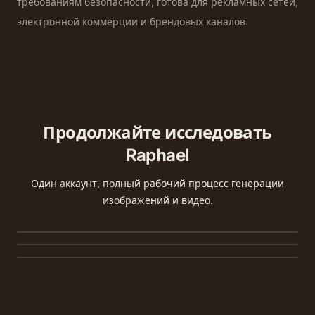
требованиям безопасности, готова для рекламных сетей,
электронной коммерции и брендовых каналов.
Продолжайте исследовать
Raphael
Текст в видео
Один аккаунт, полный рабочий процесс генерации
Текст в изображение
Создавайте кинематографичные короткие клипы с
изображений и видео.
Изображение в изображение
нативным звуком по вашему запросу.
Создавайте оригинальные HD-изображения по одному
запросу — сравнивайте лучшие модели.
Загрузите референс и измените материалы, освещение
или фон, сохраняя композицию.