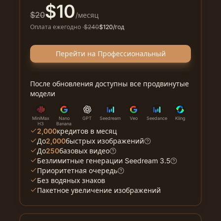
$
10
$
20
/месяц
Оплата ежегодно
·
$
240
$
120
/год
Перейти на Профессиональный
После обновления доступны все продвинутые
модели
MiniMax
Nano
GPT
Seedream
Veo
Seedance
Kling
H3
Banana
2,000
кредитов в месяц
До
2,000
быстрых изображений
До
250
базовых видео
Безлимитные генерации Seedream 3.5
Приоритетная очередь
Без водяных знаков
Пакетное увеличение изображений