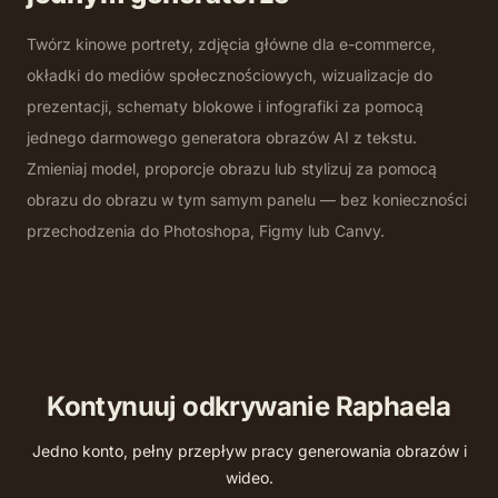
Twórz kinowe portrety, zdjęcia główne dla e-commerce,
okładki do mediów społecznościowych, wizualizacje do
prezentacji, schematy blokowe i infografiki za pomocą
jednego darmowego generatora obrazów AI z tekstu.
Zmieniaj model, proporcje obrazu lub stylizuj za pomocą
obrazu do obrazu w tym samym panelu — bez konieczności
przechodzenia do Photoshopa, Figmy lub Canvy.
Kontynuuj odkrywanie Raphaela
Obraz na obraz
Jedno konto, pełny przepływ pracy generowania obrazów i
Tekst na wideo
Prześlij odniesienie i zmień styl materiałów, oświetlenia
wideo.
Obraz na wideo
lub tła, zachowując kompozycję.
Generuj kinowe krótkie klipy z natywnym dźwiękiem na