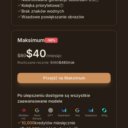
Kolejka priorytetowa
Brak znaków wodnych
Wsadowe powiększanie obrazów
Maksimum
-50%
$
40
$
80
/miesiąc
Rozliczane rocznie
·
$
960
$
480
/rok
Przejdź na Maksimum
Po ulepszeniu dostępne są wszystkie
zaawansowane modele
MiniMax
Nano
GPT
Seedream
Veo
Seedance
Kling
H3
Banana
10,000
kredytów miesięcznie