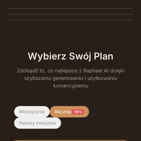
podstawie swojego polecenia.
Ożyw dowolny statyczny obraz ruchem, głosem i dźwiękiem w
kilka sekund.
Wybierz Swój Plan
Zdobądź to, co najlepsze z Raphael AI dzięki
szybszemu generowaniu i użytkowaniu
komercyjnemu
Miesięcznie
Rocznie
-50%
Pakiety kredytów