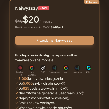
Polecane
Najwyższy
-50%
$
20
$
40
/miesiąc
Rozliczane rocznie
·
$
480
$
240
/rok
Przejdź na Najwyższy
Po ulepszeniu dostępne są wszystkie
zaawansowane modele
MiniMax
Nano
GPT
Seedream
Veo
Seedance
Kling
H3
Banana
5,000
kredytów miesięcznie
Do
5,000
szybkich obrazów
Do
625
podstawowych filmów
Nielimitowane generacje Seedream 3.5
Najwyższy priorytet w kolejce
Brak znaków wodnych
Wsadowe powiększanie obrazów