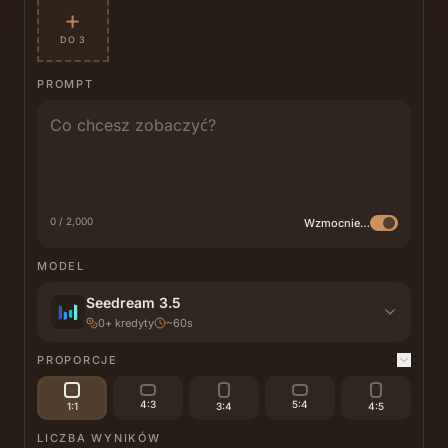
+
DO 3
PROMPT
0 / 2,000
Wzmocnienie AI
MODEL
Seedream 3.5
0
+
kredyty
~60s
PROPORCJE
4:3
5:4
1:1
3:4
4:5
LICZBA WYNIKÓW