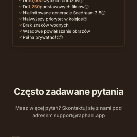
Do
10,000
szybkich obrazów
Do
1,250
podstawowych filmów
Nielimitowane generacje Seedream 3.5
Najwyższy priorytet w kolejce
Brak znaków wodnych
Wsadowe powiększanie obrazów
Pełna prywatność
Często zadawane pytania
Masz więcej pytań? Skontaktuj się z nami pod
adresem
support@raphael.app