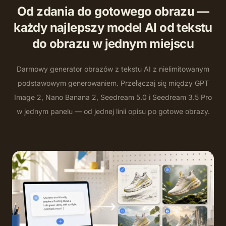
Od zdania do gotowego obrazu —
każdy najlepszy model AI od tekstu
do obrazu w jednym miejscu
Darmowy generator obrazów z tekstu AI z nielimitowanym
podstawowym generowaniem. Przełączaj się między GPT
Image 2, Nano Banana 2, Seedream 5.0 i Seedream 3.5 Pro
w jednym panelu — od jednej linii opisu po gotowe obrazy.