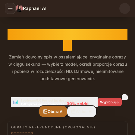
Raphael AI
Generator Obrazów z Tekstu
AI
Zamień dowolny opis w oszałamiające, oryginalne obrazy
w ciągu sekund — wybierz model, określ proporcje obrazu
i pobierz w rozdzielczości HD. Darmowe, nielimitowane
podstawowe generowanie.
Darmowy, nielimitowany generator obrazów z tekstu AI.
Seedream 5.0 Pro jest już dostępny
Wypróbuj
30%
zniżki
Tylko przez ograniczony czas
·
Obraz AI
Wideo AI
OBRAZY REFERENCYJNE (OPCJONALNIE)