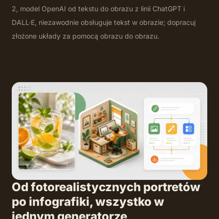
2, model OpenAI od tekstu do obrazu z linii ChatGPT i
DALL·E, niezawodnie obsługuje tekst w obrazie; dopracuj
złożone układy za pomocą obrazu do obrazu.
Od fotorealistycznych portretów
po infografiki, wszystko w
jednym generatorze