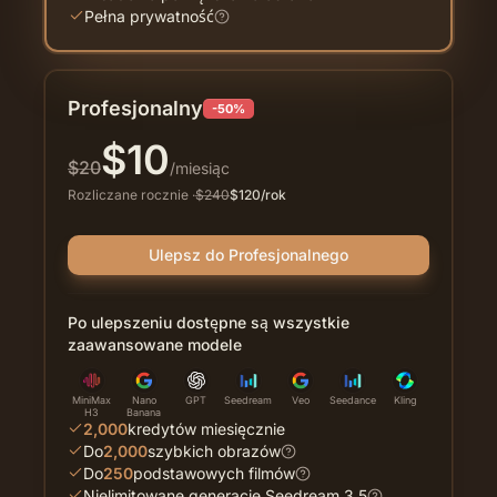
Pełna prywatność
Profesjonalny
-50%
$
10
$
20
/miesiąc
Rozliczane rocznie
·
$
240
$
120
/rok
Ulepsz do Profesjonalnego
Po ulepszeniu dostępne są wszystkie
zaawansowane modele
MiniMax
Nano
GPT
Seedream
Veo
Seedance
Kling
H3
Banana
2,000
kredytów miesięcznie
Do
2,000
szybkich obrazów
Do
250
podstawowych filmów
Nielimitowane generacje Seedream 3.5